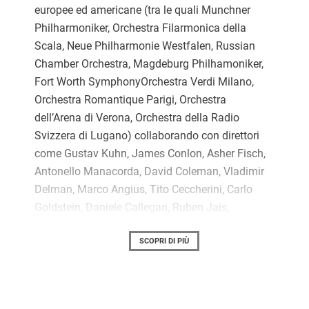
europee ed americane (tra le quali Munchner
Philharmoniker, Orchestra Filarmonica della
Scala, Neue Philharmonie Westfalen, Russian
Chamber Orchestra, Magdeburg Philhamoniker,
Fort Worth SymphonyOrchestra Verdi Milano,
Orchestra Romantique Parigi, Orchestra
dell’Arena di Verona, Orchestra della Radio
Svizzera di Lugano) collaborando con direttori
come Gustav Kuhn, James Conlon, Asher Fisch,
Antonello Manacorda, David Coleman, Vladimir
Delman, Marco Angius, Tito Ceccherini, Carlo
Goldstein, Daniele Callegari, Ruben Jais,
Massimo Zanetti, David Coleman, Mikhail
Tatarnikov, Howard Griffiths, Johannes Wildner,
SCOPRI DI PIÙ
Enrique Mazzola, Daniele Gatti, Kimbo Ishi-Ito,
Helmut Rilling e numerosi altri.
In recital ha suonato per le più importanti