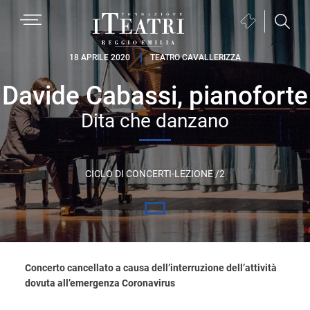
Passa
Passa
Passa
MENU
Biglietteria
alla
al
al
(si
navigazione
contenuto
piè
Fondazione
apre
18 APRILE 2020
TEATRO CAVALLERIZZA
primaria
principale
di
I
in
pagina
Davide Cabassi, pianoforte
Teatri
una
Reggio
nuova
Dita che danzano
Emilia
finestra)
CICLO DI CONCERTI-LEZIONE /2
Concerto cancellato a causa dell’interruzione dell’attività
dovuta all’emergenza Coronavirus