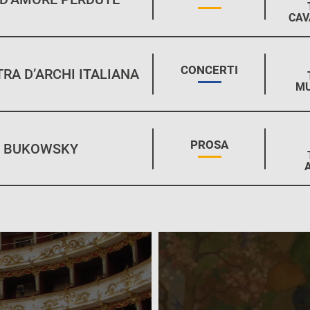
CAV
STAGIONE:
CONCERTI
RA D’ARCHI ITALIANA
MU
STAGIONE:
PROSA
BUKOWSKY