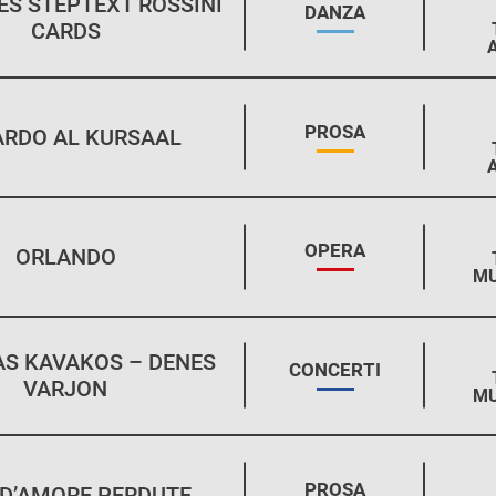
ES STEPTEXT ROSSINI
STAGIONE:
DANZA
CARDS
STAGIONE:
PROSA
ARDO AL KURSAAL
STAGIONE:
OPERA
ORLANDO
MU
AS KAVAKOS – DENES
STAGIONE:
CONCERTI
VARJON
MU
STAGIONE:
PROSA
 D’AMORE PERDUTE