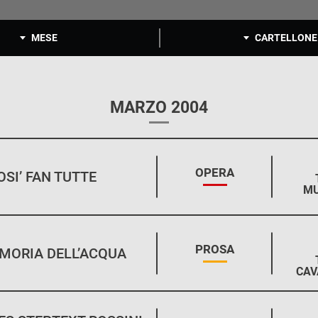
MESE
CARTELLONE
MARZO 2004
STAGIONE:
OPERA
OSI’ FAN TUTTE
MU
STAGIONE:
PROSA
MORIA DELL’ACQUA
CAV