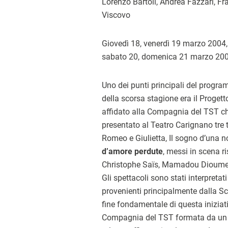
Lorenzo Bartoli, Andrea Fazzari, Fra
Viscovo
Giovedì 18, venerdì 19 marzo 2004,
sabato 20, domenica 21 marzo 2004,
Uno dei punti principali del progra
della scorsa stagione era il Progett
affidato alla Compagnia del TST ch
presentato al Teatro Carignano tre 
Romeo e Giulietta, Il sogno d’una n
d’amore perdute
, messi in scena r
Christophe Saïs, Mamadou Dioume 
Gli spettacoli sono stati interpretat
provenienti principalmente dalla Scu
fine fondamentale di questa iniziati
Compagnia del TST formata da un nu