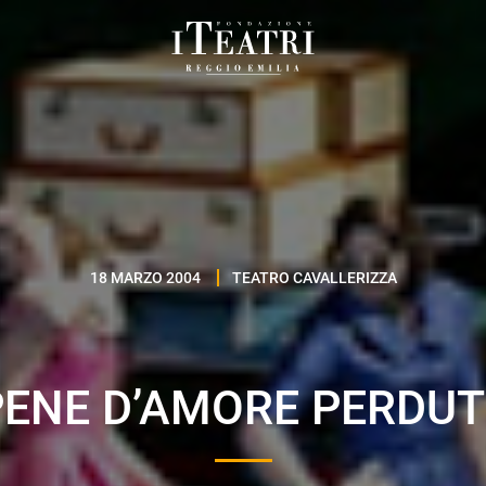
Fondazione
I
Teatri
Reggio
Emilia
18 MARZO 2004
TEATRO CAVALLERIZZA
PENE D’AMORE PERDUT