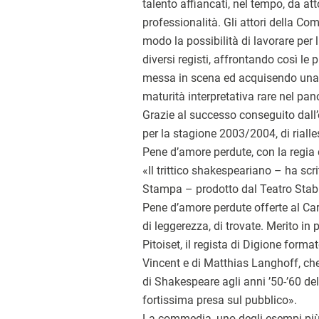
talento affiancati, nel tempo, da att
professionalità. Gli attori della C
modo la possibilità di lavorare per l
diversi registi, affrontando così le 
messa in scena ed acquisendo una 
maturità interpretativa rare nel pan
Grazie al successo conseguito dall’
per la stagione 2003/2004, di rialles
Pene d’amore perdute, con la regia 
«Il trittico shakespeariano – ha scr
Stampa – prodotto dal Teatro Stabil
Pene d’amore perdute offerte al Car
di leggerezza, di trovate. Merito i
Pitoiset, il regista di Digione forma
Vincent e di Matthias Langhoff, c
di Shakespeare agli anni ’50-’60 d
fortissima presa sul pubblico».
La commedia, uno degli esempi più a