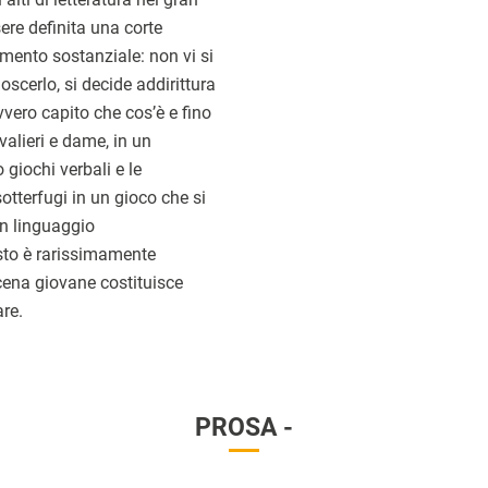
re definita una corte
gomento sostanziale: non vi si
scerlo, si decide addirittura
vvero capito che cos’è e fino
valieri e dame, in un
 giochi verbali e le
sotterfugi in un gioco che si
un linguaggio
esto è rarissimamente
cena giovane costituisce
re.
PROSA -