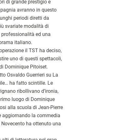
ori di grande prestigio e
ompagnia avranno in questo
unghi periodi diretti da
più svariate modalità di
professionalità ed una
orama italiano.
operazione il TST ha deciso,
tire uno di questi spettacoli,
di Dominique Pitoiset.
itto Osvaldo Guerrieri su La
e… ha fatto scintille. Le
ignano ribollivano d’ironia,
n primo luogo di Dominique
tosi alla scuola di Jean-Pierre
he aggiornando la commedia
el Novecento ha ottenuto una
lti di letteratura nel gran