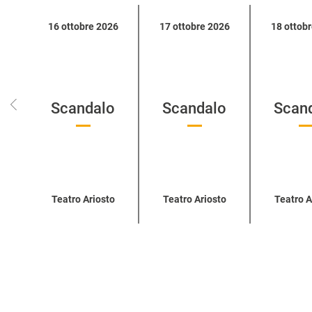
Calendario
16 ottobre 2026
17 ottobre 2026
18 ottob
eventi
per
categoria
Scandalo
Scandalo
Scan
Teatro Ariosto
Teatro Ariosto
Teatro A