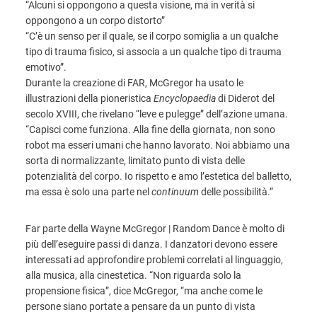
“Alcuni si oppongono a questa visione, ma in verità si
oppongono a un corpo distorto”
“C’è un senso per il quale, se il corpo somiglia a un qualche
tipo di trauma fisico, si associa a un qualche tipo di trauma
emotivo”.
Durante la creazione di FAR, McGregor ha usato le
illustrazioni della pioneristica
Encyclopaedia
di Diderot del
secolo XVIII, che rivelano “leve e pulegge” dell’azione umana.
“Capisci come funziona. Alla fine della giornata, non sono
robot ma esseri umani che hanno lavorato. Noi abbiamo una
sorta di normalizzante, limitato punto di vista delle
potenzialità del corpo. Io rispetto e amo l’estetica del balletto,
ma essa è solo una parte nel
continuum
delle possibilità.”
Far parte della Wayne McGregor | Random Dance è molto di
più dell’eseguire passi di danza. I danzatori devono essere
interessati ad approfondire problemi correlati al linguaggio,
alla musica, alla cinestetica. “Non riguarda solo la
propensione fisica”, dice McGregor, “ma anche come le
persone siano portate a pensare da un punto di vista