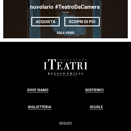
WARINSKY
nuvolario #TeatroDaCamera
DI
ACQUISTA
SCOPRI DI PIÙ
NUVOLARIO
#TEATRODACAME
SALA VERDI
FOOTER
DOVE SIAMO
SOSTIENICI
BIGLIETTERIA
SCUOLE
SEGUICI