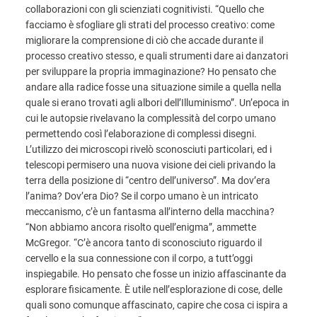
collaborazioni con gli scienziati cognitivisti. “Quello che
facciamo è sfogliare gli strati del processo creativo: come
migliorare la comprensione di ciò che accade durante il
processo creativo stesso, e quali strumenti dare ai danzatori
per sviluppare la propria immaginazione? Ho pensato che
andare alla radice fosse una situazione simile a quella nella
quale si erano trovati agli albori dell’Illuminismo”. Un’epoca in
cui le autopsie rivelavano la complessità del corpo umano
permettendo così l’elaborazione di complessi disegni.
L’utilizzo dei microscopi rivelò sconosciuti particolari, ed i
telescopi permisero una nuova visione dei cieli privando la
terra della posizione di “centro dell’universo”. Ma dov’era
l’anima? Dov’era Dio? Se il corpo umano è un intricato
meccanismo, c’è un fantasma all’interno della macchina?
“Non abbiamo ancora risolto quell’enigma”, ammette
McGregor. “C’è ancora tanto di sconosciuto riguardo il
cervello e la sua connessione con il corpo, a tutt’oggi
inspiegabile. Ho pensato che fosse un inizio affascinante da
esplorare fisicamente. È utile nell’esplorazione di cose, delle
quali sono comunque affascinato, capire che cosa ci ispira a