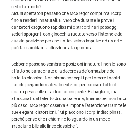
certo tal modo?
Alcuni spettatori pensano che McGregor comprima i corpi
fino a renderli innaturali. E’ vero che durante le prove i
danzatori eseguono rapidissimi e straordinari passaggi:
sederi sporgenti con ginocchia ruotate verso l’interno e da
questa posizione persino un lievissimo impulso ad un arto
può far cambiare la direzione alla giuntura.
Sebbene possano sembrare posizioni innaturali non lo sono
affatto se paragonate alla decorosa deformazione del
balletto classico. Non siamo concepiti per torcere i nostri
fianchi piegandoci lateralmente, né per caricare tutto il
nostro peso sulle dita di un unico piede. È sbagliato, ma
affascinati dal talento di una ballerina, finiamo per non farci
più caso. McGregor osserva e impone l’attenzione tramite le
sue eleganti distorsioni. “Mi piacciono i corpi indisciplinati,
perché penso che richiamino lo sguardo in un modo
irraggiungibile alle linee classiche ”.