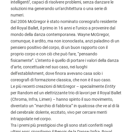
intelligenti’, capaci di risolvere problemi, senza danzare le
soluzioni ma generando un’architettura o una serie di
numeri.
Dal 2006 McGregor è stato nominato coreografo residente
del Royal Ballet, il primo in 16 anni e l’unico a provenire dal
mondo della danza contemporanea. Wayne McGregor,
comunque, è ardito, ma non iconoclasta, anzi paladino di un
pensiero positivo del corpo, di un buon rapporto con il
proprio corpo e con ciò che può fare, “pensando
fisicamente”. L’intento è quello di portare i valori della danza
d’arte, concettuale nel suo caso, nei luoghi
dell’establishment, dove finora avevano casa solo i
coreografi di formazione classica, che non è il suo caso.
Le più recenti creazioni di McGregor – specialmente
Entity
per Random ed un elettrizzante trio di lavori per il Royal Ballet
(Chroma, Infra, Limen) – hanno spinto il suo movimento,
diventato un “marchio di fabbrica” in qualcosa che ve al di là
del cerebrale: dolente, eccitato, vivo per cercare menti
intrappolate nel corpo.
Tra i premi più prestigiosi che gli sono stati conferiti negli
ultimi anni, ricordiamo il Benois de la Danse (Infra, Royal