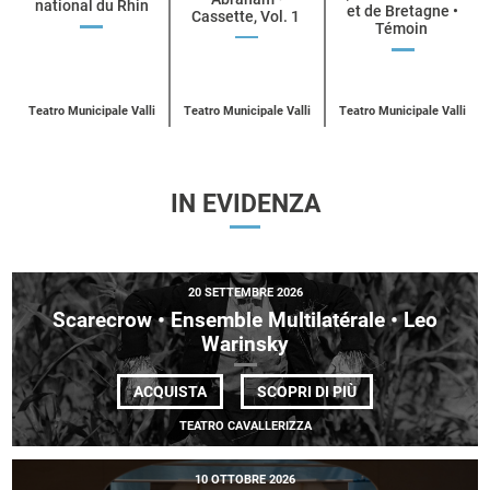
national du Rhin
categoria
et de Bretagne •
Cassette, Vol. 1
Témoin
UN
ACQUISTA
UN
ACQUISTA
UN
BIGLIETTO
ACQUISTA
BIGLIETTO
BIGLIETT
PER
PER
PER
BALLET
A.I.M
COLLECTIF
DE
BY
E
L’OPÉRA
Teatro Municipale Valli
Teatro Municipale Valli
Teatro Municipale Valli
KYLE
| CCN DE
NATIONAL
ABRAHAM
RENNES
DU
ET DE BR
RHIN
IN EVIDENZA
20 SETTEMBRE 2026
Scarecrow • Ensemble Multilatérale • Leo
Warinsky
DI
ACQUISTA
SCOPRI DI PIÙ
SCARECROW
•
TEATRO CAVALLERIZZA
ENSEMBLE
MULTILATÉRALE
•
10 OTTOBRE 2026
LEO