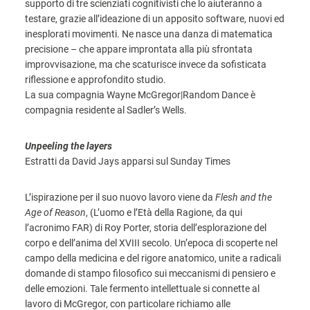
supporto di tre scienziati cognitivisti che lo aiuteranno a
testare, grazie all’ideazione di un apposito software, nuovi ed
inesplorati movimenti. Ne nasce una danza di matematica
precisione – che appare improntata alla più sfrontata
improvvisazione, ma che scaturisce invece da sofisticata
riflessione e approfondito studio.
La sua compagnia Wayne McGregor|Random Dance è
compagnia residente al Sadler’s Wells.
Unpeeling the layers
Estratti da David Jays apparsi sul Sunday Times
L’ispirazione per il suo nuovo lavoro viene da
Flesh and the
Age of Reason
, (L’uomo e l’Età della Ragione, da qui
l’acronimo FAR) di Roy Porter, storia dell’esplorazione del
corpo e dell’anima del XVIII secolo. Un’epoca di scoperte nel
campo della medicina e del rigore anatomico, unite a radicali
domande di stampo filosofico sui meccanismi di pensiero e
delle emozioni. Tale fermento intellettuale si connette al
lavoro di McGregor, con particolare richiamo alle