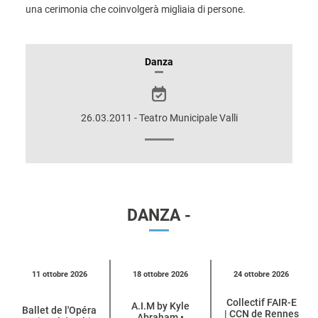
una cerimonia che coinvolgerà migliaia di persone.
INFORMAZIONI
Danza
SULLO
SPETTACOLO
26.03.2011 - Teatro Municipale Valli
DANZA -
Calendario
11 ottobre 2026
18 ottobre 2026
24 ottobre 2026
eventi
Collectif FAIR-E
per
A.I.M by Kyle
Ballet de l'Opéra
| CCN de Rennes
Abraham •