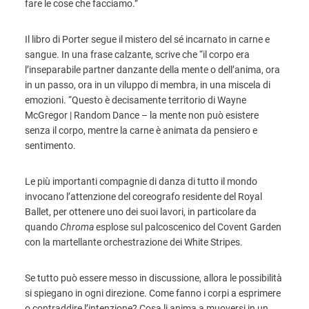
fare le cose che facciamo.”
Il libro di Porter segue il mistero del sé incarnato in carne e
sangue. In una frase calzante, scrive che “il corpo era
l’inseparabile partner danzante della mente o dell’anima, ora
in un passo, ora in un viluppo di membra, in una miscela di
emozioni. “Questo è decisamente territorio di Wayne
McGregor | Random Dance – la mente non può esistere
senza il corpo, mentre la carne è animata da pensiero e
sentimento.
Le più importanti compagnie di danza di tutto il mondo
invocano l’attenzione del coreografo residente del Royal
Ballet, per ottenere uno dei suoi lavori, in particolare da
quando
Chroma
esplose sul palcoscenico del Covent Garden
con la martellante orchestrazione dei White Stripes.
Se tutto può essere messo in discussione, allora le possibilità
si spiegano in ogni direzione. Come fanno i corpi a esprimere
o contraddire l’intenzione? Cosa li anima a muoversi in un