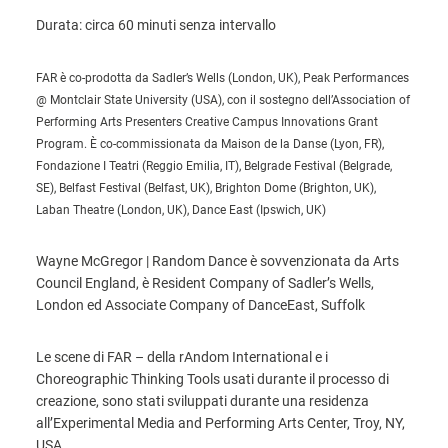
Durata: circa 60 minuti senza intervallo
FAR è co-prodotta da Sadler’s Wells (London, UK), Peak Performances
@ Montclair State University (USA), con il sostegno dell’Association of
Performing Arts Presenters Creative Campus Innovations Grant
Program. È co-commissionata da Maison de la Danse (Lyon, FR),
Fondazione I Teatri (Reggio Emilia, IT), Belgrade Festival (Belgrade,
SE), Belfast Festival (Belfast, UK), Brighton Dome (Brighton, UK),
Laban Theatre (London, UK), Dance East (Ipswich, UK)
Wayne McGregor | Random Dance è sovvenzionata da Arts
Council England, è Resident Company of Sadler’s Wells,
London ed Associate Company of DanceEast, Suffolk
Le scene di FAR – della rAndom International e i
Choreographic Thinking Tools usati durante il processo di
creazione, sono stati sviluppati durante una residenza
all’Experimental Media and Performing Arts Center, Troy, NY,
USA.