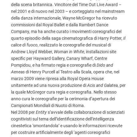
della scena britannica. Vincitore del Time Out Live Award –
nel 2001 e di nuovo nel 2003 – e corteggiato nel mainstream
della danza internazionale, Wayne McGregor ha ricevuto
commissioni dal Royal Ballet e dalla Rambert Dance
Company, ma ha anche curato i movimenti coreografici del
quarto episodio della saga cinematografica di Harry Potter,
Il
calice di fuoco
, realizzato le coreografie del musical di
Andrew Lloyd Webber,
Woman in White
, installazioni site
specific per Hayward Gallery, Canary Wharf, Centre
Pompidou, e ha firmato regia e coreografie di
Dido and
Aeneas
di Henry Purcell al Teatro alla Scala, opera che, nel
marzo 2009 viene ripresa alla Royal Opera House
unitamente ad una nuova produzione di
Acis and Galatea
, per
la quale McGregor cura regia e coreografia. Nello stesso
anno cura le coreografie per la cerimonia d’apertura dei
Campionati Mondiali di Nuoto di Roma.
Nel 2008 per
Entity
s’avvale della collaborazione di scienziati
cognitivisti sul tema dell’identificazione dell’intelligenza
cinestetica ‘smontandola’ e usando le informazioni ricevute
per costruire artificialmente degli ‘agenti coreografici