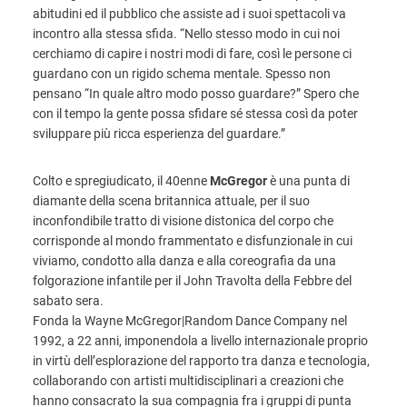
abitudini ed il pubblico che assiste ad i suoi spettacoli va
incontro alla stessa sfida. “Nello stesso modo in cui noi
cerchiamo di capire i nostri modi di fare, così le persone ci
guardano con un rigido schema mentale. Spesso non
pensano “In quale altro modo posso guardare?” Spero che
con il tempo la gente possa sfidare sé stessa così da poter
sviluppare più ricca esperienza del guardare.”
Colto e spregiudicato, il 40enne
McGregor
è una punta di
diamante della scena britannica attuale, per il suo
inconfondibile tratto di visione distonica del corpo che
corrisponde al mondo frammentato e disfunzionale in cui
viviamo, condotto alla danza e alla coreografia da una
folgorazione infantile per il John Travolta della Febbre del
sabato sera.
Fonda la Wayne McGregor|Random Dance Company nel
1992, a 22 anni, imponendola a livello internazionale proprio
in virtù dell’esplorazione del rapporto tra danza e tecnologia,
collaborando con artisti multidisciplinari a creazioni che
hanno consacrato la sua compagnia fra i gruppi di punta