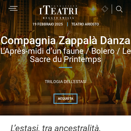
Passa
Passa
Passa
MENU
Biglietteria
alla
al
al
(si
navigazione
contenuto
piè
Fondazione
apre
19 FEBBRAIO 2025
TEATRO ARIOSTO
primaria
principale
di
I
in
pagina
Compagnia Zappalà Danza
Teatri
una
Reggio
nuova
L’Après-midi d’un faune / Bolero / Le
Emilia
finestra)
Sacre du Printemps
TRILOGIA DELL'ESTASI
ACQUISTA
L’estasi, tra ancestralità,