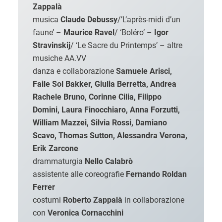
Zappalà
musica
Claude Debussy
/’L’après-midi d’un
faune’ –
Maurice Ravel
/ ‘Boléro‘ –
Igor
Stravinskij
/ ‘Le Sacre du Printemps’ – altre
musiche AA.VV
danza e collaborazione
Samuele Arisci,
Faile Sol Bakker, Giulia Berretta, Andrea
Rachele Bruno, Corinne Cilia, Filippo
Domini, Laura Finocchiaro, Anna Forzutti,
William Mazzei, Silvia Rossi, Damiano
Scavo, Thomas Sutton, Alessandra Verona,
Erik Zarcone
drammaturgia
Nello Calabrò
assistente alle coreografie
Fernando Roldan
Ferrer
costumi
Roberto Zappalà
in collaborazione
con
Veronica Cornacchini