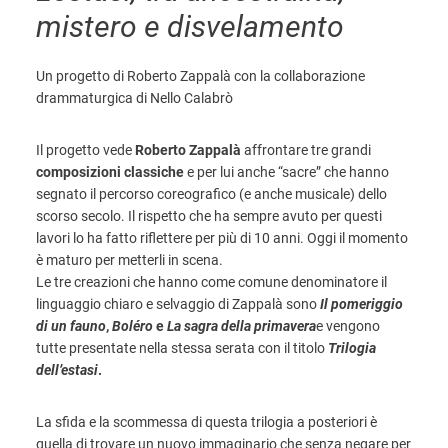
mistero e disvelamento
Un progetto di Roberto Zappalà con la collaborazione
drammaturgica di Nello Calabrò
Il progetto vede
Roberto Zappalà
affrontare tre grandi
composizioni classiche
e per lui anche “sacre” che hanno
segnato il percorso coreografico (e anche musicale) dello
scorso secolo. Il rispetto che ha sempre avuto per questi
lavori lo ha fatto riflettere per più di 10 anni. Oggi il momento
è maturo per metterli in scena.
Le tre creazioni che hanno come comune denominatore il
linguaggio chiaro e selvaggio di Zappalà sono
Il pomeriggio
di un fauno
,
Boléro
e
La sagra della primavera
e vengono
tutte presentate nella stessa serata con il titolo
Trilogia
dell’estasi
.
La sfida e la scommessa di questa trilogia a posteriori è
quella di trovare un nuovo immaginario che senza negare per