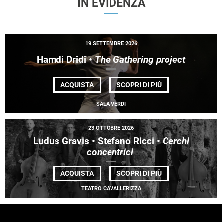
IN EVIDENZA
19 SETTEMBRE 2026
Hamdi Dridi •
The Gathering project
DI
ACQUISTA
SCOPRI DI PIÙ
HAMDI
DRIDI •
SALA VERDI
<EM>THE
GATHERING
PROJECT</EM>
23 OTTOBRE 2026
Ludus Gravis • Stefano Ricci •
Cerchi
concentrici
DI
ACQUISTA
SCOPRI DI PIÙ
LUDUS
GRAVIS •
TEATRO CAVALLERIZZA
STEFANO
RICCI
•
<EM>
CERCHI