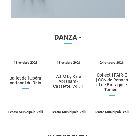
DANZA -
Calendario
11 ottobre 2026
18 ottobre 2026
24 ottobre 2026
eventi
Collectif FAIR-E
per
A.I.M by Kyle
Ballet de l'Opéra
| CCN de Rennes
Abraham •
national du Rhin
categoria
et de Bretagne •
Cassette, Vol. 1
Témoin
UN
ACQUISTA
UN
ACQUISTA
UN
BIGLIETTO
ACQUISTA
BIGLIETTO
BIGLIETT
PER
PER
PER
BALLET
A.I.M
COLLECTIF
DE
BY
E
L’OPÉRA
Teatro Municipale Valli
Teatro Municipale Valli
Teatro Municipale Valli
KYLE
| CCN DE
NATIONAL
ABRAHAM
RENNES
DU
ET DE BR
RHIN