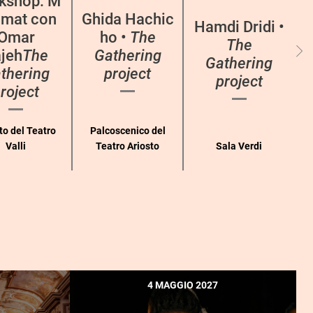
kshop: M
mat con
Ghida Hachic
Hamdi Dridi •
Omar
ho •
The
The
jeh
The
Gathering
Gathering
thering
project
project
roject
to del Teatro
Palcoscenico del
Valli
Teatro Ariosto
Sala Verdi
4 MAGGIO 2027