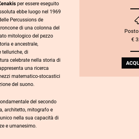
Xenakis
per essere eseguito
assoluta ebbe luogo nel 1969
 delle Percussions de
troncone di una colonna del
Posto
tato mitologico del pezzo
€ 3
oria e ancestrale,
telluriche, di
tura celebrate nella storia di
ACQU
appresenta una ricerca
 mezzi matematico-stocastici
azione del suono.
 fondamentale del secondo
, architetto, mitografo e
unico nella sua capacità di
nze e umanesimo.