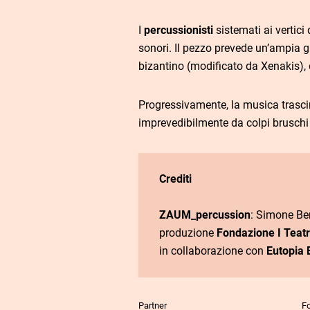
I
percussionisti
sistemati ai vertici
sonori. Il pezzo prevede un’ampia ga
bizantino (modificato da Xenakis), 
Progressivamente, la musica trascina
imprevedibilmente da colpi brusch
Crediti
ZAUM_percussion
: Simone Be
produzione
Fondazione I Teatri
in collaborazione con
Eutopia 
Partner
Fo