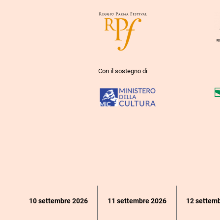
Con il sostegno di
Calendario
10 settembre 2026
11 settembre 2026
12 settem
eventi
per