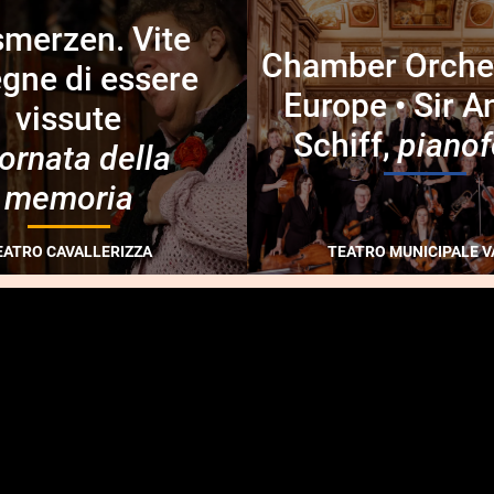
merzen. Vite
Chamber Orches
gne di essere
Europe • Sir A
vissute
Schiff,
pianof
ornata della
memoria
EATRO CAVALLERIZZA
TEATRO MUNICIPALE V