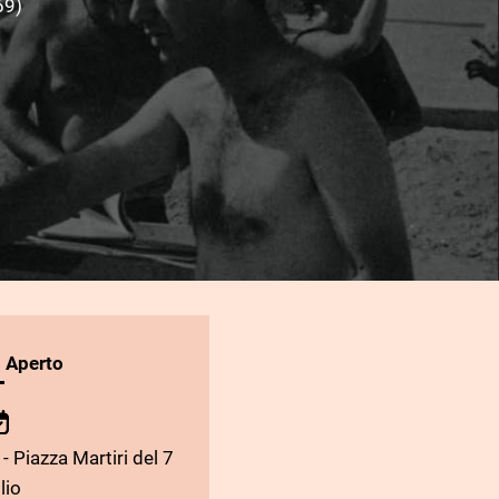
69)
l Aperto
- Piazza Martiri del 7
lio