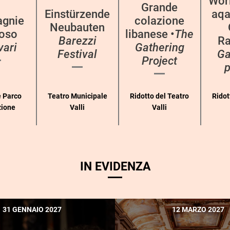
Wor
Grande
Einstürzende
aqa
gnie
colazione
Neubauten
oso
libanese •
The
Barezzi
Ra
vari
Gathering
Festival
Ga
Project
p
 Parco
Teatro Municipale
Ridotto del Teatro
Ridot
zione
Valli
Valli
IN EVIDENZA
31 GENNAIO 2027
12 MARZO 2027