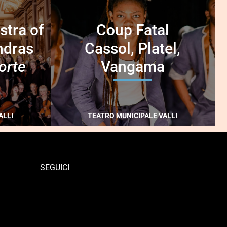
tra of
Coup Fatal
ndras
Cassol, Platel,
orte
Vangama
ALLI
TEATRO MUNICIPALE VALLI
SEGUICI