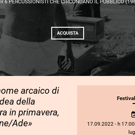
R 6 PERCUSSIONISTI CHE CIRCONDANO IL PUBBLICO (19
ACQUISTA
 nome arcaico di
INFORMAZIONI
Festiva
dea della
SULLO
ra in primavera,
SPETTACOLO
one/Ade»
17.09.2022 - h 17:00 
lug