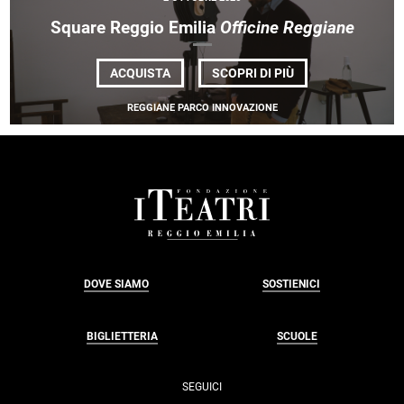
Square Reggio Emilia
Officine Reggiane
DI
ACQUISTA
SCOPRI DI PIÙ
SQUARE
REGGIO
REGGIANE PARCO INNOVAZIONE
EMILIA
<EM>OFFICINE
REGGIANE</EM>
FOOTER
DOVE SIAMO
SOSTIENICI
BIGLIETTERIA
SCUOLE
SEGUICI