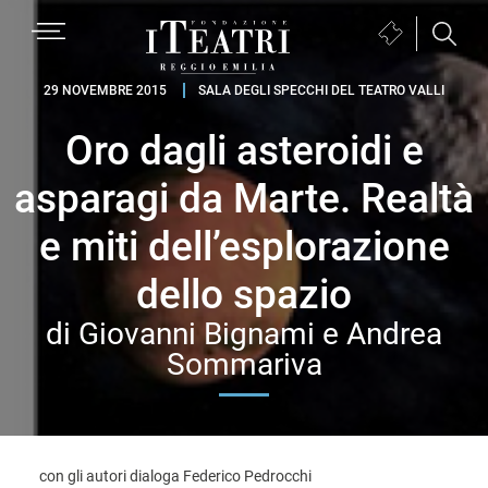
Passa
Passa
Passa
MENU
Biglietteria
alla
al
al
(si
navigazione
contenuto
piè
Fondazione
apre
29 NOVEMBRE 2015
SALA DEGLI SPECCHI DEL TEATRO VALLI
primaria
principale
di
I
in
pagina
Oro dagli asteroidi e
Teatri
una
Reggio
nuova
asparagi da Marte. Realtà
Emilia
finestra)
e miti dell’esplorazione
dello spazio
di Giovanni Bignami e Andrea
Sommariva
con gli autori dialoga Federico Pedrocchi