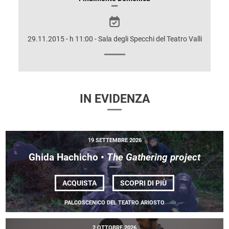
SULLO
SPETTACOLO
29.11.2015 - h 11:00 - Sala degli Specchi del Teatro Valli
IN EVIDENZA
19 SETTEMBRE 2026
Ghida Hachicho •
The Gathering project
DI
ACQUISTA
SCOPRI DI PIÙ
GHIDA HACHICHO
•
PALCOSCENICO DEL TEATRO ARIOSTO
<EM>THE
GATHERING
PROJECT</EM>
2 OTTOBRE 2026