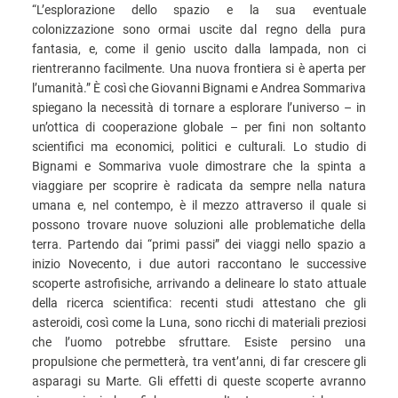
“L’esplorazione dello spazio e la sua eventuale
colonizzazione sono ormai uscite dal regno della pura
fantasia, e, come il genio uscito dalla lampada, non ci
rientreranno facilmente. Una nuova frontiera si è aperta per
l’umanità.” È così che Giovanni Bignami e Andrea Sommariva
spiegano la necessità di tornare a esplorare l’universo – in
un’ottica di cooperazione globale – per fini non soltanto
scientifici ma economici, politici e culturali. Lo studio di
Bignami e Sommariva vuole dimostrare che la spinta a
viaggiare per scoprire è radicata da sempre nella natura
umana e, nel contempo, è il mezzo attraverso il quale si
possono trovare nuove soluzioni alle problematiche della
terra. Partendo dai “primi passi” dei viaggi nello spazio a
inizio Novecento, i due autori raccontano le successive
scoperte astrofisiche, arrivando a delineare lo stato attuale
della ricerca scientifica: recenti studi attestano che gli
asteroidi, così come la Luna, sono ricchi di materiali preziosi
che l’uomo potrebbe sfruttare. Esiste persino una
propulsione che permetterà, tra vent’anni, di far crescere gli
asparagi su Marte. Gli effetti di queste scoperte avranno