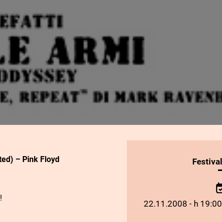
ted) – Pink Floyd
INFORMAZIONI
Festiva
SULLO
SPETTACOLO
!
22.11.2008 - h 19:00 