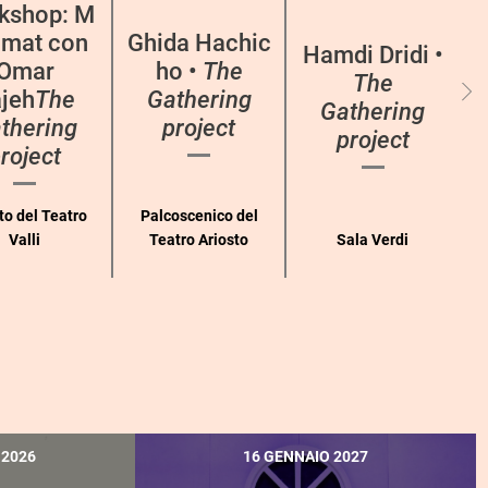
kshop: M
mat con
Ghida Hachic
Hamdi Dridi •
Omar
ho •
The
The
jeh
The
Gathering
Gathering
thering
project
project
roject
to del Teatro
Palcoscenico del
Valli
Teatro Ariosto
Sala Verdi
 2026
16 GENNAIO 2027