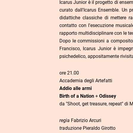
Icarus Junior è il progetto di ense
curato dall'Icarus Ensemble. Un pro
didattiche classiche di mettere r
contatto con l'esecuzione musicale 
rapporto multidisciplinare con le tec
Dopo le commissioni a compositori
Francisco, Icarus Junior è impegn
psichedelico, appositamente rivisit
ore 21.00
Accademia degli Artefatti
Addio alle armi
Birth of a Nation
+
Odissey
da "Shoot, get treasure, repeat" di 
regìa
Fabrizio Arcuri
traduzione
Pieraldo Girotto