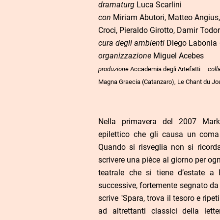
dramaturg
Luca Scarlini
con
Miriam Abutori, Matteo Angius, 
Croci, Pieraldo Girotto, Damir Todo
cura degli ambienti
Diego Labonia
organizzazione
Miguel Acebes
produzione
Accademia degli Artefatti –
coll
Magna Graecia (Catanzaro), Le Chant du Jo
Nella primavera del 2007 Mark
epilettico che gli causa un com
Quando si risveglia non si ricord
scrivere una pièce al giorno per ogn
teatrale che si tiene d’estate a
successive, fortemente segnato da 
scrive "Spara, trova il tesoro e ripeti
ad altrettanti classici della let