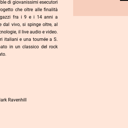
mble di giovanissimi esecutori
getto che oltre alle finalità
agazzi fra i 9 e i 14 anni a
dal vivo, si spinge oltre, al
nologie, il live audio e video.
 italiani e una tournée a S.
ato in un classico del rock
ato.
Mark Ravenhill