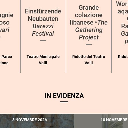
Wor
Grande
Einstürzende
aqa
gnie
colazione
Neubauten
oso
libanese •
The
Barezzi
Ra
vari
Gathering
Festival
Ga
Project
p
 Parco
Teatro Municipale
Ridotto del Teatro
Ridot
zione
Valli
Valli
IN EVIDENZA
8 NOVEMBRE 2026
10 NOVEMBRE