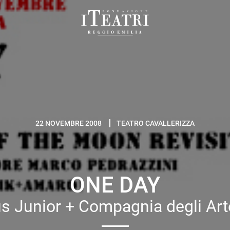
Fondazione
I
Teatri
Reggio
Emilia
22 NOVEMBRE 2008
TEATRO CAVALLERIZZA
ONE DAY
us Junior + Compagnia degli Arte