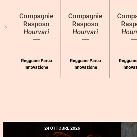
per
categoria
Compagnie
Compagnie
Compa
Rasposo
Rasposo
Rasp
Hourvari
Hourvari
Hour
Reggiane Parco
Reggiane Parco
Reggiane
Innovazione
Innovazione
Innova
24 OTTOBRE 2026