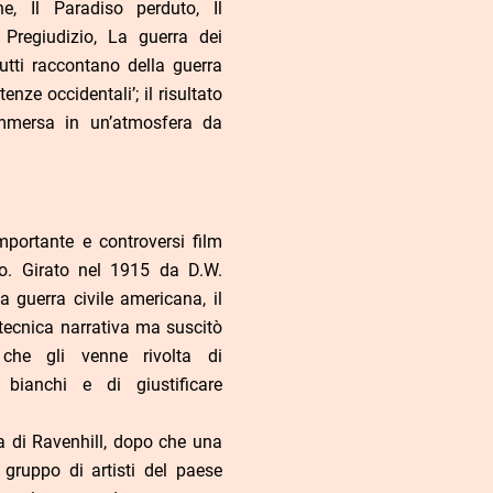
ne, Il Paradiso perduto, Il
 Pregiudizio, La guerra dei
tti raccontano della guerra
enze occidentali’; il risultato
mersa in un’atmosfera da
mportante e controversi film
no. Girato nel 1915 da D.W.
a guerra civile americana, il
 tecnica narrativa ma suscitò
che gli venne rivolta di
bianchi e di giustificare
 di Ravenhill, dopo che una
n gruppo di artisti del paese