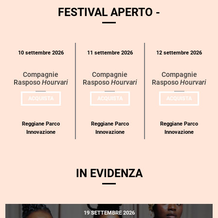
FESTIVAL APERTO -
Calendario
10 settembre 2026
11 settembre 2026
12 settembre 2026
eventi
per
Compagnie
Compagnie
Compagnie
Rasposo
Hourvari
Rasposo
Hourvari
Rasposo
Hourvari
categoria
UN
UN
UN
ACQUISTA
ACQUISTA
ACQUISTA
BIGLIETTO
BIGLIETTO
BIGLIETT
PER
PER
PER
COMPAGNIE
COMPAGNIE
COMPAGN
RASPOSO
RASPOSO
RASPOSO
Reggiane Parco
Reggiane Parco
Reggiane Parco
Innovazione
Innovazione
Innovazione
IN EVIDENZA
19 SETTEMBRE 2026