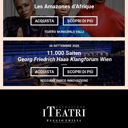
Les Amazones d’Afrique
DI
ACQUISTA
SCOPRI DI PIÙ
LES
AMAZONES
TEATRO MUNICIPALE VALLI
D’AFRIQUE
26 SETTEMBRE 2026
11.000 Saiten
Georg Friedrich Haas Klangforum Wien
DI
ACQUISTA
SCOPRI DI PIÙ
11.000
SAITEN<BR> <EM
REGGIANE PARCO INNOVAZIONE
FRIEDRICH
HAAS
KLANGFORUM
WIEN</EM>
FOOTER