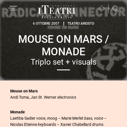
Passa
Passa
Passa
MENU
Biglietteria
alla
al
al
(si
navigazione
contenuto
piè
Fondazione
apre
6 OTTOBRE 2007
TEATRO ARIOSTO
primaria
principale
di
I
in
pagina
MOUSE ON MARS /
Teatri
una
Reggio
nuova
MONADE
Emilia
finestra)
Triplo set + visuals
Mouse on Mars
Andi Toma, Jan St. Werner
electronics
Monade
Laetitia Sadier
voice, moog
– Marie Merlet
bass, voice
–
Nicolas Etienne
keyboards
– Xavier Chabellard
drums