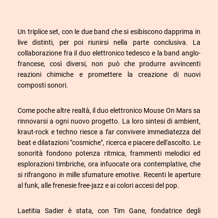
Un triplice set, con le due band che si esibiscono dapprima in
live distinti, per poi riunirsi nella parte conclusiva. La
collaborazione fra il duo elettronico tedesco e la band anglo-
francese, così diversi, non può che produrre avvincenti
reazioni chimiche e promettere la creazione di nuovi
composti sonori.
Come poche altre realtà, il duo elettronico Mouse On Mars sa
rinnovarsi a ogni nuovo progetto. La loro sintesi di ambient,
kraut-rock e techno riesce a far convivere immediatezza del
beat e dilatazioni "cosmiche", ricerca e piacere dell'ascolto. Le
sonorità fondono potenza ritmica, frammenti melodici ed
esplorazioni timbriche, ora infuocate ora contemplative, che
si rifrangono in mille sfumature emotive. Recenti le aperture
al funk, alle frenesie free-jazz e ai colori accesi del pop.
Laetitia Sadier è stata, con Tim Gane, fondatrice degli