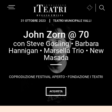
Passa
Passa
Passa
MENU
alla
al
al
Biglietteria
navigazione
contenuto
piè
Fondazione
(si
31 OTTOBRE 2023
TEATRO MUNICIPALE VALLI
primaria
principale
di
I
apre
pagina
John Zorn @ 70
Teatri
in
Reggio
una
con Steve Gosling • Barbara
Emilia
nuova
Hannigan • Marsella Trio • New
finestra)
Masada
COPRODUZIONE FESTIVAL APERTO • FONDAZIONE I TEATRI
ACQUISTA