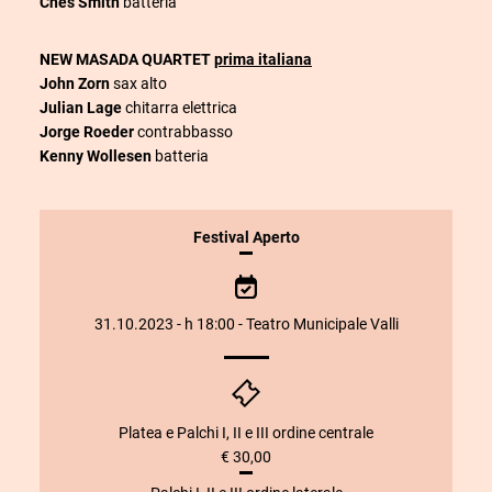
Ches Smith
batteria
NEW MASADA QUARTET
prima italiana
John Zorn
sax alto
Julian Lage
chitarra elettrica
Jorge Roeder
contrabbasso
Kenny Wollesen
batteria
INFORMAZIONI
Festival Aperto
SULLO
SPETTACOLO
31.10.2023 - h 18:00 - Teatro Municipale Valli
Platea e Palchi I, II e III ordine centrale
€ 30,00