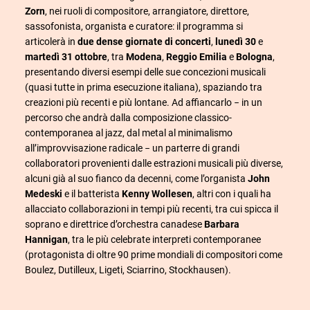
Zorn
, nei ruoli di compositore, arrangiatore, direttore,
sassofonista, organista e curatore: il programma si
articolerà in
due
dense giornate di concerti
,
lunedì 30
e
martedì 31 ottobre
, tra
Modena
,
Reggio Emilia
e
Bologna
,
presentando diversi esempi delle sue concezioni musicali
(quasi tutte in prima esecuzione italiana), spaziando tra
creazioni più recenti e più lontane. Ad affiancarlo − in un
percorso che andrà dalla composizione classico-
contemporanea al jazz, dal metal al minimalismo
all’improvvisazione radicale − un parterre di grandi
collaboratori provenienti dalle estrazioni musicali più diverse,
alcuni già al suo fianco da decenni, come l’organista
John
Medeski
e il batterista
Kenny Wollesen
, altri con i quali ha
allacciato collaborazioni in tempi più recenti, tra cui spicca il
soprano e direttrice d’orchestra canadese
Barbara
Hannigan
, tra le più celebrate interpreti contemporanee
(protagonista di oltre 90 prime mondiali di compositori come
Boulez, Dutilleux, Ligeti, Sciarrino, Stockhausen).