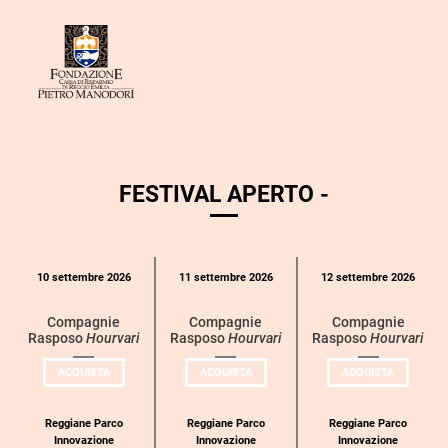
FESTIVAL APERTO -
Calendario
10 settembre 2026
11 settembre 2026
12 settembre 2026
eventi
per
Compagnie
Compagnie
Compagnie
Rasposo
Hourvari
Rasposo
Hourvari
Rasposo
Hourvari
categoria
UN
UN
UN
ACQUISTA
ACQUISTA
ACQUISTA
BIGLIETTO
BIGLIETTO
BIGLIETT
PER
PER
PER
COMPAGNIE
COMPAGNIE
COMPAGN
RASPOSO
RASPOSO
RASPOSO
Reggiane Parco
Reggiane Parco
Reggiane Parco
Innovazione
Innovazione
Innovazione