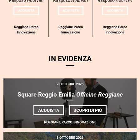
Rasposo
Hourvari
Rasposo
Hourvari
Rasposo
Hourvari
categoria
UN
UN
UN
ACQUISTA
ACQUISTA
ACQUISTA
BIGLIETTO
BIGLIETTO
BIGLIETT
PER
PER
PER
COMPAGNIE
COMPAGNIE
COMPAGN
RASPOSO
RASPOSO
RASPOSO
Reggiane Parco
Reggiane Parco
Reggiane Parco
Innovazione
Innovazione
Innovazione
IN EVIDENZA
2 OTTOBRE 2026
Square Reggio Emilia
Officine Reggiane
DI
ACQUISTA
SCOPRI DI PIÙ
SQUARE
REGGIO
REGGIANE PARCO INNOVAZIONE
EMILIA
<EM>OFFICINE
REGGIANE</EM>
8 OTTOBRE 2026