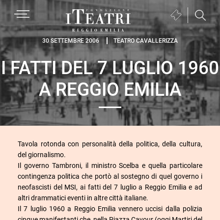
Passa
Passa
Passa
MENU
Biglietteria
alla
al
al
(si
navigazione
contenuto
piè
Fondazione
apre
30 SETTEMBRE 2006
TEATRO CAVALLERIZZA
primaria
principale
di
I
in
pagina
I FATTI DEL 7 LUGLIO 1960
Teatri
una
Reggio
nuova
A REGGIO EMILIA
Emilia
finestra)
Tavola rotonda con personalità della politica, della cultura,
del giornalismo.
Il governo Tambroni, il ministro Scelba e quella particolare
contingenza politica che portò al sostegno di quel governo i
neofascisti del MSI, ai fatti del 7 luglio a Reggio Emilia e ad
altri drammatici eventi in altre città italiane.
Il 7 luglio 1960 a Reggio Emilia vennero uccisi dalla polizia
cinque manifestanti che, nella Piazza Cavour (oggi Martiri del