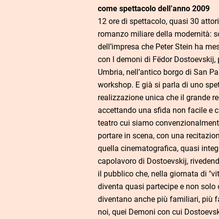
come spettacolo dell’anno 2009
12 ore di spettacolo, quasi 30 attor
romanzo miliare della modernità: s
dell’impresa che Peter Stein ha m
con I demoni di Fëdor Dostoevskij,
Umbria, nell’antico borgo di San Pa
workshop. E già si parla di uno spet
realizzazione unica che il grande r
accettando una sfida non facile e ch
teatro cui siamo convenzionalmente 
portare in scena, con una recitazione
quella cinematografica, quasi integ
capolavoro di Dostoevskij, rivedend
il pubblico che, nella giornata di "vi
diventa quasi partecipe e non solo 
diventano anche più familiari, più f
noi, quei Demoni con cui Dostoevski