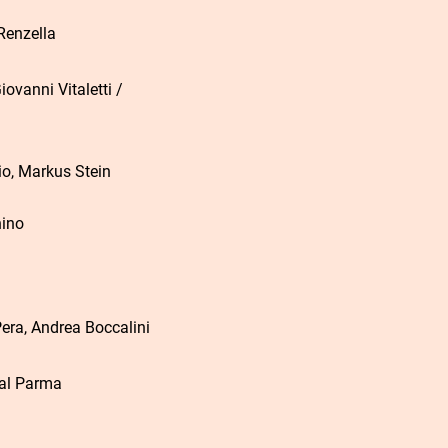
Renzella
ovanni Vitaletti /
mio, Markus Stein
hino
era, Andrea Boccalini
val Parma