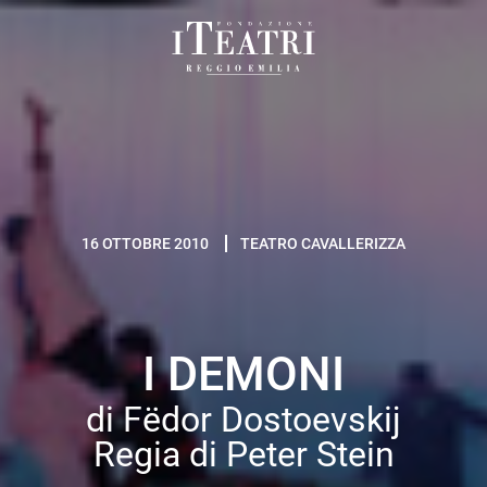
Fondazione
I
Teatri
Reggio
Emilia
16 OTTOBRE 2010
TEATRO CAVALLERIZZA
I DEMONI
di Fëdor Dostoevskij
Regia di Peter Stein