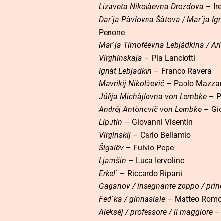
Lizaveta Nikolàevna Drozdova
– Ir
Dar´ja Pàvlovna Šàtova / Mar´ja Ig
Penone
Mar´ja Timoféevna Lebjàdkina / Ar
Virghínskaja
– Pia Lanciotti
Ignàt Lebjadkin
– Franco Ravera
Mavrikij Nikolàevič
– Paolo Mazzare
Júlija Michàjlovna von Lembke
– P
Andréj Antònovič von Lembke
– Gio
Liputin
– Giovanni Visentin
Virginskij
– Carlo Bellamio
Šigalëv
– Fulvio Pepe
Ljamšin
– Luca Iervolino
Erkel
´ – Riccardo Ripani
Gaganov / insegnante zoppo / prin
Fed´ka / ginnasiale
– Matteo Romo
Alekséj / professore / il maggior
e
– 