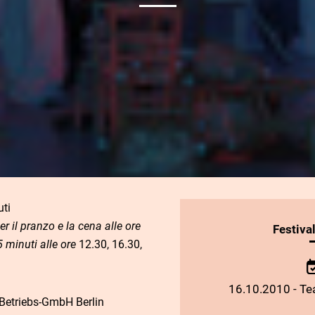
uti
r il pranzo e la cena alle ore
INFORMAZIONI
Festiva
5 minuti alle ore
12.30, 16.30,
SULLO
SPETTACOLO
16.10.2010 - Tea
 Betriebs-GmbH Berlin