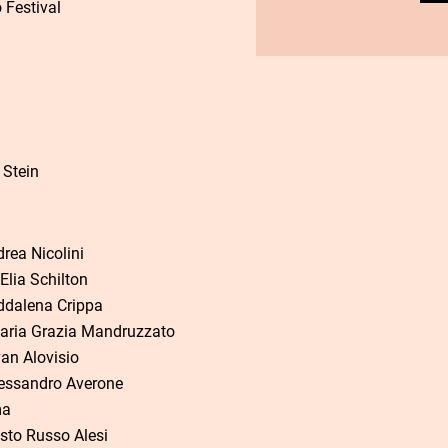
 Festival
 Stein
rea Nicolini
Elia Schilton
dalena Crippa
ria Grazia Mandruzzato
an Alovisio
essandro Averone
ma
sto Russo Alesi