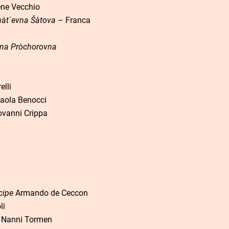
ene Vecchio
nàt´evna Šàtova
– Franca
ina Pròchorovna
lli
aola Benocci
vanni Crippa
cipe
Armando de Ceccon
li
Nanni Tormen