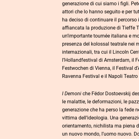
generazione di cui siamo i figli. Pet
attori che lo hanno seguito e per tut
ha deciso di continuare il percorso i
affiancata la produzione di Tieffe T
un’importante tournée italiana e mo
presenza del kolossal teatrale nei m
internazionali, tra cui il Lincoln Ce
l’Hollandfestival di Amsterdam, il Fe
Festwochen di Vienna, il Festival d’
Ravenna Festival e il Napoli Teatro 
I Demoni
che Fëdor Dostoevskij de
le malattie, le deformazioni, le paz
generazione che ha perso la fede ne
vittima dell’ideologia. Una generazi
orientamento, nichilista ma piena di
un nuovo mondo, l’uomo nuovo. Do