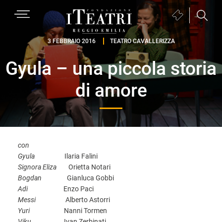
Passa
Passa
Passa
MENU
Biglietteria
alla
al
al
(si
navigazione
contenuto
piè
Fondazione
apre
3 FEBBRAIO 2016
TEATRO CAVALLERIZZA
primaria
principale
di
I
in
pagina
Gyula – una piccola storia
Teatri
una
Reggio
nuova
di amore
Emilia
finestra)
con
Gyula
Ilaria Falini
Signora Eliza
Orietta Notari
Bogdan
Gianluca Gobbi
Adi
Enzo Paci
Messi
Alberto Astorri
Yuri
Nanni Tormen
Viku
Ivan Zerbinati