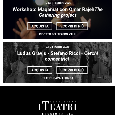
19 SETTEMBRE 2026
Workshop: Maqamat con Omar Rajeh
The
Gathering project
DI
ACQUISTA
SCOPRI DI PIÙ
WORKSHOP: MAQ
CON
RIDOTTO DEL TEATRO VALLI
OMAR
RAJEH<EM>THE
GATHERING
23 OTTOBRE 2026
PROJECT</EM>
Ludus Gravis • Stefano Ricci •
Cerchi
concentrici
DI
ACQUISTA
SCOPRI DI PIÙ
LUDUS
GRAVIS •
TEATRO CAVALLERIZZA
STEFANO
RICCI
•
<EM>
CERCHI
CONCENTRICI </E
FOOTER