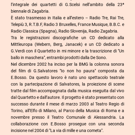
l’integrale dei quartetti di G.Scelsi nell’ambito della 23ª
biennale di Zagabria.
È stato trasmesso in Italia e all’estero – Radio Tre, Rai Tre,
Telepiù 3, R.T.B.F, Radio 3 Bruxelles, France Musique, B.B.C. e
Radio Classica (Spagna), Radio Slovenija, Radio Zagabria.
Tra le registrazioni discografiche un CD dedicato alla
Mittleuropa (Webern, Berg, Janacek) e un CD dedicato a
G.Verdi con il Quartetto in mi minore e la trascrizione di "Un
ballo in maschera", entrambi prodotti dalla De Sono.
Nel dicembre 2002 ha inciso per la BMG la colonna sonora
del film di G.Salvatores "Io non ho paura" composta da
E.Bosso. Da questo lavoro è nato uno spettacolo teatrale
con la partecipazione di Salvatores, la proiezione di scene
tratte dal film accompagnata dalla musica eseguita dal vivo
dal Quartetto e dall’autore. Il progetto è stato presentato con
successo durante il mese di marzo 2003 al Teatro Regio di
Torino, all’Elfo di Milano, al Parco della Musica di Roma e a
novembre presso il Teatro Comunale di Alessandria. La
collaborazione con E.Bosso prosegue con una seconda
incisione nel 2004 di "La via di mille e una cometa".