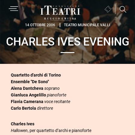
Passa
Passa
Passa
MENU
Biglietteria
alla
al
al
(si
navigazione
contenuto
piè
Fondazione
apre
14 OTTOBRE 2006
TEATRO MUNICIPALE VALLI
primaria
principale
di
I
in
pagina
CHARLES IVES EVENING
Teatri
una
Reggio
nuova
Emilia
finestra)
Quartetto d'archi di Torino
Ensemble "De Sono"
Alena Dantcheva
soprano
Gianluca Angelillo
pianoforte
Flavia Camerana
voce recitante
Carlo Bertola
direttore
Charles Ives
Hallowen
, per quartetto d’archi e pianoforte