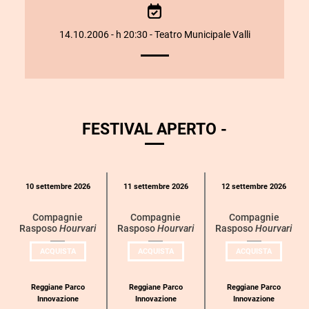
SPETTACOLO
14.10.2006 - h 20:30 - Teatro Municipale Valli
FESTIVAL APERTO -
Calendario
10 settembre 2026
11 settembre 2026
12 settembre 2026
eventi
per
Compagnie
Compagnie
Compagnie
Rasposo
Hourvari
Rasposo
Hourvari
Rasposo
Hourvari
categoria
UN
UN
UN
ACQUISTA
ACQUISTA
ACQUISTA
BIGLIETTO
BIGLIETTO
BIGLIETT
PER
PER
PER
COMPAGNIE
COMPAGNIE
COMPAGN
RASPOSO
RASPOSO
RASPOSO
Reggiane Parco
Reggiane Parco
Reggiane Parco
Innovazione
Innovazione
Innovazione