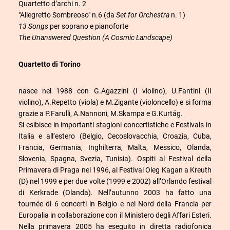
Quartetto d’archi n. 2
"Allegretto Sombreoso" n.6 (da
Set for Orchestra
n. 1)
13 Songs
per soprano e pianoforte
The Unanswered Question (A Cosmic Landscape)
Quartetto di Torino
nasce nel 1988 con G.Agazzini (I violino), U.Fantini (II
violino), A.Repetto (viola) e M.Zigante (violoncello) e si forma
grazie a P.Farulli, A.Nannoni, M.Skampa e G.Kurtág.
Si esibisce in importanti stagioni concertistiche e Festivals in
Italia e all’estero (Belgio, Cecoslovacchia, Croazia, Cuba,
Francia, Germania, Inghilterra, Malta, Messico, Olanda,
Slovenia, Spagna, Svezia, Tunisia). Ospiti al Festival della
Primavera di Praga nel 1996, al Festival Oleg Kagan a Kreuth
(D) nel 1999 e per due volte (1999 e 2002) all’Orlando festival
di Kerkrade (Olanda). Nell’autunno 2003 ha fatto una
tournée di 6 concerti in Belgio e nel Nord della Francia per
Europalia in collaborazione con il Ministero degli Affari Esteri.
Nella primavera 2005 ha eseguito in diretta radiofonica