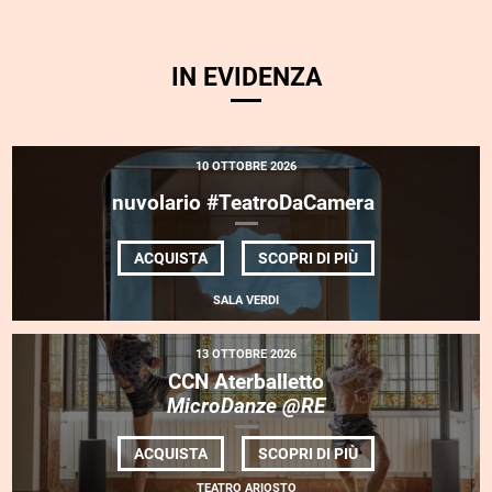
IN EVIDENZA
10 OTTOBRE 2026
nuvolario #TeatroDaCamera
DI
ACQUISTA
SCOPRI DI PIÙ
NUVOLARIO
#TEATRODACAME
SALA VERDI
13 OTTOBRE 2026
CCN Aterballetto
MicroDanze @RE
DI
ACQUISTA
SCOPRI DI PIÙ
CCN ATERBALLET
<EM>MICRODANZE
TEATRO ARIOSTO