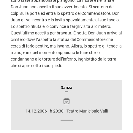
sono state abbandonate piangono. La morte è nell’aria e
Don Juan non ascolta il suo avvertimento. Si sentono dei
colpi sulla porta ed entra lo spettro del Commendatore. Don
Juan gli va incontro e lo invita spavaldamente al suo tavolo.
Lo spettro rifiuta e lo convince a fargli visita al cimitero.
Quest’ultimo accetta per bravata. È notte, Don Juan arriva al
cimitero dove l’aspetta la statua del Commendatore che
cerca di farlo pentire, ma invano. Allora, lo spettro gli tende la
mano, e in quel momento appaiono le furie che lo
condannano alle torture dell’inferno, inghiottito dalla terra
che si apre sotto i suoi piedi.
INFORMAZIONI
Danza
SULLO
SPETTACOLO
14.12.2006 - h 20:30 - Teatro Municipale Valli