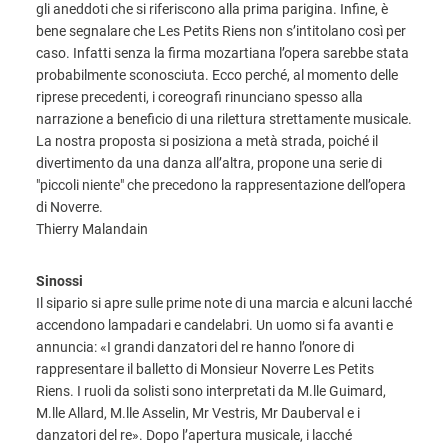
gli aneddoti che si riferiscono alla prima parigina. Infine, è
bene segnalare che Les Petits Riens non s’intitolano così per
caso. Infatti senza la firma mozartiana l’opera sarebbe stata
probabilmente sconosciuta. Ecco perché, al momento delle
riprese precedenti, i coreografi rinunciano spesso alla
narrazione a beneficio di una rilettura strettamente musicale.
La nostra proposta si posiziona a metà strada, poiché il
divertimento da una danza all’altra, propone una serie di
"piccoli niente" che precedono la rappresentazione dell’opera
di Noverre.
Thierry Malandain
Sinossi
Il sipario si apre sulle prime note di una marcia e alcuni lacché
accendono lampadari e candelabri. Un uomo si fa avanti e
annuncia: «I grandi danzatori del re hanno l’onore di
rappresentare il balletto di Monsieur Noverre Les Petits
Riens. I ruoli da solisti sono interpretati da M.lle Guimard,
M.lle Allard, M.lle Asselin, Mr Vestris, Mr Dauberval e i
danzatori del re». Dopo l’apertura musicale, i lacché