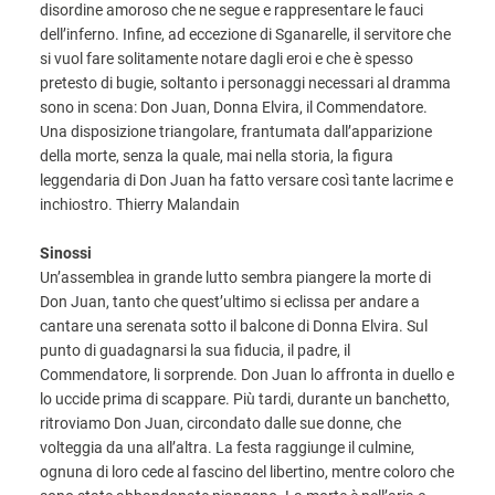
disordine amoroso che ne segue e rappresentare le fauci
dell’inferno. Infine, ad eccezione di Sganarelle, il servitore che
si vuol fare solitamente notare dagli eroi e che è spesso
pretesto di bugie, soltanto i personaggi necessari al dramma
sono in scena: Don Juan, Donna Elvira, il Commendatore.
Una disposizione triangolare, frantumata dall’apparizione
della morte, senza la quale, mai nella storia, la figura
leggendaria di Don Juan ha fatto versare così tante lacrime e
inchiostro. Thierry Malandain
Sinossi
Un’assemblea in grande lutto sembra piangere la morte di
Don Juan, tanto che quest’ultimo si eclissa per andare a
cantare una serenata sotto il balcone di Donna Elvira. Sul
punto di guadagnarsi la sua fiducia, il padre, il
Commendatore, li sorprende. Don Juan lo affronta in duello e
lo uccide prima di scappare. Più tardi, durante un banchetto,
ritroviamo Don Juan, circondato dalle sue donne, che
volteggia da una all’altra. La festa raggiunge il culmine,
ognuna di loro cede al fascino del libertino, mentre coloro che