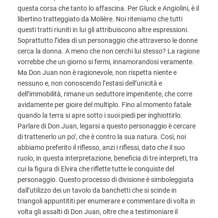
questa corsa che tanto lo affascina. Per Gluck e Angiolini, è il
libertino tratteggiato da Molière. Noi riteniamo che tutti
questi tratti riuniti in lui gli attribuiscono altre espressioni.
Soprattutto l’idea di un personaggio che attraverso le donne
cerca la donna. A meno che non cerchi lui stesso? La ragione
vorrebbe che un giorno si fermi, innamorandosi veramente.
Ma Don Juan non è ragionevole, non rispetta niente e
nessuno e, non conoscendo l’estasi dell’unicità e
dell’immobilità, rimane un seduttore impenitente, che corre
avidamente per gioire del multiplo. Fino al momento fatale
quando la terra si apre sotto i suoi piedi per inghiottirlo.
Parlare di Don Juan, legarsi a questo personaggio è cercare
di trattenerlo un po’, che è contro la sua natura. Così, noi
abbiamo preferito il riflesso, anzi i riflessi, dato che il suo
ruolo, in questa interpretazione, beneficia di tre interpreti, tra
cui la figura di Elvira che riflette tutte le conquiste del
personaggio. Questo processo di divisione è simboleggiata
dall’utilizzo dei un tavolo da banchetti che si scinde in
triangoli appuntititi per enumerare e commentare di volta in
volta gli assalti di Don Juan, oltre che a testimoniare il