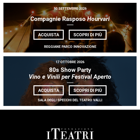
10 SETTEMBRE 2026
Compagnie Rasposo
Hourvari
DI
ACQUISTA
SCOPRI DI PIÙ
COMPAGNIE
RASPOSO
REGGIANE PARCO INNOVAZIONE
<EM>HOURVARI</
17 OTTOBRE 2026
80s Show Party
Vino e Vinili per Festival Aperto
DI
ACQUISTA
SCOPRI DI PIÙ
80S
SHOW
SALA DEGLI SPECCHI DEL TEATRO VALLI
PARTY
<BR>
<EM>VINO
E
VINILI
PER
FESTIVAL
FOOTER
APERTO</EM>