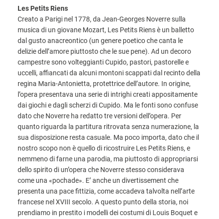
Les Petits Riens
Creato a Parigi nel 1778, da Jean-Georges Noverre sulla
musica di un giovane Mozart, Les Petits Riens è un balletto
dal gusto anacreontico (un genere poetico che canta le
delizie dell’amore piuttosto che le sue pene). Ad un decoro
campestre sono volteggianti Cupido, pastori, pastorelle e
uccelli, affiancati da alcuni montoni scappati dal recinto della
regina Maria-Antonietta, protettrice dell’autore. In origine,
l’opera presentava una serie di intrighi creati appositamente
dai giochi e dagli scherzi di Cupido. Ma le fonti sono confuse
dato che Noverre ha redatto tre versioni dell’opera. Per
quanto riguarda la partitura ritrovata senza numerazione, la
sua disposizione resta casuale. Ma poco importa, dato che il
nostro scopo non è quello di ricostruire Les Petits Riens, e
nemmeno di farne una parodia, ma piuttosto di appropriarsi
dello spirito di un’opera che Noverre stesso considerava
come una «pochade». E’ anche un divertissement che
presenta una pace fittizia, come accadeva talvolta nell’arte
francese nel XVIII secolo. A questo punto della storia, noi
prendiamo in prestito i modelli dei costumi di Louis Boquet e