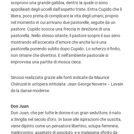
scoprono una grande gabbia, dentro la quale ci sono
appollaiati degli uccelli dall’aspetto triste. Entra Cupido che li
libera, poco prima di complicare la vita degli umani, proprio
nel momento in cui arrivano due pastorelle, seguite da un
pastore. Cupido scocca una freccia in direzione di una
pastorella. Nello stesso istante, il pastore scopre il suo seno
mostrando all’accecata d’amore che anche lui è una
pastorella punendo subito dopo Cupido. Lo scherzo è finito,
non rimane che divertirsi. E nell’ambiente pastorale si
improvvisa una partita di mosca cieca.
Sinossi realizzata grazie alle fonti indicate da Maurice
Chéruzel in un’opera intitolata: Jean George Noverre – Levain
de la danse moderne.
Don Juan
Don Juan, che per tutte le donne è un gran seduttore, è nato
a Siviglia nel secolo d’oro. In base alle ispirazioni che suscita,
viene dipinto come un pensatore libertino, sciupa-femmine,
malinconico, assetato di assoluto, e a malapena sfinito da