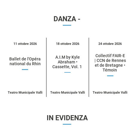
DANZA -
Calendario
11 ottobre 2026
18 ottobre 2026
24 ottobre 2026
eventi
Collectif FAIR-E
per
A.I.M by Kyle
Ballet de l'Opéra
| CCN de Rennes
Abraham •
national du Rhin
categoria
et de Bretagne •
Cassette, Vol. 1
Témoin
UN
ACQUISTA
UN
ACQUISTA
UN
BIGLIETTO
ACQUISTA
BIGLIETTO
BIGLIETT
PER
PER
PER
BALLET
A.I.M
COLLECTIF
DE
BY
E
L’OPÉRA
Teatro Municipale Valli
Teatro Municipale Valli
Teatro Municipale Valli
KYLE
| CCN DE
NATIONAL
ABRAHAM
RENNES
DU
ET DE BR
RHIN
IN EVIDENZA