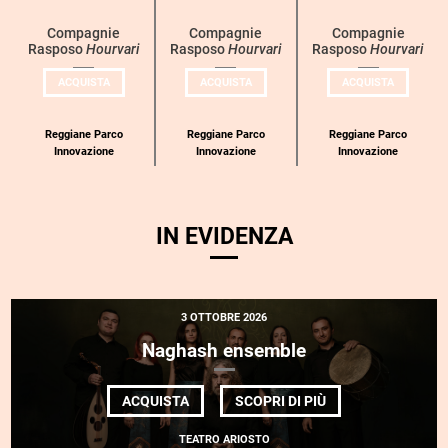
eventi
per
Compagnie
Compagnie
Compagnie
Rasposo
Hourvari
Rasposo
Hourvari
Rasposo
Hourvari
categoria
UN
UN
UN
ACQUISTA
ACQUISTA
ACQUISTA
BIGLIETTO
BIGLIETTO
BIGLIETT
PER
PER
PER
COMPAGNIE
COMPAGNIE
COMPAGN
RASPOSO
RASPOSO
RASPOSO
Reggiane Parco
Reggiane Parco
Reggiane Parco
Innovazione
Innovazione
Innovazione
IN EVIDENZA
3 OTTOBRE 2026
Naghash ensemble
DI
ACQUISTA
SCOPRI DI PIÙ
NAGHASH
ENSEMBLE
TEATRO ARIOSTO