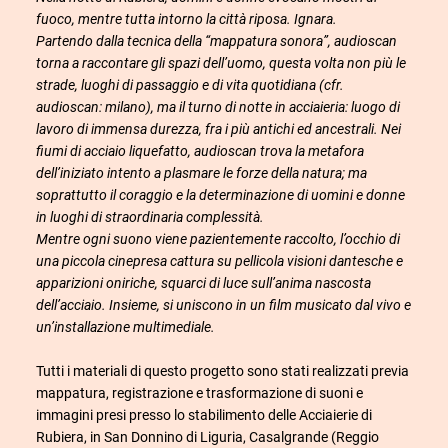
fuoco, mentre tutta intorno la città riposa. Ignara.
Partendo dalla tecnica della “mappatura sonora”, audioscan
torna a raccontare gli spazi dell’uomo, questa volta non più le
strade, luoghi di passaggio e di vita quotidiana (cfr.
audioscan: milano), ma il turno di notte in acciaieria: luogo di
lavoro di immensa durezza, fra i più antichi ed ancestrali. Nei
fiumi di acciaio liquefatto, audioscan trova la metafora
dell’iniziato intento a plasmare le forze della natura; ma
soprattutto il coraggio e la determinazione di uomini e donne
in luoghi di straordinaria complessità.
Mentre ogni suono viene pazientemente raccolto, l’occhio di
una piccola cinepresa cattura su pellicola visioni dantesche e
apparizioni oniriche, squarci di luce sull’anima nascosta
dell’acciaio. Insieme, si uniscono in un film musicato dal vivo e
un’installazione multimediale.
Tutti i materiali di questo progetto sono stati realizzati previa
mappatura, registrazione e trasformazione di suoni e
immagini presi presso lo stabilimento delle Acciaierie di
Rubiera, in San Donnino di Liguria, Casalgrande (Reggio