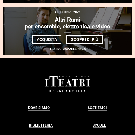
4 OTTOBRE 2026
Altri Rami
per ensemble, elettronica e video
DI
ACQUISTA
SCOPRI DI PIÙ
ALTRI
RAMI
TEATRO CAVALLERIZZA
<BR>
PER
ENSEMBLE,
ELETTRONICA
E
VIDEO
FOOTER
DOVE SIAMO
SOSTIENICI
BIGLIETTERIA
SCUOLE