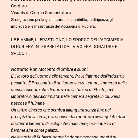
Cordaro
Visuals di Giorgio Sancristoforo
Si ringraziano per la gentilissima disponibilità, la dirigenza, gli
impiegati e le maestranze dell’Acciaieria di Rubiera.
LE FIAMME, IL FRASTUONO, LO SPORCO DELL’ACCIAIERIA
DI RUBIERA INTERPRETATI DAL VIVO FRA DORATURE E
SPECCHI.
Notturno è un racconto di ombre e suoni.
È il lavoro dell’uomo nelle tenebre, fra le fiamme dell’industria
pesante. È il racconto di un luogo senza tempo, immerso nella
stessa oscurità che dimorava nella fucina di Efesto, nel
laboratorio dell’alchimista; nella camera segreta in cui Zeus
nascose il fulmine.
Un antro cinereo che sembra allungarsi senza fine nei
precipizi della terra, ora scosso dai tuoni, ora avvinghiato dallo
stridente lamento di ciclopiche macchine, ora coperto di
fiamme alte come palazzi.
Nella notte di Rubiera, uomini e donne evocano mostri di