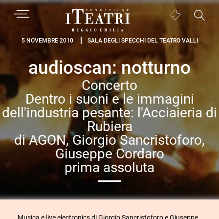
Passa
Passa
Passa
MENU
Biglietteria
alla
al
al
(si
navigazione
contenuto
piè
Fondazione
apre
5 NOVEMBRE 2010
SALA DEGLI SPECCHI DEL TEATRO VALLI
primaria
principale
di
I
in
pagina
audioscan: notturno
Teatri
una
Reggio
nuova
Concerto
Emilia
finestra)
Dentro i suoni e le immagini
dell'industria pesante: l'Acciaieria di
Rubiera
di AGON, Giorgio Sancristoforo,
Giuseppe Cordaro
prima assoluta
Musica e live electronics di Giorgio Sancristoforo e Giuseppe