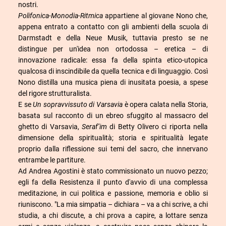
nostri.
Polifonica-Monodia-Ritmica
appartiene al giovane Nono che,
appena entrato a contatto con gli ambienti della scuola di
Darmstadt e della Neue Musik, tuttavia presto se ne
distingue per un'idea non ortodossa – eretica – di
innovazione radicale: essa fa della spinta etico-utopica
qualcosa di inscindibile da quella tecnica e di linguaggio. Così
Nono distilla una musica piena di inusitata poesia, a spese
del rigore strutturalista.
E se
Un sopravvissuto di Varsavia
è opera calata nella Storia,
basata sul racconto di un ebreo sfuggito al massacro del
ghetto di Varsavia,
Seraf’im
di Betty Olivero ci riporta nella
dimensione della spiritualità; storia e spiritualità legate
proprio dalla riflessione sui temi del sacro, che innervano
entrambe le partiture.
Ad Andrea Agostini è stato commissionato un nuovo pezzo;
egli fa della Resistenza il punto d'avvio di una complessa
meditazione, in cui politica e passione, memoria e oblio si
riuniscono. "La mia simpatia – dichiara – va a chi scrive, a chi
studia, a chi discute, a chi prova a capire, a lottare senza