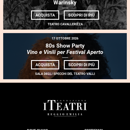
Warinsky
DI
ACQUISTA
SCOPRI DI PIÙ
SCARECROW
•
TEATRO CAVALLERIZZA
ENSEMBLE
MULTILATÉRALE
•
17 OTTOBRE 2026
LEO
WARINSKY
80s Show Party
Vino e Vinili per Festival Aperto
DI
ACQUISTA
SCOPRI DI PIÙ
80S
SHOW
SALA DEGLI SPECCHI DEL TEATRO VALLI
PARTY
<BR>
<EM>VINO
E
VINILI
PER
FESTIVAL
FOOTER
APERTO</EM>