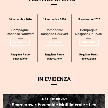
Calendario
10 settembre 2026
11 settembre 2026
12 settembre 2026
eventi
per
Compagnie
Compagnie
Compagnie
Rasposo
Hourvari
Rasposo
Hourvari
Rasposo
Hourvari
categoria
UN
UN
UN
ACQUISTA
ACQUISTA
ACQUISTA
BIGLIETTO
BIGLIETTO
BIGLIETT
PER
PER
PER
COMPAGNIE
COMPAGNIE
COMPAGN
RASPOSO
RASPOSO
RASPOSO
Reggiane Parco
Reggiane Parco
Reggiane Parco
Innovazione
Innovazione
Innovazione
IN EVIDENZA
20 SETTEMBRE 2026
Scarecrow • Ensemble Multilatérale • Leo