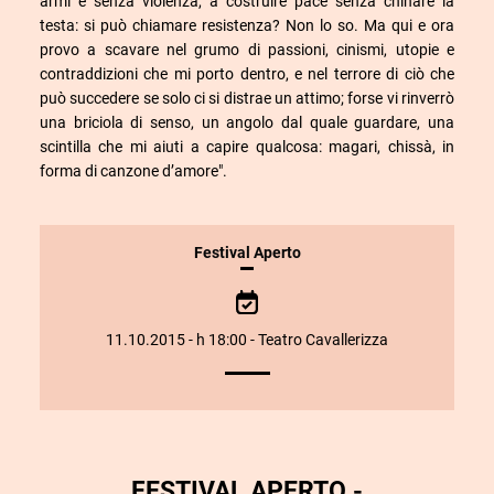
armi e senza violenza, a costruire pace senza chinare la
testa: si può chiamare resistenza? Non lo so. Ma qui e ora
provo a scavare nel grumo di passioni, cinismi, utopie e
contraddizioni che mi porto dentro, e nel terrore di ciò che
può succedere se solo ci si distrae un attimo; forse vi rinverrò
una briciola di senso, un angolo dal quale guardare, una
scintilla che mi aiuti a capire qualcosa: magari, chissà, in
forma di canzone d’amore".
INFORMAZIONI
Festival Aperto
SULLO
SPETTACOLO
11.10.2015 - h 18:00 - Teatro Cavallerizza
FESTIVAL APERTO -