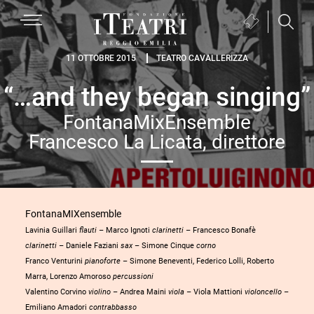
Passa
Passa
Passa
MENU
Biglietteria
alla
al
al
(si
navigazione
contenuto
piè
Fondazione
apre
11 OTTOBRE 2015
TEATRO CAVALLERIZZA
primaria
principale
di
I
in
pagina
“…and they began singing”
Teatri
una
Reggio
nuova
FontanaMixEnsemble
Emilia
finestra)
Francesco La Licata, direttore
FontanaMIXensemble
Lavinia Guillari
flauti
– Marco Ignoti
clarinetti
– Francesco Bonafè
clarinetti
– Daniele Faziani
sax
– Simone Cinque
corno
Franco Venturini
pianoforte
– Simone Beneventi, Federico Lolli, Roberto
Marra, Lorenzo Amoroso
percussioni
Valentino Corvino
violino
– Andrea Maini
viola
– Viola Mattioni
violoncello
–
Emiliano Amadori
contrabbasso