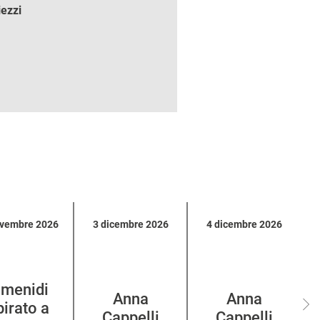
iezzi
ovembre 2026
3 dicembre 2026
4 dicembre 2026
M
menidi
Anna
Anna
pirato a
Cappelli
Cappelli