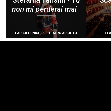
Stefania Tansini •
Tu
Sca
non mi perderai mai
PALCOSCENICO DEL TEATRO ARIOSTO
TEA
FOOTER