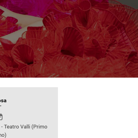
osa
- Teatro Valli (Primo
no)