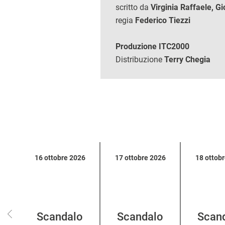
scritto da
Virginia Raffaele, G
regia
Federico Tiezzi
Produzione ITC2000
Distribuzione
Terry Chegia
Calendario
16 ottobre 2026
17 ottobre 2026
18 ottob
eventi
per
categoria
Scandalo
Scandalo
Scan