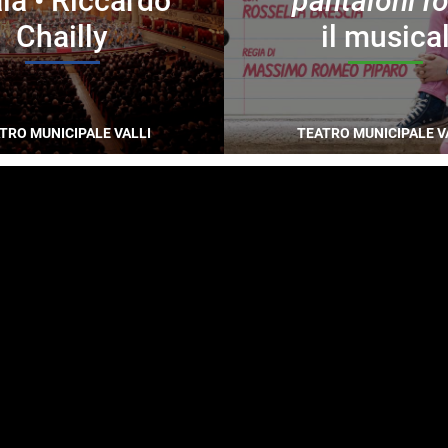
la • Riccardo
pantaloni r
Chailly
il musica
TRO MUNICIPALE VALLI
TEATRO MUNICIPALE V