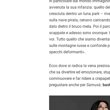
in particolare dal mondo immaginif
avvenuta la sua infanzia: quello de
cresciuta dentro un luna park – rive
sulla nave pirata, cenavo caricando i
dato dietro il bruco mela. Poi il par
scappate e adesso sono ovunque: le 
voi. Tutto quello che siamo diventa
sulle montagne russe e confonde pi
specchi deformanti».
Ecco dove si radica la vena preziosa
che sa divertire ed emozionare, stu
commuovere e far ridere a crepapell
pregustare anche per
Samusà
:
bast