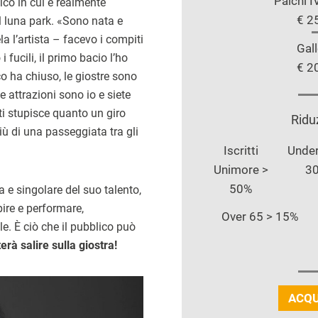
Palchi I
ico in cui è realmente
€ 2
l luna park. «Sono nata e
la l’artista – facevo i compiti
Gall
 fucili, il primo bacio l’ho
€ 2
co ha chiuso, le giostre sono
attrazioni sono io e siete
ti stupisce quanto un giro
Ridu
ù di una passeggiata tra gli
Iscritti
Under
Unimore >
3
50%
 e singolare del suo talento,
pire e performare,
Over 65 > 15%
e. È ciò che il pubblico può
erà salire sulla giostra!
ACQU