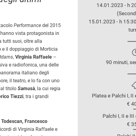
14.01.2023 - h 20
(Second
15.01.2023 - h 15:30 
ttacolo
Performance
del 2015
tur
l’hanno vista protagonista in
tutti suoi, oltre alla
e il doppiaggio di Morticia
Addams
,
Virginia Raffaele
–
90 minuti, se
isiva e radiofonica, una delle
panorama italiano degli
re, il teatro, e lo fa con uno
l titolo
Samusà
, la cui regia
Platea e Palchi I, II
rico Tiezzi
, tra i grandi
€ 4
Palchi I, II e II
 Todescan, Francesco
€ 3
icordi di Virginia Raffaele e