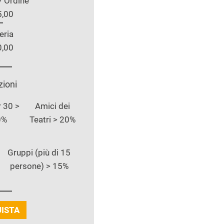
V Ordine
5,00
eria
0,00
zioni
 30 >
Amici dei
0%
Teatri > 20%
Gruppi (più di 15
persone) > 15%
ISTA