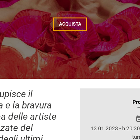
ACQUISTA
upisce il
INFORMAZIONI
Pr
a e la bravura
SULLO
a delle artiste
SPETTACOLO
zate del
13.01.2023 - h 20:30 
egli ultimi
tur