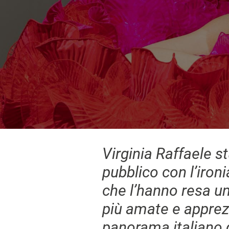
Virginia Raffaele st
pubblico con l’ironi
che l’hanno resa un
più amate e apprez
panorama italiano d