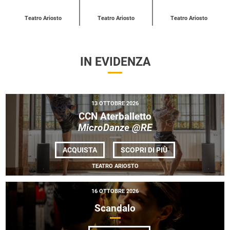
Teatro Ariosto
Teatro Ariosto
Teatro Ariosto
IN EVIDENZA
13 OTTOBRE 2026
CCN Aterballetto
MicroDanze @RE
DI
ACQUISTA
SCOPRI DI PIÙ
CCN ATERBALLET
<EM>MICRODANZE
TEATRO ARIOSTO
@RE</EM>
16 OTTOBRE 2026
Scandalo