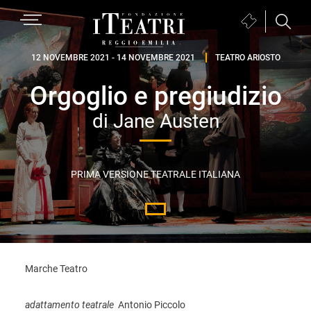
Passa
Passa
Passa
MENU
Biglietteria
alla
al
al
(si
navigazione
contenuto
piè
Fondazione
apre
12 NOVEMBRE 2021 - 14 NOVEMBRE 2021
TEATRO ARIOSTO
primaria
principale
di
I
in
pagina
Orgoglio e pregiudizio
Teatri
una
Reggio
nuova
di Jane Austen
Emilia
finestra)
PRIMA VERSIONE TEATRALE ITALIANA
Marche Teatro
adattamento teatrale
Antonio Piccolo