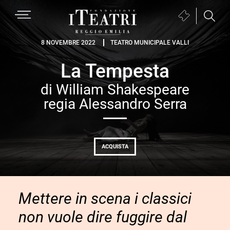
Passa
Passa
Passa
MENU
Biglietteria
alla
al
al
(si
navigazione
contenuto
piè
Fondazione
apre
8 NOVEMBRE 2022
TEATRO MUNICIPALE VALLI
primaria
principale
di
I
in
pagina
La Tempesta
Teatri
una
Reggio
nuova
di William Shakespeare
Emilia
finestra)
regia Alessandro Serra
ACQUISTA
Mettere in scena i classici
non vuole dire fuggire dal