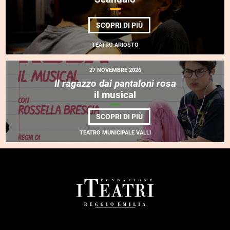
DI
SCOPRI DI PIÙ
SCANDALO
TEATRO ARIOSTO
27 NOVEMBRE 2026
Il ragazzo dai pantaloni rosa
il musical
DI
SCOPRI DI PIÙ
<EM>IL
RAGAZZO
TEATRO MUNICIPALE VALLI
DAI
PANTALONI
ROSA</EM>
<BR>
IL
MUSICAL
FOOTER