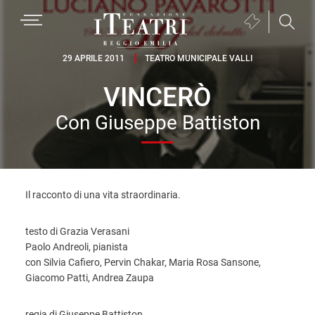
Passa
Passa
Passa
MENU
Biglietteria
alla
al
al
(si
navigazione
contenuto
piè
Fondazione
apre
29 APRILE 2011
TEATRO MUNICIPALE VALLI
primaria
principale
di
I
in
pagina
VINCERÒ
Teatri
una
Reggio
nuova
Con Giuseppe Battiston
Emilia
finestra)
Il racconto di una vita straordinaria.
testo di Grazia Verasani
Paolo Andreoli, pianista
con Silvia Cafiero, Pervin Chakar, Maria Rosa Sansone,
Giacomo Patti, Andrea Zaupa
regia di Giuseppe Battiston