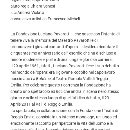
aiuto regia Chiara Senesi
luci Andrea Violato
consulenza artistica Francesco Micheli
La Fondazione Luciano Pavarotti – che nasce con l’intento di
tenere viva la memoria del Maestro Pavarotti e di
promuovere i giovani cantanti d’opera – desidera ricordare il
cinquantesimo anniversario dell’ esordio che ha dischiuso al
tenore modenese le porte di una lunga e gloriosa carriera.
Il 29 aprile 1961, infatti, Luciano Pavarotti fece il suo debutto
nel mondo dell’opera: era il giovane Rodolfo nel capolavoro
pucciniano
La Bohème
al Teatro Romolo Valli di Reggio
Emilia. Per celebrare questo ricorrenza la Fondazione ha
creato uno spettacolo
ad hoc
che andrà in scena nello stesso
giorno e nello stesso luogo di quel fatidico debutto, il 29
Aprile 2011 al Valli di Reggio Emilia.
Lo spettacolo, in collaborazione con la Fondazione I Teatri di
Reggio Emilia, consiste in un intenso monologo, un lungo ed
emozionante racconto per ripercorre la vita dell’uomo e la
carriera dell’artista, facendo rivivere con ricordi e curiosi