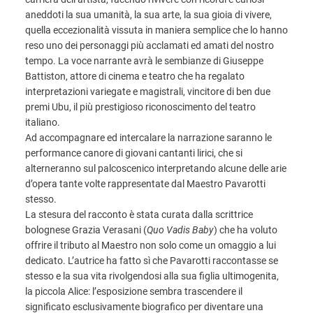
aneddoti la sua umanità, la sua arte, la sua gioia di vivere,
quella eccezionalità vissuta in maniera semplice che lo hanno
reso uno dei personaggi più acclamati ed amati del nostro
tempo. La voce narrante avrà le sembianze di Giuseppe
Battiston, attore di cinema e teatro che ha regalato
interpretazioni variegate e magistrali, vincitore di ben due
premi Ubu, il più prestigioso riconoscimento del teatro
italiano.
Ad accompagnare ed intercalare la narrazione saranno le
performance canore di giovani cantanti lirici, che si
alterneranno sul palcoscenico interpretando alcune delle arie
d’opera tante volte rappresentate dal Maestro Pavarotti
stesso.
La stesura del racconto è stata curata dalla scrittrice
bolognese Grazia Verasani (
Quo Vadis Baby
) che ha voluto
offrire il tributo al Maestro non solo come un omaggio a lui
dedicato. L’autrice ha fatto sì che Pavarotti raccontasse se
stesso e la sua vita rivolgendosi alla sua figlia ultimogenita,
la piccola Alice: l’esposizione sembra trascendere il
significato esclusivamente biografico per diventare una