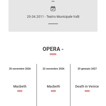
SULLO
SPETTACOLO
29.04.2011 - Teatro Municipale Valli
OPERA -
Calendario
20 novembre 2026
22 novembre 2026
29 gennaio 2027
eventi
per
categoria
Macbeth
Macbeth
Death in Venice