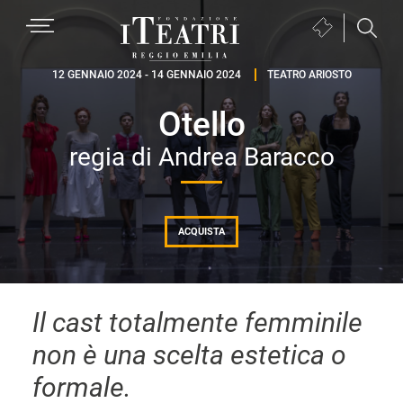
Passa
Passa
Passa
MENU
Biglietteria
alla
al
al
(si
navigazione
contenuto
piè
Fondazione
apre
12 GENNAIO 2024 - 14 GENNAIO 2024
TEATRO ARIOSTO
primaria
principale
di
I
in
pagina
Otello
Teatri
una
Reggio
nuova
regia di Andrea Baracco
Emilia
finestra)
ACQUISTA
Il cast totalmente femminile
non è una scelta estetica o
formale.