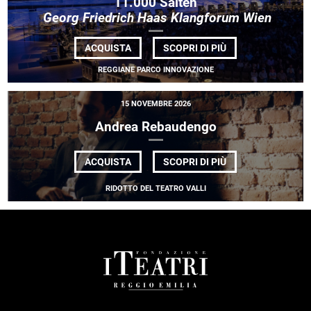
11.000 Saiten
Georg Friedrich Haas Klangforum Wien
DI
ACQUISTA
SCOPRI DI PIÙ
11.000
SAITEN<BR> <EM
REGGIANE PARCO INNOVAZIONE
FRIEDRICH
HAAS
KLANGFORUM
15 NOVEMBRE 2026
WIEN</EM>
Andrea Rebaudengo
DI
ACQUISTA
SCOPRI DI PIÙ
ANDREA
REBAUDENGO
RIDOTTO DEL TEATRO VALLI
FOOTER