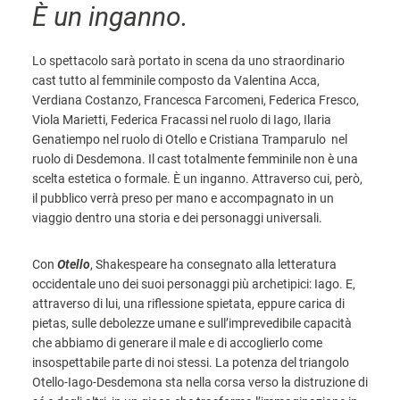
È un inganno.
Lo spettacolo sarà portato in scena da uno straordinario
cast tutto al femminile composto da Valentina Acca,
Verdiana Costanzo, Francesca Farcomeni, Federica Fresco,
Viola Marietti, Federica Fracassi nel ruolo di Iago, Ilaria
Genatiempo nel ruolo di Otello e Cristiana Tramparulo nel
ruolo di Desdemona. Il cast totalmente femminile non è una
scelta estetica o formale. È un inganno. Attraverso cui, però,
il pubblico verrà preso per mano e accompagnato in un
viaggio dentro una storia e dei personaggi universali.
Con
Otello
, Shakespeare ha consegnato alla letteratura
occidentale uno dei suoi personaggi più archetipici: Iago. E,
attraverso di lui, una riflessione spietata, eppure carica di
pietas, sulle debolezze umane e sull’imprevedibile capacità
che abbiamo di generare il male e di accoglierlo come
insospettabile parte di noi stessi. La potenza del triangolo
Otello-Iago-Desdemona sta nella corsa verso la distruzione di