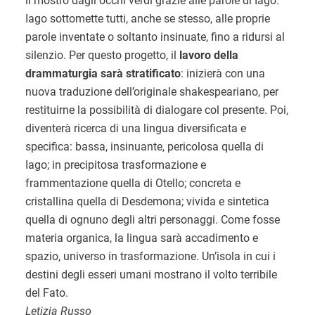
il mostro dagli occhi verdi grazie alle parole di Iago.
Iago sottomette tutti, anche se stesso, alle proprie
parole inventate o soltanto insinuate, fino a ridursi al
silenzio. Per questo progetto, il
lavoro della
drammaturgia sarà stratificato
: inizierà con una
nuova traduzione dell’originale shakespeariano, per
restituirne la possibilità di dialogare col presente. Poi,
diventerà ricerca di una lingua diversificata e
specifica: bassa, insinuante, pericolosa quella di
Iago; in precipitosa trasformazione e
frammentazione quella di Otello; concreta e
cristallina quella di Desdemona; vivida e sintetica
quella di ognuno degli altri personaggi. Come fosse
materia organica, la lingua sarà accadimento e
spazio, universo in trasformazione. Un’isola in cui i
destini degli esseri umani mostrano il volto terribile
del Fato.
Letizia Russo