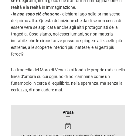
sé e degli altri, in un gioco che trasforma l’immaginazione in
realtà e la realtà in immaginazione.
«
Io non sono ciò che sono
»
dichiara Iago nella prima scena
del primo atto. Questa definizione che dà di sé non cessa di
essere vera se applicata anche agli altri protagonisti della
tragedia. Cosa siamo, noi esseri umani, se non materia
instabile, che le circostanze possono spingere alle scelte più
estreme, alle scoperte interiori più inattese, e ai gesti più
feroci?
La tragedia del Moro di Venezia affonda le proprie
radici nella
linea d’ombra su cui ognuno di noi cammina
come un
funambolo in cerca di equilibrio, nella speranza,
ma senza la
certezza, di non cadere mai.
INFORMAZIONI
Prosa
SULLO
SPETTACOLO