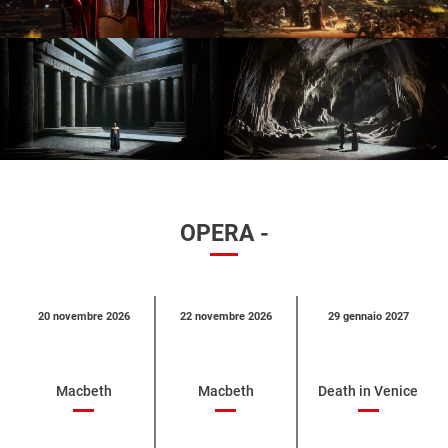
OPERA -
Calendario
20 novembre 2026
22 novembre 2026
29 gennaio 2027
eventi
per
categoria
Macbeth
Macbeth
Death in Venice