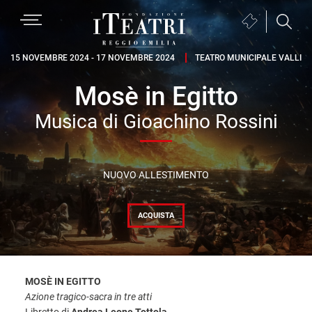
Passa
Passa
Passa
MENU
Biglietteria
alla
al
al
(si
navigazione
contenuto
piè
Fondazione
apre
15 NOVEMBRE 2024 - 17 NOVEMBRE 2024
TEATRO MUNICIPALE VALLI
primaria
principale
di
I
in
pagina
Mosè in Egitto
Teatri
una
Reggio
nuova
Musica di Gioachino Rossini
Emilia
finestra)
NUOVO ALLESTIMENTO
ACQUISTA
MOSÈ IN EGITTO
Azione tragico-sacra in tre atti