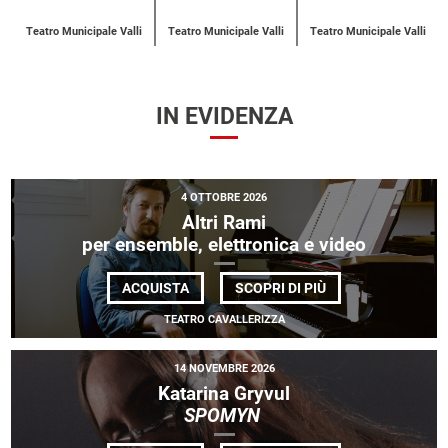
Teatro Municipale Valli
Teatro Municipale Valli
Teatro Municipale Valli
IN EVIDENZA
4 OTTOBRE 2026
Altri Rami
per ensemble, elettronica e video
DI
ACQUISTA
SCOPRI DI PIÙ
ALTRI
RAMI
TEATRO CAVALLERIZZA
<BR>
PER
ENSEMBLE,
14 NOVEMBRE 2026
ELETTRONICA
E
Katarina Gryvul
VIDEO
SPOMYN