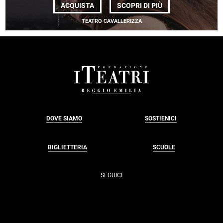
DI
ACQUISTA
SCOPRI DI PIÙ
KATARINA
GRYVUL
TEATRO CAVALLERIZZA
<BR>
<EM>SPOMYN </E
FOOTER
DOVE SIAMO
SOSTIENICI
BIGLIETTERIA
SCUOLE
SEGUICI