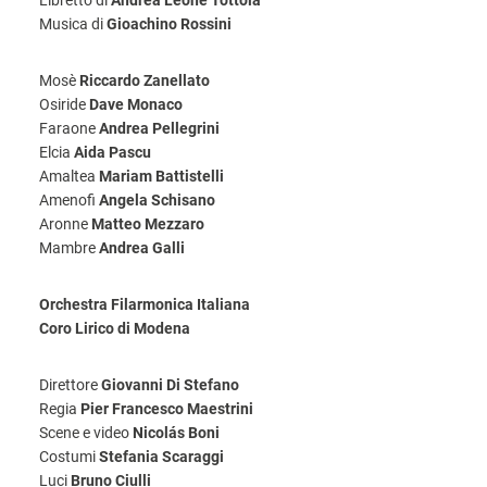
Libretto di
Andrea Leone Tottola
Musica di
Gioachino Rossini
Mosè
Riccardo Zanellato
Osiride
Dave Monaco
Faraone
Andrea Pellegrini
Elcia
Aida Pascu
Amaltea
Mariam Battistelli
Amenofi
Angela Schisano
Aronne
Matteo Mezzaro
Mambre
Andrea Galli
Orchestra Filarmonica Italiana
Coro Lirico di Modena
Direttore
Giovanni Di Stefano
Regia
Pier Francesco Maestrini
Scene e video
Nicolás Boni
Costumi
Stefania Scaraggi
Luci
Bruno Ciulli