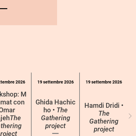
ttembre 2026
19 settembre 2026
19 settembre 2026
kshop: M
mat con
Ghida Hachic
Hamdi Dridi •
Omar
ho •
The
The
jeh
The
Gathering
Gathering
thering
project
project
roject