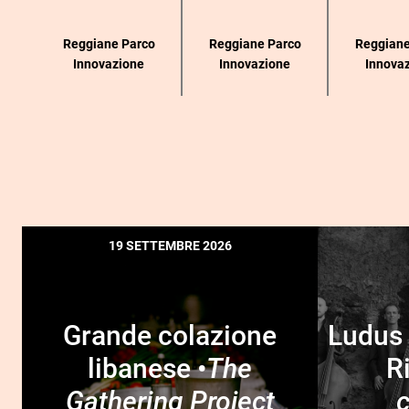
Reggiane Parco
Reggiane Parco
Reggiane
Innovazione
Innovazione
Innova
19 SETTEMBRE 2026
Grande colazione
Ludus 
libanese •
The
R
Gathering Project
c