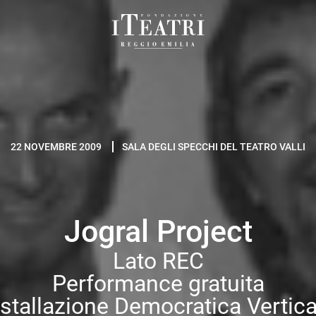
Fondazione
I
Teatri
Reggio
Emilia
22 NOVEMBRE 2009
SALA DEGLI SPECCHI DEL TEATRO VALLI
Jogral Project
Lato REC
Performance gratuita
nstallazione Democratica Vertica