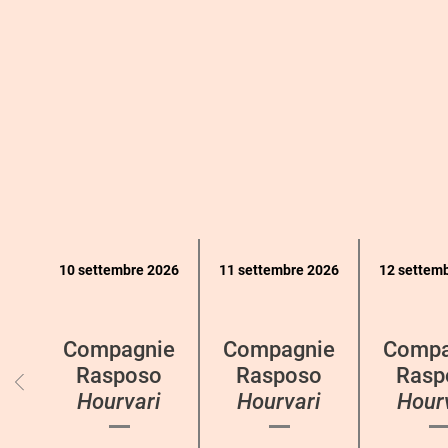
Calendario
10 settembre 2026
11 settembre 2026
12 settem
eventi
per
categoria
Compagnie
Compagnie
Compa
Rasposo
Rasposo
Rasp
Hourvari
Hourvari
Hour