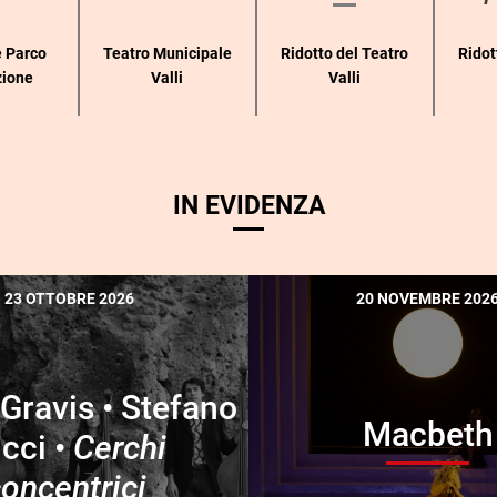
 Parco
Teatro Municipale
Ridotto del Teatro
Ridot
zione
Valli
Valli
IN EVIDENZA
23 OTTOBRE 2026
20 NOVEMBRE 202
Gravis • Stefano
Macbeth
icci •
Cerchi
oncentrici