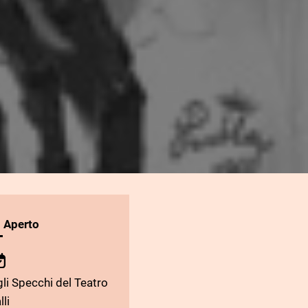
l Aperto
li Specchi del Teatro
lli