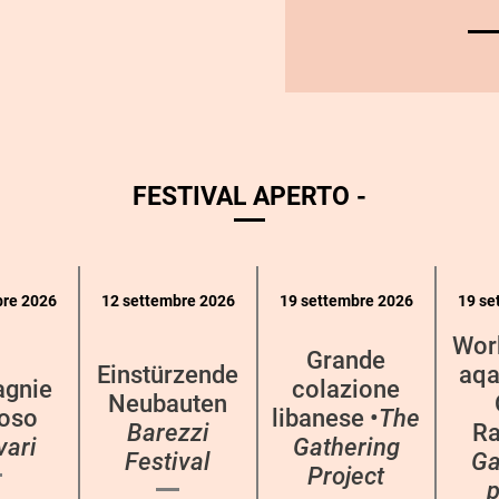
FESTIVAL APERTO -
bre 2026
12 settembre 2026
19 settembre 2026
19 se
Wor
Grande
Einstürzende
aqa
gnie
colazione
Neubauten
oso
libanese •
The
Barezzi
Ra
vari
Gathering
Festival
Ga
Project
p