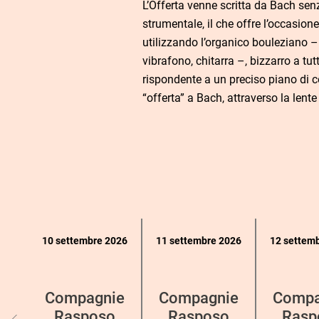
L’Offerta venne scritta da Bach sen
strumentale, il che offre l’occasione
utilizzando l’organico bouleziano – v
vibrafono, chitarra –, bizzarro a tut
rispondente a un preciso piano di 
“offerta” a Bach, attraverso la lente
Calendario
10 settembre 2026
11 settembre 2026
12 settem
eventi
per
categoria
Compagnie
Compagnie
Compa
Rasposo
Rasposo
Rasp