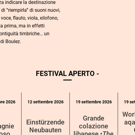
za indicare la destinazione
 di “riempirla” di suoni nuovi,
oce, flauto, viola, xilofono,
ta prima, ma in effetti
contiguità timbriche… un
 di Boulez.
FESTIVAL APERTO -
bre 2026
12 settembre 2026
19 settembre 2026
19 se
Wor
Grande
Einstürzende
aqa
gnie
colazione
Neubauten
oso
libanese •
The