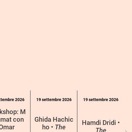
ttembre 2026
19 settembre 2026
19 settembre 2026
kshop: M
mat con
Ghida Hachic
Hamdi Dridi •
Omar
ho •
The
The