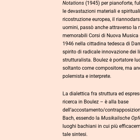
Notations
(1945) per pianoforte, f
le devastazioni materiali e spiritual
ricostruzione europea, il riannodarsi 
uomini, passò anche attraverso la 
memorabili Corsi di Nuova Musica c
1946 nella cittadina tedesca di Dar
spirito di radicale innovazione dei 
strutturalista. Boulez è portatore lu
soltanto come compositore, ma an
polemista e interprete.
La dialettica fra struttura ed espre
ricerca in Boulez – è alla base
dell’accostamento/contrapposizio
Bach, essendo la
Musikalische Opf
luoghi bachiani in cui più efficacem
tale sintesi.