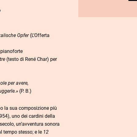
o
alische Opfer
(L’Offerta
r pianoforte
tre
(testo di René Char) per
ole per avere,
ruggerle.»
(P. B.)
rso la sua composizione più
954), uno dei cardini della
secolo, un’avventura sonora
al tempo stesso; e le
12