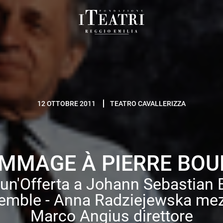
Fondazione
I
Teatri
Reggio
Emilia
12 OTTOBRE 2011
TEATRO CAVALLERIZZA
MMAGE À PIERRE BOU
un'Offerta a Johann Sebastian
semble - Anna Radziejewska me
Marco Angius direttore