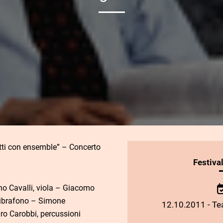
atti con ensemble” – Concerto
INFORMAZIONI
Festiva
SULLO
SPETTACOLO
no Cavalli, viola – Giacomo
, vibrafono – Simone
12.10.2011 - Tea
ro Carobbi, percussioni