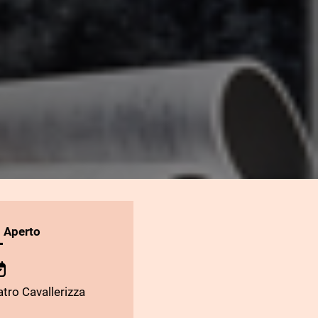
l Aperto
tro Cavallerizza