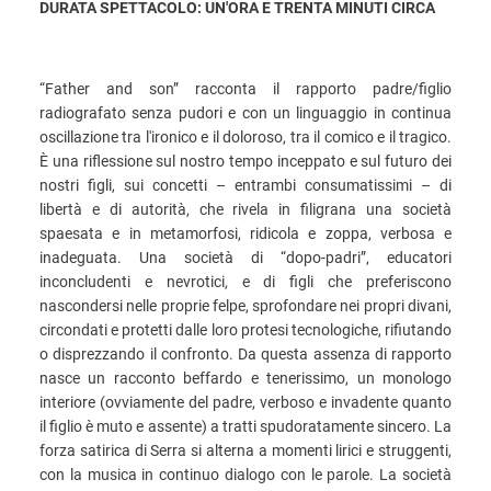
DURATA SPETTACOLO: UN'ORA E TRENTA MINUTI CIRCA
“Father and son” racconta il rapporto padre/figlio
radiografato senza pudori e con un linguaggio in continua
oscillazione tra l'ironico e il doloroso, tra il comico e il tragico.
È una riflessione sul nostro tempo inceppato e sul futuro dei
nostri figli, sui concetti – entrambi consumatissimi – di
libertà e di autorità, che rivela in filigrana una società
spaesata e in metamorfosi, ridicola e zoppa, verbosa e
inadeguata. Una società di “dopo-padri”, educatori
inconcludenti e nevrotici, e di figli che preferiscono
nascondersi nelle proprie felpe, sprofondare nei propri divani,
circondati e protetti dalle loro protesi tecnologiche, rifiutando
o disprezzando il confronto. Da questa assenza di rapporto
nasce un racconto beffardo e tenerissimo, un monologo
interiore (ovviamente del padre, verboso e invadente quanto
il figlio è muto e assente) a tratti spudoratamente sincero. La
forza satirica di Serra si alterna a momenti lirici e struggenti,
con la musica in continuo dialogo con le parole. La società