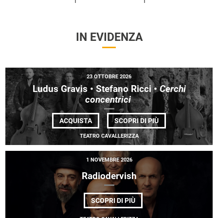
IN EVIDENZA
23 OTTOBRE 2026
Ludus Gravis • Stefano Ricci •
Cerchi
concentrici
DI
ACQUISTA
SCOPRI DI PIÙ
LUDUS
GRAVIS •
TEATRO CAVALLERIZZA
STEFANO
RICCI
•
1 NOVEMBRE 2026
<EM>
CERCHI
Radiodervish
CONCENTRICI </E
DI
SCOPRI DI PIÙ
RADIODERVISH