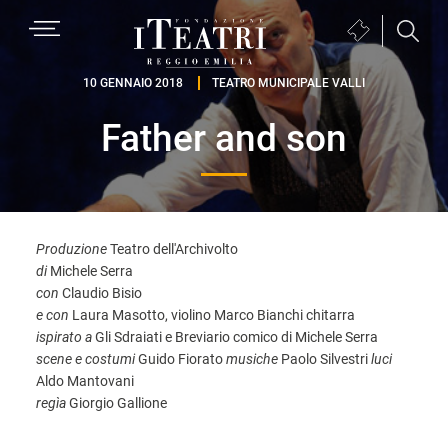
Passa
Passa
Passa
MENU
Biglietteria
alla
al
al
(si
navigazione
contenuto
piè
Fondazione
apre
10 GENNAIO 2018
TEATRO MUNICIPALE VALLI
primaria
principale
di
I
in
pagina
Father and son
Teatri
una
Reggio
nuova
Emilia
finestra)
Produzione
Teatro dell'Archivolto
di
Michele Serra
con
Claudio Bisio
e con
Laura Masotto, violino Marco Bianchi chitarra
ispirato a
Gli Sdraiati e Breviario comico di Michele Serra
scene e costumi
Guido Fiorato
musiche
Paolo Silvestri
luci
Aldo Mantovani
regìa
Giorgio Gallione