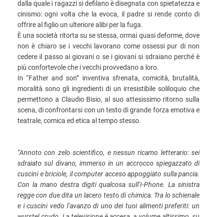
dalla quale i ragazzi si defilano è disegnata con spietatezza e
cinismo: ogni volta che la evoca, il padre si rende conto di
offrire al figlio un ulteriore alibi per la fuga.
È una società ritorta su se stessa, ormai quasi deforme, dove
non è chiaro se i vecchi lavorano come ossessi pur di non
cedere il passo ai giovani o se i giovani si sdraiano perché è
più confortevole che i vecchi provvedano a loro.
In “Father and son” inventiva sfrenata, comicità, brutalità,
moralità sono gli ingredienti di un irresistibile soliloquio che
permettono a Claudio Bisio, al suo attesissimo ritorno sulla
scena, di confrontarsi con un testo di grande forza emotiva e
teatrale, comica ed etica al tempo stesso.
“Annoto con zelo scientifico, e nessun ricamo letterario: sei
sdraiato sul divano, immerso in un accrocco spiegazzato di
cuscini e briciole, il computer acceso appoggiato sulla pancia.
Con la ma
no destra digiti qualcosa sull’I-Phone. La sinistra
regge con due dita un lacero testo di chimica. Tra lo schienale
e i cuscini vedo l’avanzo di uno dei tuoi alimenti preferiti: un
wurstel crudo. La televisione è accesa, a volume altissimo, su