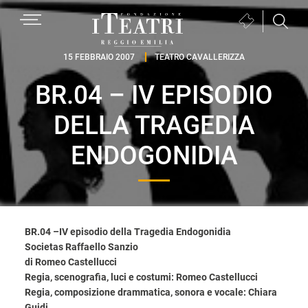
Passa
Passa
Passa
MENU
Biglietteria
alla
al
al
(si
navigazione
contenuto
piè
Fondazione
apre
15 FEBBRAIO 2007
TEATRO CAVALLERIZZA
primaria
principale
di
I
in
pagina
BR.04 – IV EPISODIO
Teatri
una
Reggio
nuova
DELLA TRAGEDIA
Emilia
finestra)
ENDOGONIDIA
BR.04 –IV episodio della Tragedia Endogonidia
Societas Raffaello Sanzio
di Romeo Castellucci
Regia, scenografia, luci e costumi: Romeo Castellucci
Regia, composizione drammatica, sonora e vocale: Chiara
Guidi