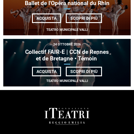
Ballet de l'Opéra national du Rhin
DI
ACQUISTA
SCOPRI DI PIÙ
BALLET
DE
TEATRO MUNICIPALE VALLI
L'OPÉRA
NATIONAL
DU
RHIN
24 OTTOBRE 2026
Collectif FAIR-E | CCN de Rennes
et de Bretagne • Témoin
DI
ACQUISTA
SCOPRI DI PIÙ
COLLECTIF FAIR-
E
TEATRO MUNICIPALE VALLI
| CCN DE
RENNES
ET DE BRETAGNE •
TÉMOIN
FOOTER