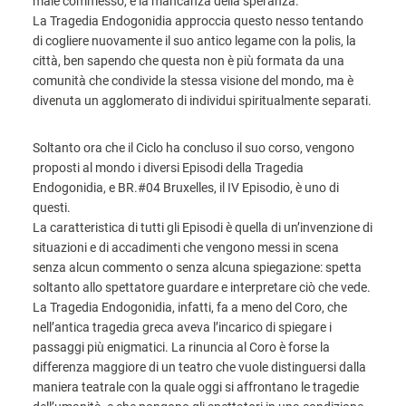
male commesso, e la mancanza della speranza.
La Tragedia Endogonidia approccia questo nesso tentando
di cogliere nuovamente il suo antico legame con la polis, la
città, ben sapendo che questa non è più formata da una
comunità che condivide la stessa visione del mondo, ma è
divenuta un agglomerato di individui spiritualmente separati.
Soltanto ora che il Ciclo ha concluso il suo corso, vengono
proposti al mondo i diversi Episodi della Tragedia
Endogonidia, e BR.#04 Bruxelles, il IV Episodio, è uno di
questi.
La caratteristica di tutti gli Episodi è quella di un’invenzione di
situazioni e di accadimenti che vengono messi in scena
senza alcun commento o senza alcuna spiegazione: spetta
soltanto allo spettatore guardare e interpretare ciò che vede.
La Tragedia Endogonidia, infatti, fa a meno del Coro, che
nell’antica tragedia greca aveva l’incarico di spiegare i
passaggi più enigmatici. La rinuncia al Coro è forse la
differenza maggiore di un teatro che vuole distinguersi dalla
maniera teatrale con la quale oggi si affrontano le tragedie