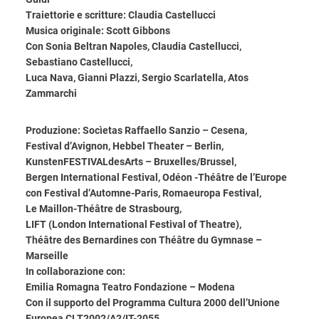
Traiettorie e scritture: Claudia Castellucci
Musica originale: Scott Gibbons
Con Sonia Beltran Napoles, Claudia Castellucci,
Sebastiano Castellucci,
Luca Nava, Gianni Plazzi, Sergio Scarlatella, Atos
Zammarchi
Produzione: Socìetas Raffaello Sanzio – Cesena,
Festival d’Avignon, Hebbel Theater – Berlin,
KunstenFESTIVALdesArts – Bruxelles/Brussel,
Bergen International Festival, Odéon -Théâtre de l’Europe
con Festival d’Automne-Paris, Romaeuropa Festival,
Le Maillon-Théâtre de Strasbourg,
LIFT (London International Festival of Theatre),
Théâtre des Bernardines con Théâtre du Gymnase –
Marseille
In collaborazione con:
Emilia Romagna Teatro Fondazione – Modena
Con il supporto del Programma Cultura 2000 dell’Unione
Europea CLT2002/A2/IT-2055