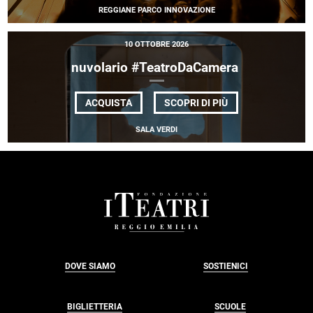
RASPOSO
REGGIANE PARCO INNOVAZIONE
<EM>HOURVARI</
10 OTTOBRE 2026
nuvolario #TeatroDaCamera
DI
ACQUISTA
SCOPRI DI PIÙ
NUVOLARIO
#TEATRODACAME
SALA VERDI
FOOTER
DOVE SIAMO
SOSTIENICI
BIGLIETTERIA
SCUOLE