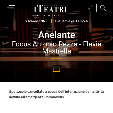
Passa
Passa
Passa
MENU
Biglietteria
alla
al
al
(si
navigazione
contenuto
piè
Fondazione
apre
9 MAGGIO 2020
TEATRO CAVALLERIZZA
primaria
principale
di
I
in
pagina
Anelante
Teatri
una
Reggio
nuova
Focus Antonio Rezza - Flavia
Emilia
finestra)
Mastrella
Spettacolo cancellato a causa dell’interruzione dell’attività
dovuta all’emergenza Coronavirus