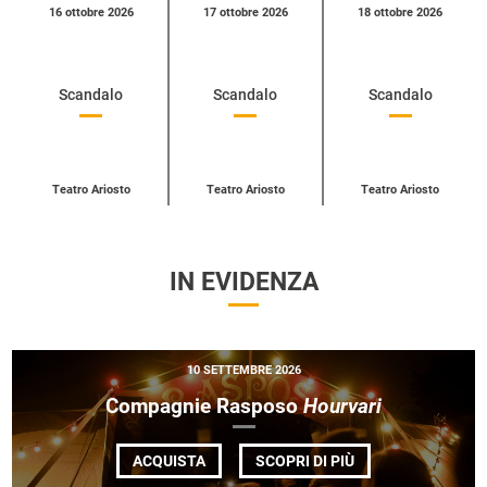
Calendario
16 ottobre 2026
17 ottobre 2026
18 ottobre 2026
eventi
per
categoria
Scandalo
Scandalo
Scandalo
Teatro Ariosto
Teatro Ariosto
Teatro Ariosto
IN EVIDENZA
10 SETTEMBRE 2026
Compagnie Rasposo
Hourvari
DI
ACQUISTA
SCOPRI DI PIÙ
COMPAGNIE