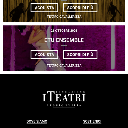
DI
ACQUISTA
SCOPRI DI PIÙ
COMPAGNIA
DANIELE
TEATRO CAVALLERIZZA
NINARELLO
<BR>
<EM>RISE</EM>
21 OTTOBRE 2026
ETU ENSEMBLE
DI
ACQUISTA
SCOPRI DI PIÙ
ETU
ENSEMBLE
TEATRO CAVALLERIZZA
FOOTER
DOVE SIAMO
SOSTIENICI