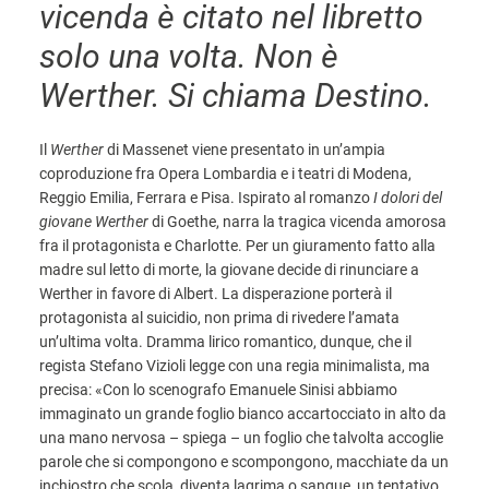
vicenda è citato nel libretto
solo una volta. Non è
Werther. Si chiama Destino.
Il
Werther
di Massenet viene presentato in un’ampia
coproduzione fra Opera Lombardia e i teatri di Modena,
Reggio Emilia, Ferrara e Pisa. Ispirato al romanzo
I dolori del
giovane Werther
di Goethe, narra la tragica vicenda amorosa
fra il protagonista e Charlotte. Per un giuramento fatto alla
madre sul letto di morte, la giovane decide di rinunciare a
Werther in favore di Albert. La disperazione porterà il
protagonista al suicidio, non prima di rivedere l’amata
un’ultima volta. Dramma lirico romantico, dunque, che il
regista Stefano Vizioli legge con una regia minimalista, ma
precisa: «Con lo scenografo Emanuele Sinisi
abbiamo
immaginato un grande foglio bianco accartocciato in alto da
una mano nervosa – spiega – un foglio che talvolta accoglie
parole che si compongono e scompongono, macchiate da un
inchiostro che scola, diventa lagrima o sangue, un tentativo