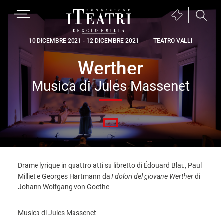
Passa
Passa
Passa
MENU
Biglietteria
alla
al
al
(si
navigazione
contenuto
piè
Fondazione
apre
10 DICEMBRE 2021 - 12 DICEMBRE 2021
TEATRO VALLI
primaria
principale
di
I
in
pagina
Werther
Teatri
una
Reggio
nuova
Musica di Jules Massenet
Emilia
finestra)
Drame lyrique in quattro atti su libretto di Édouard Blau, Paul
Milliet e Georges Hartmann da
I dolori del giovane Werther
di
Johann Wolfgang von Goethe
Musica di Jules Massenet