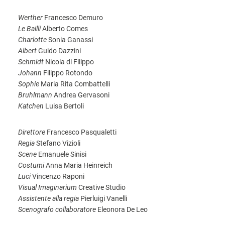
Werther
Francesco Demuro
Le Bailli
Alberto Comes
Charlotte
Sonia Ganassi
Albert
Guido Dazzini
Schmidt
Nicola di Filippo
Johann
Filippo Rotondo
Sophie
Maria Rita Combattelli
Bruhlmann
Andrea Gervasoni
Katchen
Luisa Bertoli
Direttore
Francesco Pasqualetti
Regia
Stefano Vizioli
Scene
Emanuele Sinisi
Costumi
Anna Maria Heinreich
Luci
Vincenzo Raponi
Visual Imaginarium
Creative Studio
Assistente alla regia
Pierluigi Vanelli
Scenografo collaboratore
Eleonora De Leo