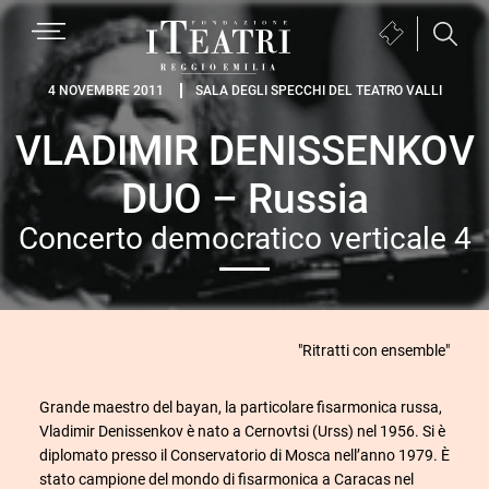
Passa
Passa
Passa
MENU
Biglietteria
alla
al
al
(si
navigazione
contenuto
piè
Fondazione
apre
4 NOVEMBRE 2011
SALA DEGLI SPECCHI DEL TEATRO VALLI
primaria
principale
di
I
in
pagina
VLADIMIR DENISSENKOV
Teatri
una
Reggio
nuova
DUO – Russia
Emilia
finestra)
Concerto democratico verticale 4
"Ritratti con ensemble"
Grande maestro del bayan, la particolare fisarmonica russa,
Vladimir Denissenkov è nato a Cernovtsi (Urss) nel 1956. Si è
diplomato presso il Conservatorio di Mosca nell’anno 1979. È
stato campione del mondo di fisarmonica a Caracas nel