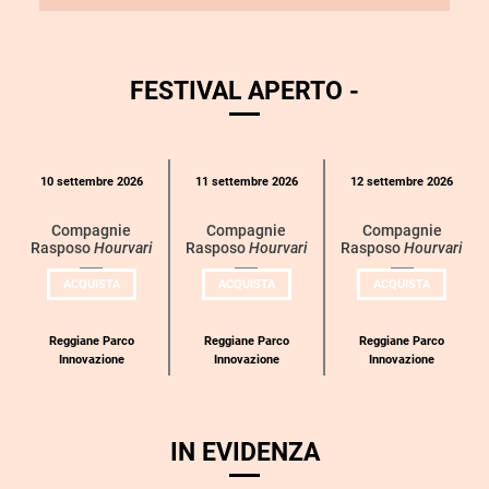
FESTIVAL APERTO -
Calendario
10 settembre 2026
11 settembre 2026
12 settembre 2026
eventi
per
Compagnie
Compagnie
Compagnie
Rasposo
Hourvari
Rasposo
Hourvari
Rasposo
Hourvari
categoria
UN
UN
UN
ACQUISTA
ACQUISTA
ACQUISTA
BIGLIETTO
BIGLIETTO
BIGLIETT
PER
PER
PER
COMPAGNIE
COMPAGNIE
COMPAGN
RASPOSO
RASPOSO
RASPOSO
Reggiane Parco
Reggiane Parco
Reggiane Parco
Innovazione
Innovazione
Innovazione
IN EVIDENZA