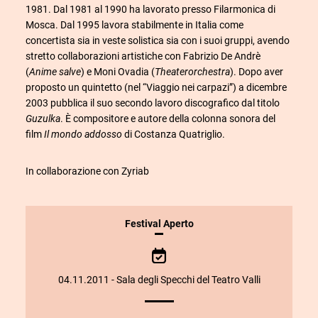
1981. Dal 1981 al 1990 ha lavorato presso Filarmonica di
Mosca. Dal 1995 lavora stabilmente in Italia come
concertista sia in veste solistica sia con i suoi gruppi, avendo
stretto collaborazioni artistiche con Fabrizio De Andrè
(
Anime salve
) e Moni Ovadia (
Theaterorchestra
). Dopo aver
proposto un quintetto (nel “Viaggio nei carpazi”) a dicembre
2003 pubblica il suo secondo lavoro discografico dal titolo
Guzulka
. È compositore e autore della colonna sonora del
film
Il mondo addosso
di Costanza Quatriglio.
In collaborazione con Zyriab
INFORMAZIONI
Festival Aperto
SULLO
SPETTACOLO
04.11.2011 - Sala degli Specchi del Teatro Valli