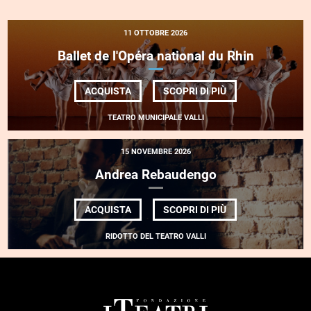
11 OTTOBRE 2026
Ballet de l'Opéra national du Rhin
DI
ACQUISTA
SCOPRI DI PIÙ
BALLET
DE
TEATRO MUNICIPALE VALLI
L'OPÉRA
NATIONAL
DU
RHIN
15 NOVEMBRE 2026
Andrea Rebaudengo
DI
ACQUISTA
SCOPRI DI PIÙ
ANDREA
REBAUDENGO
RIDOTTO DEL TEATRO VALLI
FOOTER