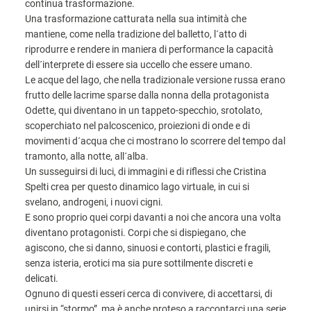
continua trasformazione.
Una trasformazione catturata nella sua intimità che
mantiene, come nella tradizione del balletto, l´atto di
riprodurre e rendere in maniera di performance la capacità
dell´interprete di essere sia uccello che essere umano.
Le acque del lago, che nella tradizionale versione russa erano
frutto delle lacrime sparse dalla nonna della protagonista
Odette, qui diventano in un tappeto-specchio, srotolato,
scoperchiato nel palcoscenico, proiezioni di onde e di
movimenti d´acqua che ci mostrano lo scorrere del tempo dal
tramonto, alla notte, all´alba.
Un susseguirsi di luci, di immagini e di riflessi che Cristina
Spelti crea per questo dinamico lago virtuale, in cui si
svelano, androgeni, i nuovi cigni.
E sono proprio quei corpi davanti a noi che ancora una volta
diventano protagonisti. Corpi che si dispiegano, che
agiscono, che si danno, sinuosi e contorti, plastici e fragili,
senza isteria, erotici ma sia pure sottilmente discreti e
delicati.
Ognuno di questi esseri cerca di convivere, di accettarsi, di
unirsi in “stormo”, ma è anche proteso a raccontarci una serie