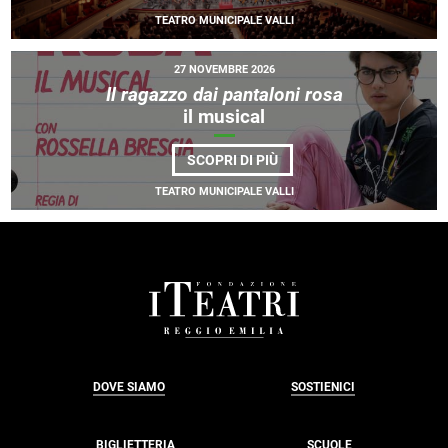
DELLA
TEATRO MUNICIPALE VALLI
SCALA
•
RICCARDO
CHAILLY
27 NOVEMBRE 2026
Il ragazzo dai pantaloni rosa
il musical
DI
SCOPRI DI PIÙ
<EM>IL
RAGAZZO
TEATRO MUNICIPALE VALLI
DAI
PANTALONI
ROSA</EM>
<BR>
IL
MUSICAL
FOOTER
DOVE SIAMO
SOSTIENICI
BIGLIETTERIA
SCUOLE