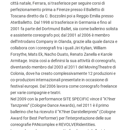
città natale, Ferrara, si trasferisce per seguire corsi di
perfezionamento prima a Firenze presso il Balletto di
Toscana diretto da C. Bozzolini poi a Reggio Emilia presso
AterBalletto. Dal 1998 si trasferisce in Germania e fino al
2001 fa parte del Dortmund Ballet, sia come ballerino solista
e assistente coreografo poi; dal 2001 al 2006 è membro
dell’Introdans Company in Olanda, grazie alla quale danza e
collabora con i coreografi tra i quali Jiri Kylian, William
Forsythe, Mats Ek, Nacho Duato, Renato Zanella e Karole
Armitage. Inizia così a definirsi la sua attività di coreografo,
diventando membro dal 2003 al 2011 del MovingTheatre di
Colonia, dove ha creato complessivamente 12 produzioni e
co-produzioni internazionali presentate in occasione di
festival europei. Dal 2006 lavora come coreografo freelance
per varie compagnie e teatri.
Nel 2009 con la performance SITE SPECIFIC vince il “K?lner
Tanzpreis” (Cologne Dance Awards), nel 2011 è il primo
ballerino che ha ricevuto il “K?lner Darstellerpreis” (Cologne
Award for Best Performer) per l’interpretazione delle sue
coreografie PANcomplex e REVOLVERidentities.