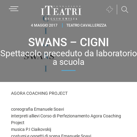
Passa
Passa
Passa
MENU
Biglietteria
alla
al
al
(si
navigazione
contenuto
piè
Fondazione
apre
4 MAGGIO 2017
TEATRO CAVALLERIZZA
primaria
principale
di
I
in
pagina
SWANS – CIGNI
Teatri
una
Reggio
nuova
Spettacolo preceduto da laboratorio
Emilia
finestra)
a scuola
AGORA COACHING PROJECT
coreografia Emanuele Soavi
interpreti allievi Corso di Perfezionamento Agora Coaching
Project
musica P.I Ciaikovskij
costumi e oggetti di scena Emanuele Soavi