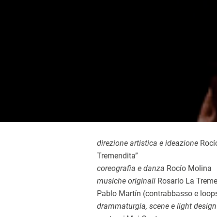
direzione artistica e ideazione
Rocío
Tremendita”
coreografia e danza
Rocío Molina
musiche originali
Rosario La Tremen
Pablo Martín (contrabbasso e loop
drammaturgia, scene e light design