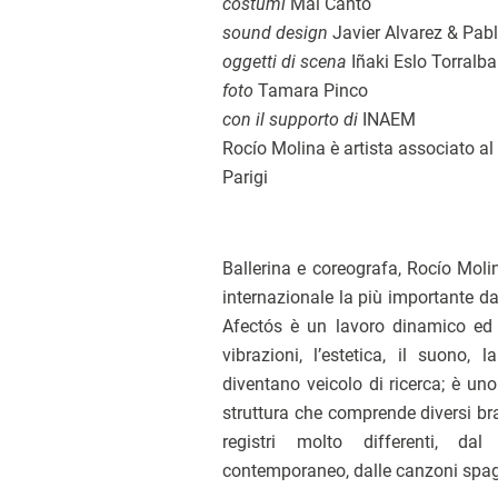
costumi
Mai Canto
sound design
Javier Alvarez & Pab
oggetti di scena
Iñaki Eslo Torralba
foto
Tamara Pinco
con il supporto di
INAEM
Rocío Molina è artista associato al
Parigi
Ballerina e coreografa, Rocío Molin
internazionale la più importante da
Afectós è un lavoro dinamico ed e
vibrazioni, l’estetica, il suono,
diventano veicolo di ricerca; è un
struttura che comprende diversi br
registri molto differenti, d
contemporaneo, dalle canzoni spagn