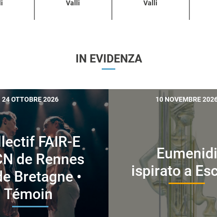
i
Valli
Valli
IN EVIDENZA
24 OTTOBRE 2026
10 NOVEMBRE 202
lectif FAIR-E
Eumenid
CN de Rennes
ispirato a Es
de Bretagne •
Témoin