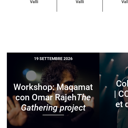
Valli
Valli
Vall
19 SETTEMBRE 2026
Col
Workshop: Maqamat
| C
con Omar Rajeh
The
et 
Gathering project