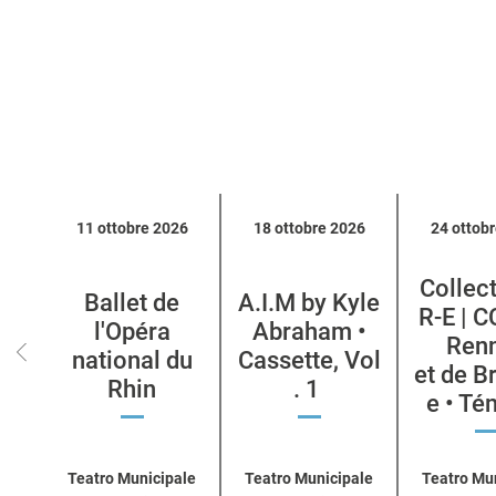
Calendario
11 ottobre 2026
18 ottobre 2026
24 ottob
eventi
per
Collect
categoria
Ballet de
A.I.M by Kyle
R-E | 
l'Opéra
Abraham •
Ren
national du
Cassette, Vol
et de B
Rhin
. 1
e • T
Teatro Municipale
Teatro Municipale
Teatro Mu