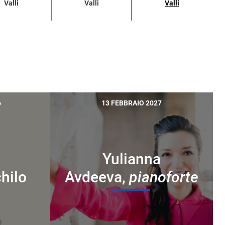
Valli
Valli
Valli
6
13 FEBBRAIO 2027
i
Yulianna
chilo
Avdeeva,
pianoforte