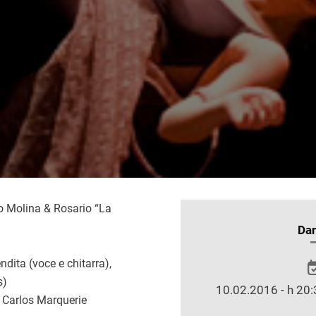
 Molina & Rosario “La
INFORMAZIONI
Da
SULLO
dita (voce e chitarra),
SPETTACOLO
s)
10.02.2016 - h 20:
Carlos Marquerie