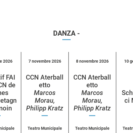
DANZA -
re 2026
7 novembre 2026
8 novembre 2026
10 g
if FAI
CCN Aterball
CCN Aterball
CCN de
etto
etto
nes
Marcos
Marcos
Sch
retagn
Morau,
Morau,
ci
émoin
Philipp Kratz
Philipp Kratz
nicipale
Teatro Municipale
Teatro Municipale
Teatr