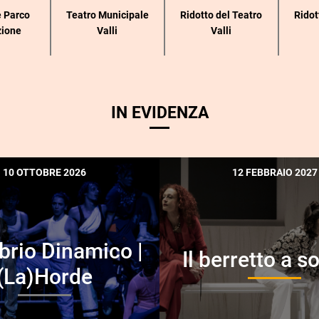
 Parco
Teatro Municipale
Ridotto del Teatro
Ridot
zione
Valli
Valli
IN EVIDENZA
10 OTTOBRE 2026
12 FEBBRAIO 2027
ibrio Dinamico |
Il berretto a s
(La)Horde