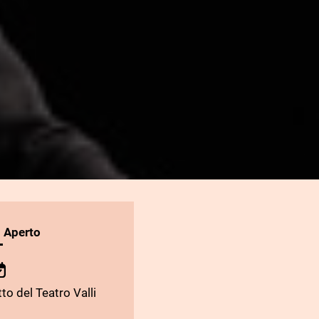
l Aperto
to del Teatro Valli