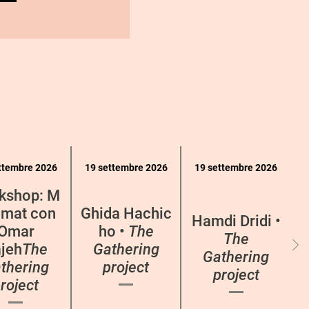
ttembre 2026
19 settembre 2026
19 settembre 2026
kshop: M
mat con
Ghida Hachic
Hamdi Dridi •
Omar
ho •
The
The
jeh
The
Gathering
Gathering
thering
project
project
roject