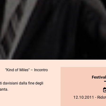
"Kind of Miles" – Incontro
INFORMAZIONI
Festiva
SULLO
ti davisiani dalla fine degli
SPETTACOLO
uanta.
12.10.2011 - Ridot