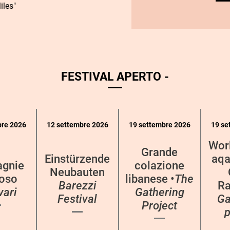
iles"
FESTIVAL APERTO -
bre 2026
12 settembre 2026
19 settembre 2026
19 se
Wor
Grande
Einstürzende
aqa
gnie
colazione
Neubauten
oso
libanese •
The
Barezzi
Ra
vari
Gathering
Festival
Ga
Project
p