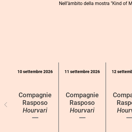
Nell’àmbito della mostra "Kind of M
Calendario
10 settembre 2026
11 settembre 2026
12 settem
eventi
per
categoria
Compagnie
Compagnie
Compa
Rasposo
Rasposo
Rasp
Hourvari
Hourvari
Hour