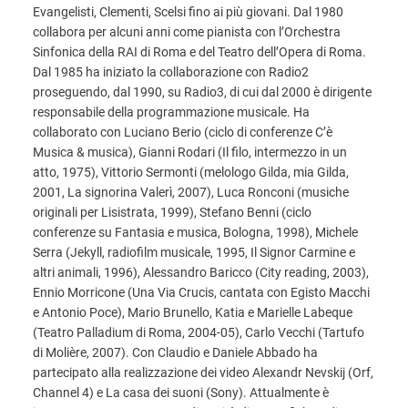
Evangelisti, Clementi, Scelsi fino ai più giovani. Dal 1980
collabora per alcuni anni come pianista con l’Orchestra
Sinfonica della RAI di Roma e del Teatro dell’Opera di Roma.
Dal 1985 ha iniziato la collaborazione con Radio2
proseguendo, dal 1990, su Radio3, di cui dal 2000 è dirigente
responsabile della programmazione musicale. Ha
collaborato con Luciano Berio (ciclo di conferenze C’è
Musica & musica), Gianni Rodari (Il filo, intermezzo in un
atto, 1975), Vittorio Sermonti (melologo Gilda, mia Gilda,
2001, La signorina Valerì, 2007), Luca Ronconi (musiche
originali per Lisistrata, 1999), Stefano Benni (ciclo
conferenze su Fantasia e musica, Bologna, 1998), Michele
Serra (Jekyll, radiofilm musicale, 1995, Il Signor Carmine e
altri animali, 1996), Alessandro Baricco (City reading, 2003),
Ennio Morricone (Una Via Crucis, cantata con Egisto Macchi
e Antonio Poce), Mario Brunello, Katia e Marielle Labeque
(Teatro Palladium di Roma, 2004-05), Carlo Vecchi (Tartufo
di Molière, 2007). Con Claudio e Daniele Abbado ha
partecipato alla realizzazione dei video Alexandr Nevskij (Orf,
Channel 4) e La casa dei suoni (Sony). Attualmente è