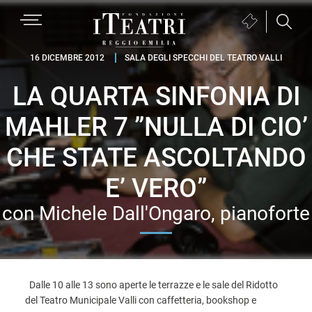
Passa
Passa
Passa
MENU
Biglietteria
alla
al
al
(si
navigazione
contenuto
piè
Fondazione
apre
16 DICEMBRE 2012
SALA DEGLI SPECCHI DEL TEATRO VALLI
primaria
principale
di
I
in
pagina
LA QUARTA SINFONIA DI
Teatri
una
Reggio
nuova
MAHLER 7 ”NULLA DI CIO’
Emilia
finestra)
CHE STATE ASCOLTANDO
E’ VERO”
con Michele Dall'Ongaro, pianoforte
Dalle 10 alle 13 sono aperte le terrazze e le sale del Ridotto
del Teatro Municipale Valli con caffetteria, bookshop e