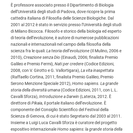
È professore associato presso il Dipartimento di Biologia
dell’Università degli studi di Padova, dove ricopre la prima
cattedra italiana di Filosofia delle Scienze Biologiche. Dal
2001 al 2012 è stato in servizio presso l’Università degli studi
di Milano Bicocca. Filosofo e storico della biologia ed esperto
di teoria dell’evoluzione, è autore di numerose pubblicazioni
nazionali e internazionali nel campo della filosofia della
scienza fra le quali:
La teoria dell’evoluzione
(Il Mulino, 2006 e
2010),
Creazione senza Dio
(Einaudi, 2006; finalista Premio
Galileo e Premio Fermi),
Nati per credere
(Codice Edizioni,
2008, con V. Girotto e G. Vallortigara),
La vita inaspettata
(Raffaello Cortina, 2011; finalista Premio Galileo; Premio
Serono Menzione Speciale 2012),
Homo sapiens. La grande
storia della diversità umana
(Codice Edizioni, 2011, con L.L.
Cavalli Sforza),
Introduzione a Darwin
(Laterza, 2012. È
direttore di
Pikaia
, il portale italiano dell’evoluzione. È
componente del Consiglio Scientifico del Festival della
Scienza di Genova, di cui è stato Segretario dal 2003 al 2011.
Insieme a Luigi Luca Cavalli Sforza è curatore del progetto
espositivo internazionale
Homo sapiens: la grande storia della