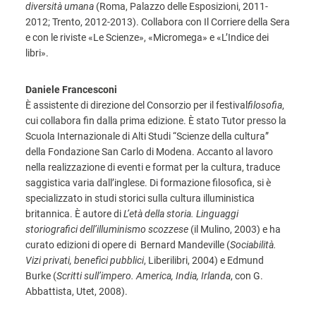
diversità umana
(Roma, Palazzo delle Esposizioni, 2011-
2012; Trento, 2012-2013). Collabora con Il Corriere della Sera
e con le riviste «Le Scienze», «Micromega» e «L’Indice dei
libri».
Daniele Francesconi
È assistente di direzione del Consorzio per il festival
filosofia
,
cui collabora fin dalla prima edizione. È stato Tutor presso la
Scuola Internazionale di Alti Studi “Scienze della cultura”
della Fondazione San Carlo di Modena. Accanto al lavoro
nella realizzazione di eventi e format per la cultura, traduce
saggistica varia dall’inglese. Di formazione filosofica, si è
specializzato in studi storici sulla cultura illuministica
britannica. È autore di
L’età della storia. Linguaggi
storiografici dell’illuminismo scozzese
(il Mulino, 2003) e ha
curato edizioni di opere di Bernard Mandeville (
Sociabilità.
Vizi privati, benefìci pubblici
, Liberilibri, 2004) e Edmund
Burke (
Scritti sull’impero. America, India, Irlanda
, con G.
Abbattista, Utet, 2008).