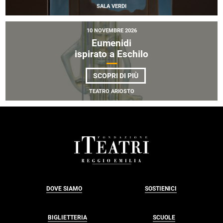
#TEATRODACAME
SALA VERDI
10 NOVEMBRE 2026
Eumenidi
ispirato a Eschilo
DI
SCOPRI DI PIÙ
EUMENIDI
<BR>
TEATRO ARIOSTO
ISPIRATO
A
ESCHILO
FOOTER
DOVE SIAMO
SOSTIENICI
BIGLIETTERIA
SCUOLE