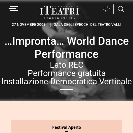
Passa
Passa
Passa
MENU
Biglietteria
alla
al
al
(si
navigazione
contenuto
piè
Fondazione
apre
27 NOVEMBRE 2009
SALA DEGLI SPECCHI DEL TEATRO VALLI
primaria
principale
di
I
in
pagina
…Impronta… World Dance
Teatri
una
Reggio
nuova
Performance
Emilia
finestra)
Lato REC
Performance gratuita
Installazione Democratica Verticale
INFORMAZIONI
Festival Aperto