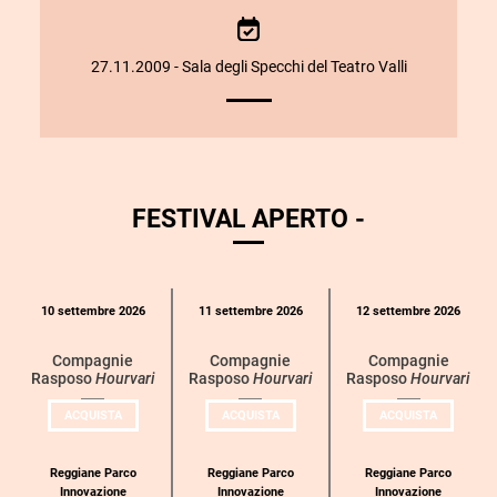
SULLO
SPETTACOLO
27.11.2009 - Sala degli Specchi del Teatro Valli
FESTIVAL APERTO -
Calendario
10 settembre 2026
11 settembre 2026
12 settembre 2026
eventi
per
Compagnie
Compagnie
Compagnie
Rasposo
Hourvari
Rasposo
Hourvari
Rasposo
Hourvari
categoria
UN
UN
UN
ACQUISTA
ACQUISTA
ACQUISTA
BIGLIETTO
BIGLIETTO
BIGLIETT
PER
PER
PER
COMPAGNIE
COMPAGNIE
COMPAGN
RASPOSO
RASPOSO
RASPOSO
Reggiane Parco
Reggiane Parco
Reggiane Parco
Innovazione
Innovazione
Innovazione