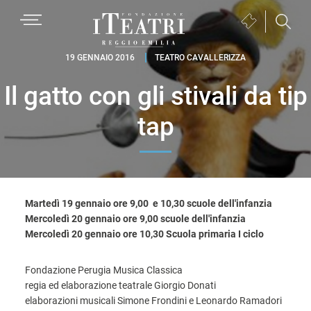
Passa
Passa
Passa
MENU
Biglietteria
alla
al
al
(si
navigazione
contenuto
piè
Fondazione
apre
19 GENNAIO 2016
TEATRO CAVALLERIZZA
primaria
principale
di
I
in
pagina
Il gatto con gli stivali da tip
Teatri
una
Reggio
nuova
tap
Emilia
finestra)
Martedì 19 gennaio ore 9,00 e 10,30 scuole dell'infanzia
Mercoledì 20 gennaio ore 9,00 scuole dell'infanzia
Mercoledì 20 gennaio ore 10,30 Scuola primaria I ciclo
Fondazione Perugia Musica Classica
regia ed elaborazione teatrale Giorgio Donati
elaborazioni musicali Simone Frondini e Leonardo Ramadori