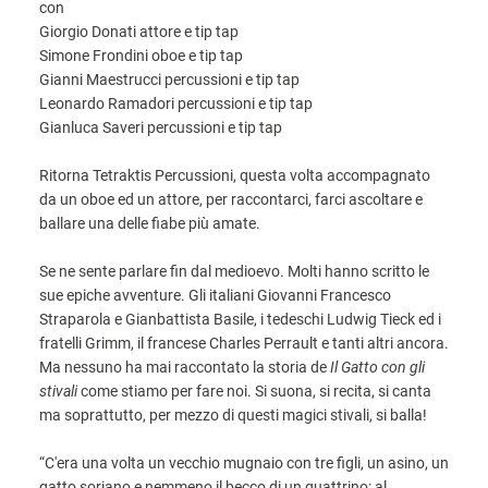
con
Giorgio Donati attore e tip tap
Simone Frondini oboe e tip tap
Gianni Maestrucci percussioni e tip tap
Leonardo Ramadori percussioni e tip tap
Gianluca Saveri percussioni e tip tap
Ritorna Tetraktis Percussioni, questa volta accompagnato
da un oboe ed un attore, per raccontarci, farci ascoltare e
ballare una delle fiabe più amate.
Se ne sente parlare fin dal medioevo. Molti hanno scritto le
sue epiche avventure. Gli italiani Giovanni Francesco
Straparola e Gianbattista Basile, i tedeschi Ludwig Tieck ed i
fratelli Grimm, il francese Charles Perrault e tanti altri ancora.
Ma nessuno ha mai raccontato la storia de
Il Gatto con gli
stivali
come stiamo per fare noi. Si suona, si recita, si canta
ma soprattutto, per mezzo di questi magici stivali, si balla!
“C'era una volta un vecchio mugnaio con tre figli, un asino, un
gatto soriano e nemmeno il becco di un quattrino: al