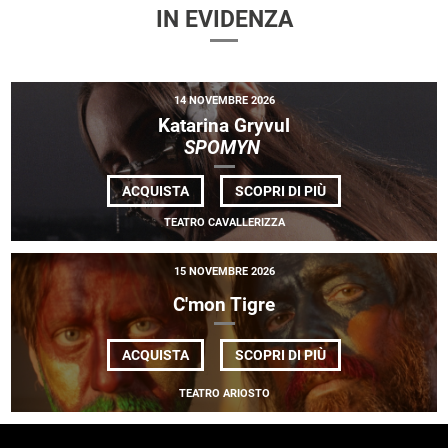
IN EVIDENZA
14 NOVEMBRE 2026
Katarina Gryvul
SPOMYN
DI
ACQUISTA
SCOPRI DI PIÙ
KATARINA
GRYVUL
TEATRO CAVALLERIZZA
<BR>
<EM>SPOMYN </E
15 NOVEMBRE 2026
C'mon Tigre
DI
ACQUISTA
SCOPRI DI PIÙ
C'MON
TIGRE
TEATRO ARIOSTO