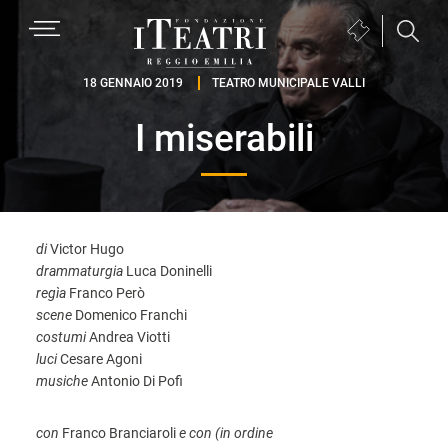
Passa
Passa
Passa
MENU
Biglietteria
alla
al
al
(si
navigazione
contenuto
piè
Fondazione
apre
18 GENNAIO 2019
TEATRO MUNICIPALE VALLI
primaria
principale
di
I
in
pagina
I miserabili
Teatri
una
Reggio
nuova
Emilia
finestra)
di
Victor Hugo
drammaturgia
Luca Doninelli
regìa
Franco Però
scene
Domenico Franchi
costumi
Andrea Viotti
luci
Cesare Agoni
musiche
Antonio Di Pofi
con
Franco Branciaroli
e con (in ordine