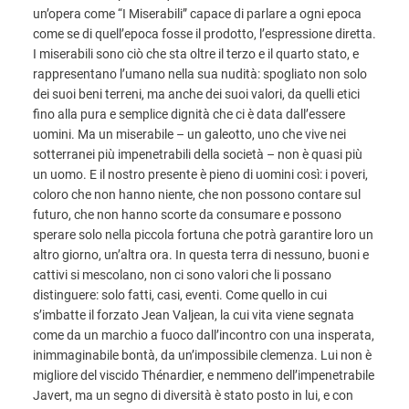
un’opera come “I Miserabili” capace di parlare a ogni epoca
come se di quell’epoca fosse il prodotto, l’espressione diretta.
I miserabili sono ciò che sta oltre il terzo e il quarto stato, e
rappresentano l’umano nella sua nudità: spogliato non solo
dei suoi beni terreni, ma anche dei suoi valori, da quelli etici
fino alla pura e semplice dignità che ci è data dall’essere
uomini. Ma un miserabile – un galeotto, uno che vive nei
sotterranei più impenetrabili della società – non è quasi più
un uomo. E il nostro presente è pieno di uomini così: i poveri,
coloro che non hanno niente, che non possono contare sul
futuro, che non hanno scorte da consumare e possono
sperare solo nella piccola fortuna che potrà garantire loro un
altro giorno, un’altra ora. In questa terra di nessuno, buoni e
cattivi si mescolano, non ci sono valori che li possano
distinguere: solo fatti, casi, eventi. Come quello in cui
s’imbatte il forzato Jean Valjean, la cui vita viene segnata
come da un marchio a fuoco dall’incontro con una insperata,
inimmaginabile bontà, da un’impossibile clemenza. Lui non è
migliore del viscido Thénardier, e nemmeno dell’impenetrabile
Javert, ma un segno di diversità è stato posto in lui, e con