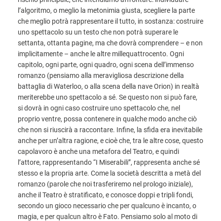
l’algoritmo, o meglio la metonimia giusta, scegliere la parte
che meglio potrà rappresentare il tutto, in sostanza: costruire
uno spettacolo su un testo che non potrà superare le
settanta, ottanta pagine, ma che dovrà comprendere – e non
implicitamente – anche le altre millequattrocento. Ogni
capitolo, ogni parte, ogni quadro, ogni scena dell’immenso
romanzo (pensiamo alla meravigliosa descrizione della
battaglia di Waterloo, o alla scena della nave Orion) in realtà
meriterebbe uno spettacolo a sé. Se questo non si può fare,
si dovrà in ogni caso costruire uno spettacolo che, nel
proprio ventre, possa contenere in qualche modo anche ciò
che non si riuscirà a raccontare. Infine, la sfida era inevitabile
anche per un’altra ragione, e cioè che, tra le altre cose, questo
capolavoro è anche una metafora del Teatro, e quindi
l’attore, rappresentando “I Miserabili”, rappresenta anche sé
stesso e la propria arte. Come la società descritta a metà del
romanzo (parole che noi trasferiremo nel prologo iniziale),
anche il Teatro è stratificato, e conosce doppi e tripli fondi,
secondo un gioco necessario che per qualcuno è incanto, o
magia, e per qualcun altro è Fato. Pensiamo solo al moto di