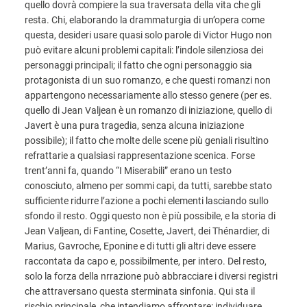
quello dovrà compiere la sua traversata della vita che gli
resta. Chi, elaborando la drammaturgia di un’opera come
questa, desideri usare quasi solo parole di Victor Hugo non
può evitare alcuni problemi capitali: l’indole silenziosa dei
personaggi principali; il fatto che ogni personaggio sia
protagonista di un suo romanzo, e che questi romanzi non
appartengono necessariamente allo stesso genere (per es.
quello di Jean Valjean è un romanzo di iniziazione, quello di
Javert è una pura tragedia, senza alcuna iniziazione
possibile); il fatto che molte delle scene più geniali risultino
refrattarie a qualsiasi rappresentazione scenica. Forse
trent’anni fa, quando “I Miserabili” erano un testo
conosciuto, almeno per sommi capi, da tutti, sarebbe stato
sufficiente ridurre l’azione a pochi elementi lasciando sullo
sfondo il resto. Oggi questo non è più possibile, e la storia di
Jean Valjean, di Fantine, Cosette, Javert, dei Thénardier, di
Marius, Gavroche, Eponine e di tutti gli altri deve essere
raccontata da capo e, possibilmente, per intero. Del resto,
solo la forza della nrrazione può abbracciare i diversi registri
che attraversano questa sterminata sinfonia. Qui sta il
rischio principale, che intendiamo affrontare: individuare