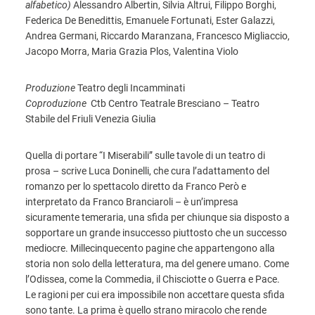
alfabetico)
Alessandro Albertin, Silvia Altrui, Filippo Borghi,
Federica De Benedittis, Emanuele Fortunati, Ester Galazzi,
Andrea Germani, Riccardo Maranzana, Francesco Migliaccio,
Jacopo Morra, Maria Grazia Plos, Valentina Violo
Produzione
Teatro degli Incamminati
Coproduzione
Ctb Centro Teatrale Bresciano – Teatro
Stabile del Friuli Venezia Giulia
Quella di portare “I Miserabili” sulle tavole di un teatro di
prosa – scrive Luca Doninelli, che cura l’adattamento del
romanzo per lo spettacolo diretto da Franco Però e
interpretato da Franco Branciaroli – è un’impresa
sicuramente temeraria, una sfida per chiunque sia disposto a
sopportare un grande insuccesso piuttosto che un successo
mediocre. Millecinquecento pagine che appartengono alla
storia non solo della letteratura, ma del genere umano. Come
l’Odissea, come la Commedia, il Chisciotte o Guerra e Pace.
Le ragioni per cui era impossibile non accettare questa sfida
sono tante. La prima è quello strano miracolo che rende