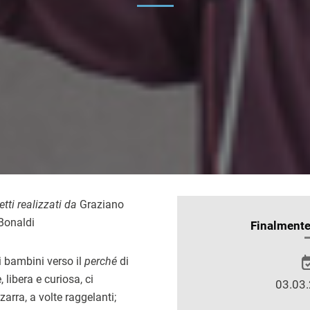
tti realizzati da
Graziano
Bonaldi
INFORMAZIONI
Finalment
SULLO
SPETTACOLO
i bambini verso il
perché
di
 libera e curiosa, ci
03.03.
zarra, a volte raggelanti;