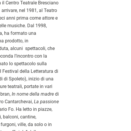
on il Centro Teatrale Bresciano
 arrivare, nel 1981, al Teatro
ieci anni prima come attore e
elle musiche. Dal 1998,
ta, ha formato una
a prodotto, in
ta, alcuni spettacoli, che
Feconda l’incontro con la
nato lo spettacolo sulla
l Festival della Letteratura di
 di Spoleto), inizio di una
ure teatrali, portate in vari
ibran,
In nome della madre
di
ro Cantarchevai,
La passione
ario Fo. Ha letto in piazze,
i, balconi, cantine,
furgoni, ville, da solo o in