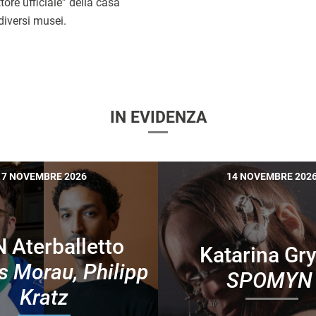
tore ufficiale” della casa
 diversi musei.
IN EVIDENZA
7 NOVEMBRE 2026
14 NOVEMBRE 202
 Aterballetto
Katarina Gry
 Morau, Philipp
SPOMY
Kratz