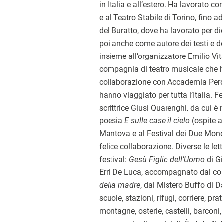
in Italia e all’estero. Ha lavorato c
e al Teatro Stabile di Torino, fino ad
del Buratto, dove ha lavorato per d
poi anche come autore dei testi e d
insieme all’organizzatore Emilio Vi
compagnia di teatro musicale che h
collaborazione con Accademia Perdu
hanno viaggiato per tutta l’Italia. 
scrittrice Giusi Quarenghi, da cui è 
poesia
E sulle case il cielo
(ospite a
Mantova e al Festival dei Due Mondi
felice collaborazione. Diverse le lett
festival:
Gesù Figlio dell’Uomo
di G
Erri De Luca, accompagnato dal co
della madre
, dal Mistero Buffo di D
scuole, stazioni, rifugi, corriere, prat
montagne, osterie, castelli, barconi, 