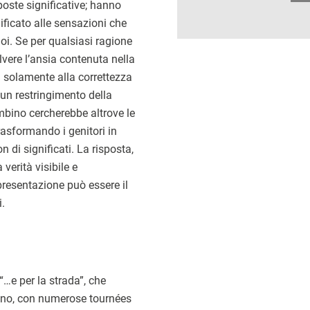
ste significative; hanno
nificato alle sensazioni che
oi. Se per qualsiasi ragione
olvere l’ansia contenuta nella
 solamente alla correttezza
 un restringimento della
mbino cercherebbe altrove le
trasformando i genitori in
n di significati. La risposta,
 verità visibile e
presentazione può essere il
i.
…e per la strada”, che
iano, con numerose tournées