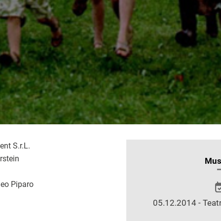
nt S.r.L.
stein
INFORMAZIONI
Mus
SULLO
o Piparo
SPETTACOLO
05.12.2014 - Teatr