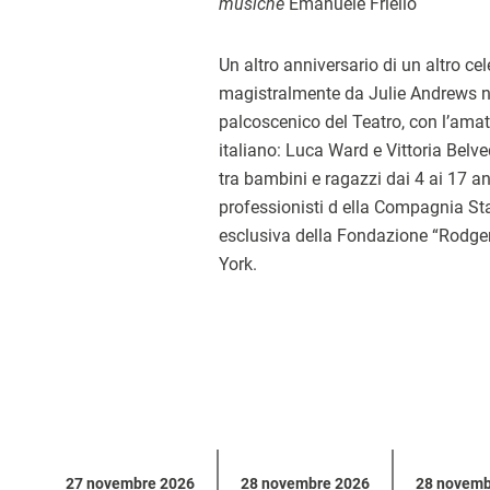
musiche
Emanuele Friello
Un altro anniversario di un altro cel
magistralmente da Julie Andrews n
palcoscenico del Teatro, con l’ama
italiano: Luca Ward e Vittoria Belve
tra bambini e ragazzi dai 4 ai 17 an
professionisti d ella Compagnia Sta
esclusiva della Fondazione “Rodg
York.
Calendario
27 novembre 2026
28 novembre 2026
28 novemb