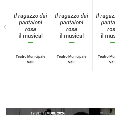
eventi
per
categoria
Il ragazzo dai
Il ragazzo dai
Il raga
pantaloni
pantaloni
panta
rosa
rosa
ro
il musical
il musical
il mu
Teatro Municipale
Teatro Municipale
Teatro Mu
Valli
Valli
Vall
19 SETTEMBRE 2026