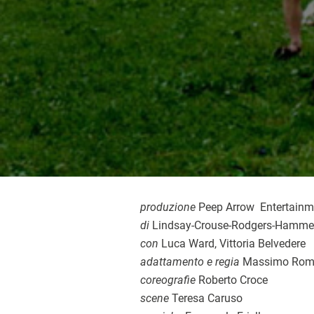
produzione
Peep Arrow Entertainme
di
Lindsay-Crouse-Rodgers-Hammer
con
Luca Ward, Vittoria Belvedere
adattamento e regia
Massimo Rome
coreografie
Roberto Croce
scene
Teresa Caruso