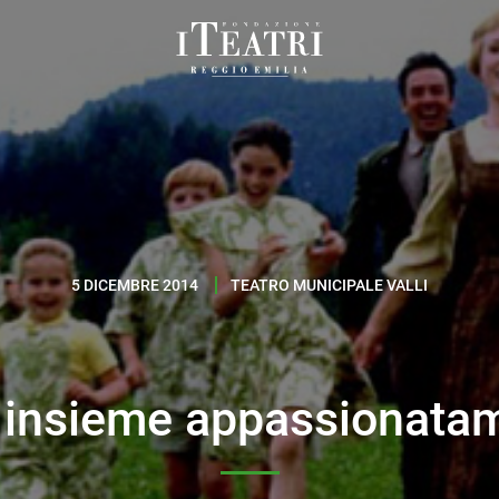
Fondazione
I
Teatri
Reggio
Emilia
5 DICEMBRE 2014
TEATRO MUNICIPALE VALLI
i insieme appassionata