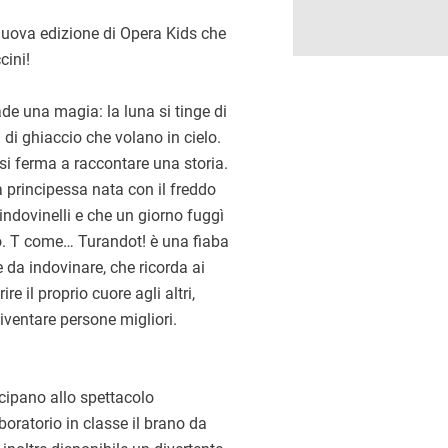
 nuova edizione di Opera Kids che
cini!
ade una magia: la luna si tinge di
 di ghiaccio che volano in cielo.
o si ferma a raccontare una storia.
ma principessa nata con il freddo
indovinelli e che un giorno fuggì
o. T come… Turandot! è una fiaba
e da indovinare, che ricorda ai
e il proprio cuore agli altri,
iventare persone migliori.
ecipano allo spettacolo
oratorio in classe il brano da