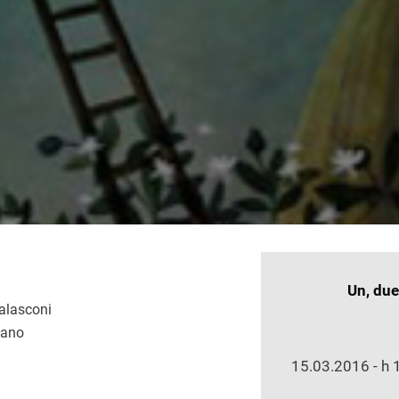
INFORMAZI
Un, due,
alasconi
SULLO
iano
SPETTACO
15.03.2016 - h 1