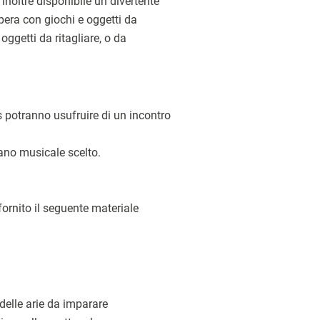
inoltre disponibile un divertente
opera con giochi e oggetti da
oggetti da ritagliare, o da
ds potranno usufruire di un incontro
rano musicale scelto.
fornito il seguente materiale
delle arie da imparare