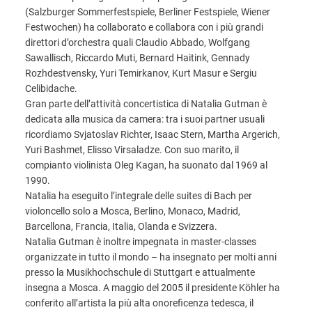
(Salzburger Sommerfestspiele, Berliner Festspiele, Wiener
Festwochen) ha collaborato e collabora con i più grandi
direttori d’orchestra quali Claudio Abbado, Wolfgang
Sawallisch, Riccardo Muti, Bernard Haitink, Gennady
Rozhdestvensky, Yuri Temirkanov, Kurt Masur e Sergiu
Celibidache.
Gran parte dell’attività concertistica di Natalia Gutman è
dedicata alla musica da camera: tra i suoi partner usuali
ricordiamo Svjatoslav Richter, Isaac Stern, Martha Argerich,
Yuri Bashmet, Elisso Virsaladze. Con suo marito, il
compianto violinista Oleg Kagan, ha suonato dal 1969 al
1990.
Natalia ha eseguito l’integrale delle suites di Bach per
violoncello solo a Mosca, Berlino, Monaco, Madrid,
Barcellona, Francia, Italia, Olanda e Svizzera.
Natalia Gutman è inoltre impegnata in master-classes
organizzate in tutto il mondo – ha insegnato per molti anni
presso la Musikhochschule di Stuttgart e attualmente
insegna a Mosca. A maggio del 2005 il presidente Köhler ha
conferito all’artista la più alta onoreficenza tedesca, il