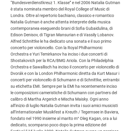
“Bundesverdienstkreuz 1. Klasse” e nel 2006 Natalia Gutman
è stata nominata membro del Royal College of Music di
Londra. Oltre al repertorio bachiano, classico e romantico
Natalia Gutman è anche attenta interprete della musica
contemporanea eseguendo brani di Sofia Gubaidulina, di
Edison Denisov, di Tigran Mansurian e di Vassily Lobanov.
Alfred Schnittke le ha dedicato una sonata e il suo primo
concerto per violoncello. Con la Royal Philharmonic
Orchestra e Yuri Temirkanov ha inciso i due concerti di
Shostakovich per la RCA/BMG Ariola. Con la Philadelphia
Orchestra e Sawallisch ha inciso il concerto per violoncello di
Dvorák e con la London Philharmonic diretta da Kurt Masur i
concerti per violoncello di Schumann e di Schnittke, entrambi
su etichetta EMI. Sempre per la EMI ha recentemente inciso
le composizioni cameristiche di Schumann con partners del
calibro di Martha Argerich e Mischa Maisky. Ogni anno
all’inizio di luglio Natalia Gutman invita i suoi amici musicisti
all’Internationaler Musikfest a Kreuth / Tegernsee in Baviera,
fondato nel 1990 insieme al marito m° Oleg Kagan, ora a lui
dedicato, scomparso poco dopo la prima edizione del