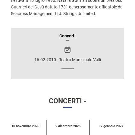
Festival il 15 luglio 1990. Natalia Gutman suona un prezioso
Guarneri del Gesù datato 1731 generosamente affidatole da
Seacross Management Ltd. Strings Unlimited.
INFORMAZIONI
Concerti
SULLO
SPETTACOLO
16.02.2010 - Teatro Municipale Valli
CONCERTI -
Calendario
10 novembre 2026
2 dicembre 2026
17 gennaio 2027
eventi