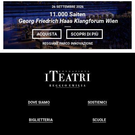
26 SETTEMBRE 2026
11.000 Saiten
Georg Friedrich Haas Klangforum Wien
DI
ACQUISTA
SCOPRI DI PIÙ
11.000
SAITEN<BR> <EM
REGGIANE PARCO INNOVAZIONE
FRIEDRICH
HAAS
KLANGFORUM
WIEN</EM>
FOOTER
DOVE SIAMO
SOSTIENICI
BIGLIETTERIA
SCUOLE