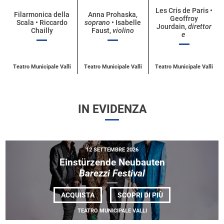
per
Les Cris de Paris •
Filarmonica della
Anna Prohaska,
Geoffroy
categoria
Scala • Riccardo
soprano
• Isabelle
Jourdain,
direttor
Chailly
Faust,
violino
e
Teatro Municipale Valli
Teatro Municipale Valli
Teatro Municipale Valli
IN EVIDENZA
12 SETTEMBRE 2026
Einstürzende Neubauten
Barezzi Festival
DI
ACQUISTA
SCOPRI DI PIÙ
EINSTÜRZENDE
NEUBAUTEN<BR>
TEATRO MUNICIPALE VALLI
<EM>BAREZZI
FESTIVAL</EM>