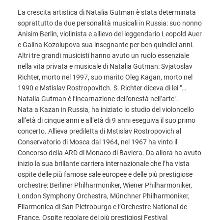
La crescita artistica di Natalia Gutman è stata determinata
soprattutto da due personalità musicali in Russia: suo nonno
Anisim Berlin, violinista e allievo del leggendario Leopold Auer
e Galina Kozolupova sua insegnante per ben quindici anni.
Altri tre grandi musicisti hanno avuto un ruolo essenziale
nella vita privata e musicale di Natalia Gutman: Svjatoslav
Richter, morto nel 1997, suo marito Oleg Kagan, morto nel
1990 e Mstislav Rostropovitch. S. Richter diceva di lei "…
Natalia Gutman è l’incarnazione dell’onestà nell’arte".
Nata a Kazan in Russia, ha iniziato lo studio del violoncello
all’età di cinque anni e all’età di 9 anni eseguiva il suo primo
concerto. Allieva prediletta di Mstislav Rostropovich al
Conservatorio di Mosca dal 1964, nel 1967 ha vinto il
Concorso della ARD di Monaco di Baviera. Da allora ha avuto
inizio la sua brillante carriera internazionale che l’ha vista
ospite delle più famose sale europee e delle più prestigiose
orchestre: Berliner Philharmoniker, Wiener Philharmoniker,
London Symphony Orchestra, Münchner Philharmoniker,
Filarmonica di San Pietroburgo e l’Orchestre National de
France. Ospite regolare dei più prestigiosi Festival