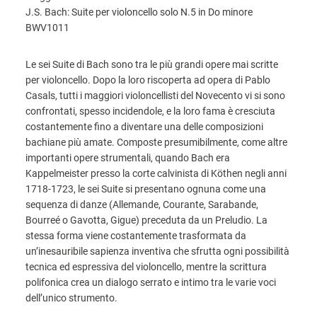
J.S. Bach: Suite per violoncello solo N.5 in Do minore
BWV1011
Le sei Suite di Bach sono tra le più grandi opere mai scritte
per violoncello. Dopo la loro riscoperta ad opera di Pablo
Casals, tutti i maggiori violoncellisti del Novecento vi si sono
confrontati, spesso incidendole, e la loro fama è cresciuta
costantemente fino a diventare una delle composizioni
bachiane più amate. Composte presumibilmente, come altre
importanti opere strumentali, quando Bach era
Kappelmeister presso la corte calvinista di Köthen negli anni
1718-1723, le sei Suite si presentano ognuna come una
sequenza di danze (Allemande, Courante, Sarabande,
Bourreé o Gavotta, Gigue) preceduta da un Preludio. La
stessa forma viene costantemente trasformata da
un’inesauribile sapienza inventiva che sfrutta ogni possibilità
tecnica ed espressiva del violoncello, mentre la scrittura
polifonica crea un dialogo serrato e intimo tra le varie voci
dell’unico strumento.