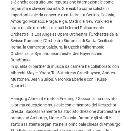
si è anche costruito una reputazione internazionale come
organista e clavicembalista. Si è esibito come solista in
importanti sale da concerto e cattedrali: a Berlino, Colonia,
Amburgo, Monaco, Praga, Riga, Madrid e New York, ed è
stato ospite di orchestre quali la Israel Philharmonic
Orchestra, la Los Angeles Opera Orchestra, l'Orchestre de la
Swisse Romande, l'Orchestra Sinfonica di Santa Cecilia di
Roma, la Camerata Salzburg, la Czech Philharmonic
Orchestra, la Symphonieorchester des Bayerischen
Rundfunks.
In qualità di partner di musica da camera ha collaborato con
Albrecht Mayer, Yaara Tal & Andreas Groethuysen, Andres
Mustonen, Jean Guillou, Veronika Eberle e con il Kuss-
Quartett.
Hansjörg Albrecht è nato a Freiberg / Sassonia, ha ricevuto
la prima educazione musicale come membro del Kreuzchor
Dresda. Successivamente ha studiato direzione d'orchestra e
organo ad Amburgo, Lione e Colonia. Durante gli studi è
stato assistente organista nella principale chiesa di Amburgo
St. Michaelis dove è rimasto in carica per sette anni. Una