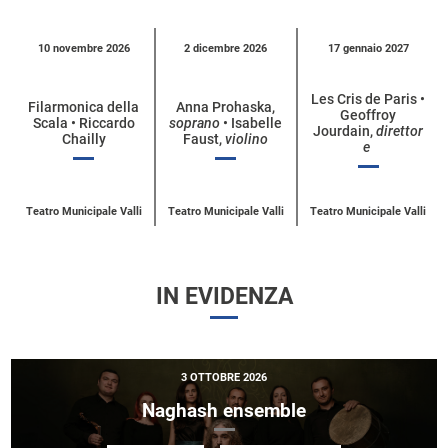
Calendario
10 novembre 2026
2 dicembre 2026
17 gennaio 2027
eventi
per
Les Cris de Paris •
Filarmonica della
Anna Prohaska,
Geoffroy
categoria
Scala • Riccardo
soprano
• Isabelle
Jourdain,
direttor
Chailly
Faust,
violino
e
Teatro Municipale Valli
Teatro Municipale Valli
Teatro Municipale Valli
IN EVIDENZA
3 OTTOBRE 2026
Naghash ensemble