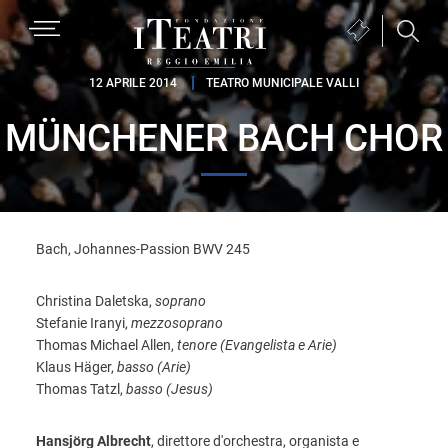
Passa
Passa
Passa
MENU
Biglietteria
alla
al
al
(si
navigazione
contenuto
piè
Fondazione
apre
12 APRILE 2014
TEATRO MUNICIPALE VALLI
primaria
principale
di
I
in
pagina
MÜNCHENER BACH CHOR
Teatri
una
Reggio
nuova
Emilia
finestra)
Bach, Johannes-Passion BWV 245
Christina Daletska,
soprano
Stefanie Iranyi,
mezzosoprano
Thomas Michael Allen,
tenore (Evangelista e Arie)
Klaus Häger,
basso (Arie)
Thomas Tatzl,
basso (Jesus)
Hansjörg Albrecht
, direttore d'orchestra, organista e