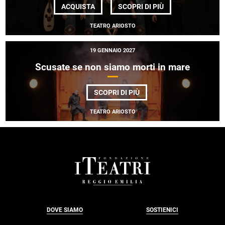
DI
ACQUISTA
SCOPRI DI PIÙ
NAGHASH
ENSEMBLE
TEATRO ARIOSTO
19 GENNAIO 2027
Scusate se non siamo morti in mare
DI
SCOPRI DI PIÙ
SCUSATE
SE
TEATRO ARIOSTO
NON
SIAMO
MORTI
IN
MARE
FOOTER
DOVE SIAMO
SOSTIENICI