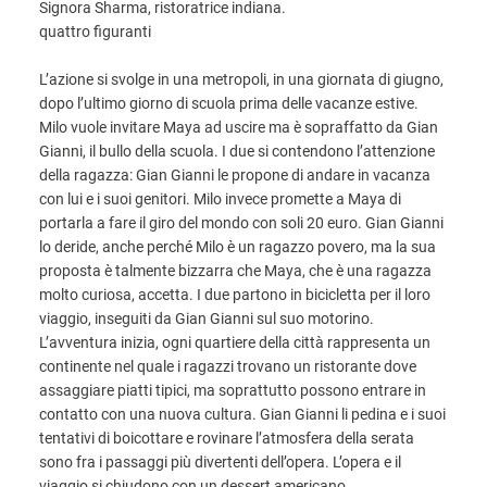
Signora Sharma, ristoratrice indiana.
quattro figuranti
L’azione si svolge in una metropoli, in una giornata di giugno,
dopo l’ultimo giorno di scuola prima delle vacanze estive.
Milo vuole invitare Maya ad uscire ma è sopraffatto da Gian
Gianni, il bullo della scuola. I due si contendono l’attenzione
della ragazza: Gian Gianni le propone di andare in vacanza
con lui e i suoi genitori. Milo invece promette a Maya di
portarla a fare il giro del mondo con soli 20 euro. Gian Gianni
lo deride, anche perché Milo è un ragazzo povero, ma la sua
proposta è talmente bizzarra che Maya, che è una ragazza
molto curiosa, accetta. I due partono in bicicletta per il loro
viaggio, inseguiti da Gian Gianni sul suo motorino.
L’avventura inizia, ogni quartiere della città rappresenta un
continente nel quale i ragazzi trovano un ristorante dove
assaggiare piatti tipici, ma soprattutto possono entrare in
contatto con una nuova cultura. Gian Gianni li pedina e i suoi
tentativi di boicottare e rovinare l’atmosfera della serata
sono fra i passaggi più divertenti dell’opera. L’opera e il
viaggio si chiudono con un dessert americano