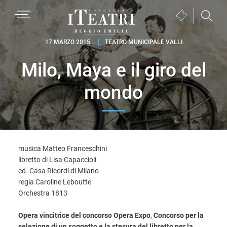
Passa
Passa
Passa
MENU
Biglietteria
alla
al
al
(si
navigazione
contenuto
piè
Fondazione
apre
17 MARZO 2015
TEATRO MUNICIPALE VALLI
primaria
principale
di
I
in
pagina
Milo, Maya e il giro del
Teatri
una
Reggio
nuova
mondo
Emilia
finestra)
musica Matteo Franceschini
libretto di Lisa Capaccioli
ed. Casa Ricordi di Milano
regia Caroline Leboutte
Orchestra 1813
Opera vincitrice del concorso Opera Expo
,
Concorso per la
selezione di un soggetto e la stesura del libretto per la