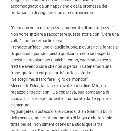
accompagnato da un happy end e dalla promessa dei
protagonisti di viaggiare nuovamente insieme.
“C’era una volta un ragazzo innamorato di una ragazza…”
Non vorrei iniziare a raccontare questa storia con “C’era una
volta”… preferirei partire così:
Prendete un’idea, una di quelle buone, piovute nella fantasia
di qualcuno quando questo qualcuno meno se l’aspetta;
lasciatela rosolare per qualche tempo, cuocendola senza
fretta e avendo cura che non si perda. Tiratene fuori una
frase, quella da cui poi, partirà tutta la storia:
“Se scegli me, ti farò fare il giro del mondo!”
Mescolate l’idea, la frase e trovate chi la dice: Milo, un
ragazzo di tredici anni. E a chi: Maya, sua compagna di
scuola, di cui è segretamente innamorato dai tempi delle
elementari.
Aggiungete un ostacolo alla vicenda: Gian Gianni, il bullo
della scuola, anche lui innamorato di Maya e che la vuole
tutta per sé. Non dimenticatevi una sfida: quella tra il
protagonista e l’antagonista che fa nascere la