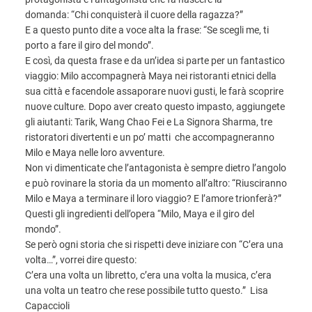
domanda: “Chi conquisterà il cuore della ragazza?”
E a questo punto dite a voce alta la frase: “Se scegli me, ti
porto a fare il giro del mondo”.
E così, da questa frase e da un’idea si parte per un fantastico
viaggio: Milo accompagnerà Maya nei ristoranti etnici della
sua città e facendole assaporare nuovi gusti, le farà scoprire
nuove culture. Dopo aver creato questo impasto, aggiungete
gli aiutanti: Tarik, Wang Chao Fei e La Signora Sharma, tre
ristoratori divertenti e un po’ matti che accompagneranno
Milo e Maya nelle loro avventure.
Non vi dimenticate che l’antagonista è sempre dietro l’angolo
e può rovinare la storia da un momento all’altro: “Riusciranno
Milo e Maya a terminare il loro viaggio? E l’amore trionferà?”
Questi gli ingredienti dell’opera “Milo, Maya e il giro del
mondo”.
Se però ogni storia che si rispetti deve iniziare con “C’era una
volta…”, vorrei dire questo:
C’era una volta un libretto, c’era una volta la musica, c’era
una volta un teatro che rese possibile tutto questo.” Lisa
Capaccioli