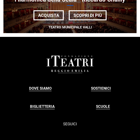
DI
ACQUISTA
SCOPRI DI PIÙ
FILARMONICA
DELLA
TEATRO MUNICIPALE VALLI
SCALA
•
RICCARDO
CHAILLY
FOOTER
DOVE SIAMO
SOSTIENICI
BIGLIETTERIA
SCUOLE
SEGUICI