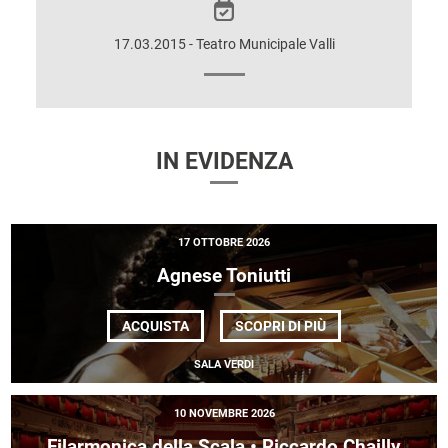
SPETTACOLO
17.03.2015 - Teatro Municipale Valli
IN EVIDENZA
17 OTTOBRE 2026
Agnese Toniutti
DI
ACQUISTA
SCOPRI DI PIÙ
AGNESE
TONIUTTI
SALA VERDI
10 NOVEMBRE 2026
Filarmonica della Scala • Riccardo Chailly