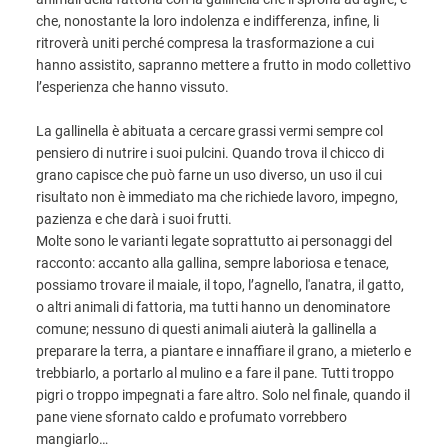
che, nonostante la loro indolenza e indifferenza, infine, li
ritroverà uniti perché compresa la trasformazione a cui
hanno assistito, sapranno mettere a frutto in modo collettivo
l’esperienza che hanno vissuto.
La gallinella è abituata a cercare grassi vermi sempre col
pensiero di nutrire i suoi pulcini. Quando trova il chicco di
grano capisce che può farne un uso diverso, un uso il cui
risultato non è immediato ma che richiede lavoro, impegno,
pazienza e che darà i suoi frutti.
Molte sono le varianti legate soprattutto ai personaggi del
racconto: accanto alla gallina, sempre laboriosa e tenace,
possiamo trovare il maiale, il topo, l’agnello, l'anatra, il gatto,
o altri animali di fattoria, ma tutti hanno un denominatore
comune; nessuno di questi animali aiuterà la gallinella a
preparare la terra, a piantare e innaffiare il grano, a mieterlo e
trebbiarlo, a portarlo al mulino e a fare il pane. Tutti troppo
pigri o troppo impegnati a fare altro. Solo nel finale, quando il
pane viene sfornato caldo e profumato vorrebbero
mangiarlo…