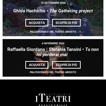
19 SETTEMBRE 2026
Ghida Hachicho •
The Gathering project
DI
ACQUISTA
SCOPRI DI PIÙ
GHIDA HACHICHO
•
PALCOSCENICO DEL TEATRO ARIOSTO
<EM>THE
GATHERING
PROJECT</EM>
6 NOVEMBRE 2026
Raffaella Giordano | Stefania Tansini •
Tu non
mi perderai mai
DI
ACQUISTA
SCOPRI DI PIÙ
RAFFAELLA
GIORDANO |
PALCOSCENICO DEL TEATRO ARIOSTO
STEFANIA
TANSINI •
<EM>TU
NON
MI
PERDERAI
MAI</EM>
FOOTER