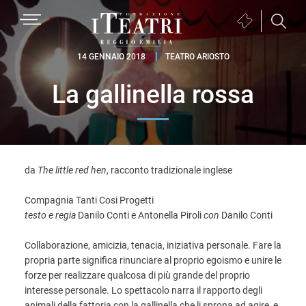
Passa
Passa
Passa
MENU
Biglietteria
alla
al
al
(si
navigazione
contenuto
piè
Fondazione
apre
14 GENNAIO 2018
TEATRO ARIOSTO
primaria
principale
di
I
in
pagina
La gallinella rossa
Teatri
una
Reggio
nuova
Emilia
finestra)
da
The little red hen
, racconto tradizionale inglese
Compagnia Tanti Cosi Progetti
testo
e regia
Danilo Conti e Antonella Piroli
con
Danilo Conti
Collaborazione, amicizia, tenacia, iniziativa personale. Fare la
propria parte significa rinunciare al proprio egoismo e unire le
forze per realizzare qualcosa di più grande del proprio
interesse personale. Lo spettacolo narra il rapporto degli
animali della fattoria con la gallinella che li sprona ad agire, e