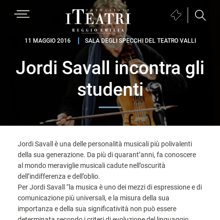
Passa
Passa
Passa
MENU
Biglietteria
alla
al
al
(si
navigazione
contenuto
piè
Fondazione
apre
11 MAGGIO 2016
SALA DEGLI SPECCHI DEL TEATRO VALLI
primaria
principale
di
I
in
pagina
Jordi Savall incontra gli
Teatri
una
Reggio
nuova
studenti
Emilia
finestra)
Jordi Savall è una delle personalità musicali più polivalenti
della sua generazione. Da più di quarant’anni, fa conoscere
al mondo meraviglie musicali cadute nell’oscurità
dell’indifferenza e dell’oblio.
Per Jordi Savall “la musica è uno dei mezzi di espressione e di
comunicazione più universali, e la misura della sua
importanza e della sua significatività non può essere
determinata secondo i criteri di evoluzione del linguaggio,