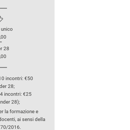
 unico
,00
r 28
,00
 incontri: €50
der 28;
 incontri: €25
nder 28);
per la formazione e
ocenti, ai sensi della
 170/2016.