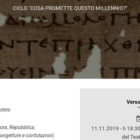
CICLO "COSA PROMETTE QUESTO MILLENNIO?"
INFORMAZIONI
Verso
SULLO
ritmi
SPETTACOLO
ora
,
Repubblica
;
11.11.2019 - h 18:30
ongetture e confutazioni
;
del Teat