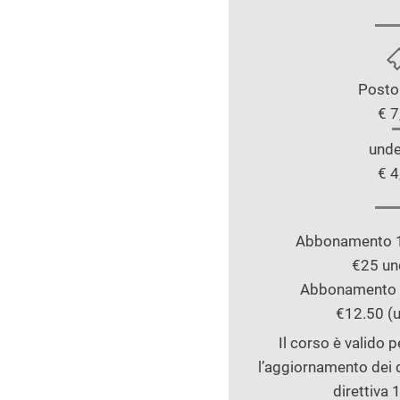
Posto
€ 7
unde
€ 4
Abbonamento 10
€25 un
Abbonamento 4
€12.50 (u
Il corso è valido 
l’aggiornamento dei d
direttiva