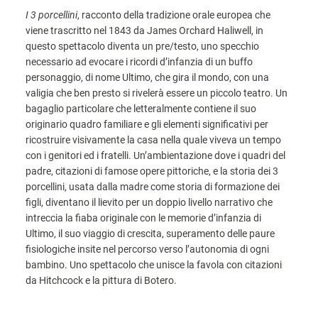
I 3 porcellini
, racconto della tradizione orale europea che
viene trascritto nel 1843 da James Orchard Haliwell, in
questo spettacolo diventa un pre/testo, uno specchio
necessario ad evocare i ricordi d’infanzia di un buffo
personaggio, di nome Ultimo, che gira il mondo, con una
valigia che ben presto si rivelerà essere un piccolo teatro. Un
bagaglio particolare che letteralmente contiene il suo
originario quadro familiare e gli elementi significativi per
ricostruire visivamente la casa nella quale viveva un tempo
con i genitori ed i fratelli. Un’ambientazione dove i quadri del
padre, citazioni di famose opere pittoriche, e la storia dei 3
porcellini, usata dalla madre come storia di formazione dei
figli, diventano il lievito per un doppio livello narrativo che
intreccia la fiaba originale con le memorie d’infanzia di
Ultimo, il suo viaggio di crescita, superamento delle paure
fisiologiche insite nel percorso verso l’autonomia di ogni
bambino. Uno spettacolo che unisce la favola con citazioni
da Hitchcock e la pittura di Botero.