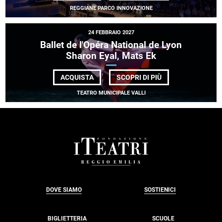
SAITEN<BR> <EM
REGGIANE PARCO INNOVAZIONE
FRIEDRICH
HAAS
KLANGFORUM
24 FEBBRAIO 2027
WIEN</EM>
Ballet de l'Opéra National de Lyon
Sharon Eyal, Mats Ek
DI
ACQUISTA
SCOPRI DI PIÙ
BALLET
DE
TEATRO MUNICIPALE VALLI
L'OPÉRA
NATIONAL
DE
LYON<BR>SHARO
EYAL,
MATS
EK
FOOTER
DOVE SIAMO
SOSTIENICI
BIGLIETTERIA
SCUOLE