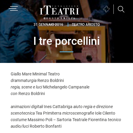
Passa
Passa
Passa
MENU
Biglietteria
alla
al
al
(si
navigazione
contenuto
piè
Fondazione
apre
31 GENNAIO 2016
TEATRO ARIOSTO
primaria
principale
di
I
in
pagina
I tre porcellini
Teatri
una
Reggio
nuova
Emilia
finestra)
Giallo Mare Minimal Teatro
drammaturgia
Renzo Boldrini
regia, scene e luci
Michelangelo Campanale
con
Renzo Boldrini
animazioni digitali
Ines Cattabriga
aiuto regia e direzione
scenotecnica
Tea Primiterra
microscenografie
Iole Cilento
costume
Massimo Poli – Sartoria Teatrale Fiorentina
tecnico
audio/luci
Roberto Bonfanti