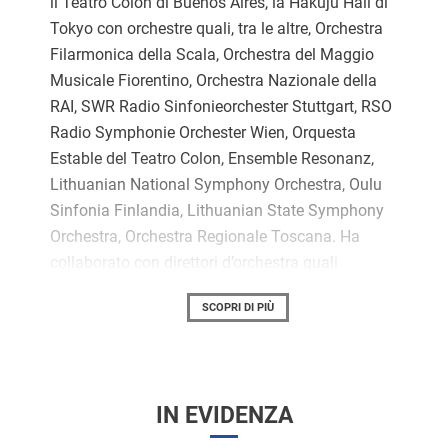
il Teatro Colon di Buenos Aires, la Hakuju Hall di
Tokyo con orchestre quali, tra le altre, Orchestra
Filarmonica della Scala, Orchestra del Maggio
Musicale Fiorentino, Orchestra Nazionale della
RAI, SWR Radio Sinfonieorchester Stuttgart, RSO
Radio Symphonie Orchester Wien, Orquesta
Estable del Teatro Colon, Ensemble Resonanz,
Lithuanian National Symphony Orchestra, Oulu
Sinfonia Finlandia, Lithuanian State Symphony
Orchestra, Orchestra Regionale Toscana. Ha
collaborato con direttori d’orchestra quali
Giuseppe Sinopoli, Susanna Mallki, Luciano
SCOPRI DI PIÙ
Berio, Peter Rundel, Johannes Kalitzke.
Si diploma sotto la guida di Andrea Nannoni a
Firenze, perfezionandosi con Anner Bijlsma,
Mario Brunello, David Geringas e Mstislav
IN EVIDENZA
Rostropovich. Studia inoltre composizione con
Salvatore Sciarrino. Nel 1993 è tra i fondatori del