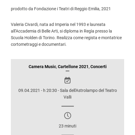
prodotto da Fondazione i Teatri di Reggio Emilia, 2021
Valeria Civardi, nata ad Imperia nel 1993 e laureata
all’Accademia di Belle Arti, si diploma in Regìa presso la
Scuola Holden di Torino. Realizza come regista e montatrice
cortometraggi e documentari.
INFORMAZIONI
Camera Music
,
Cartellone 2021
,
Concerti
SULLO
SPETTACOLO
09.04.2021 - h 20:30 - Sala dell'Astrolampo del Teatro
Valli
23 minuti