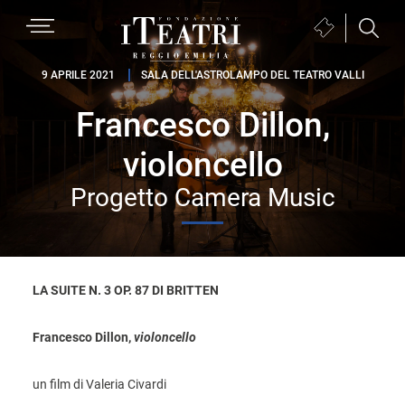
Passa
Passa
Passa
MENU
Biglietteria
alla
al
al
(si
navigazione
contenuto
piè
Fondazione
apre
9 APRILE 2021
SALA DELL'ASTROLAMPO DEL TEATRO VALLI
primaria
principale
di
I
in
pagina
Francesco Dillon,
Teatri
una
Reggio
nuova
violoncello
Emilia
finestra)
Progetto Camera Music
LA SUITE N. 3 OP. 87 DI BRITTEN
Francesco Dillon,
violoncello
un film di Valeria Civardi