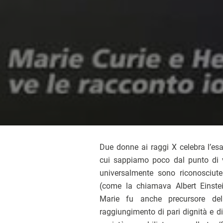
Due donne ai raggi X celebra l’esal
cui sappiamo poco dal punto di 
universalmente sono riconosciut
(come la chiamava Albert Einstei
Marie fu anche precursore dell
raggiungimento di pari dignità e di