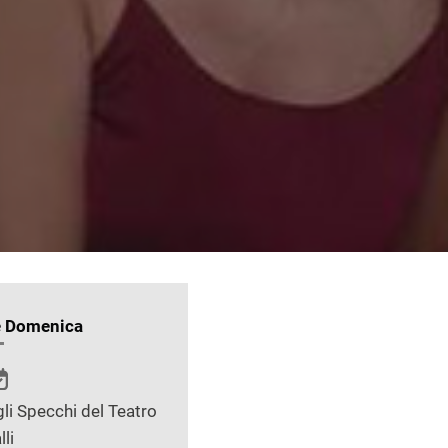
e Domenica
li Specchi del Teatro
lli