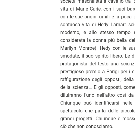
società maschilista a cavallo tra 
vita di Marie Curie, con i suoi bar
con le sue origini umili e la poca c
sontuosa vita di Hedy Lamarr, scie
moderno, e allo stesso tempo s
considerata la donna più bella del
Marilyn Monroe). Hedy con le sue
smodate, il suo spirito libero. Le 
protagonista del testo una scienz
prestigioso premio a Parigi per i su
raffigurazione degli opposti, della
della scienza… E gli opposti, come n
diluiranno l’uno nell’altro così d
Chiunque può identificarsi nell
spettacolo che parla delle piccol
grandi progetti. Chiunque è mosso
ciò che non conosciamo.