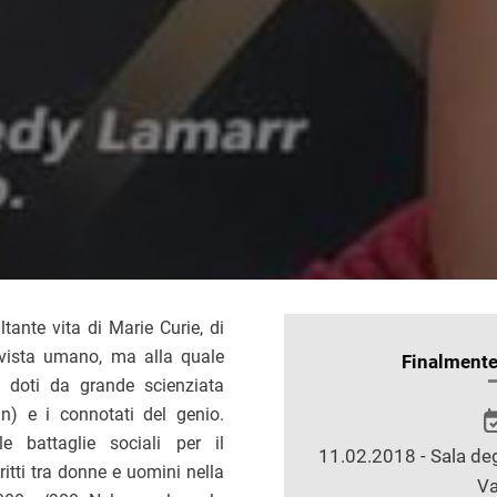
tante vita di Marie Curie, di
vista umano, ma alla quale
INFORMAZIONI
Finalment
e doti da grande scienziata
SULLO
n) e i connotati del genio.
SPETTACOLO
e battaglie sociali per il
11.02.2018 - Sala deg
ritti tra donne e uomini nella
Va