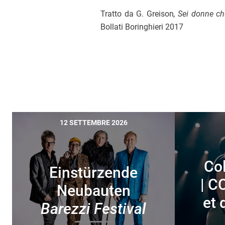
Tratto da G. Greison
, Sei donne c
Bollati Boringhieri 2017
12 SETTEMBRE 2026
Col
Einstürzende
| C
Neubauten
et 
Barezzi Festival