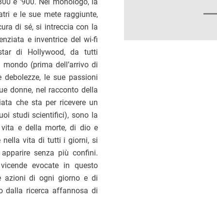
‘800 e ‘900. Nel monologo, la
atri e le sue mete raggiunte,
ura di sé, si intreccia con la
nziata e inventrice del wi-fi
tar di Hollywood, da tutti
 mondo (prima dell’arrivo di
 debolezze, le sue passioni
due donne, nel racconto della
iata che sta per ricevere un
oi studi scientifici), sono la
 vita e della morte, di dio e
ella vita di tutti i giorni, si
a apparire senza più confini.
e vicende evocate in questo
e azioni di ogni giorno e di
 dalla ricerca affannosa di